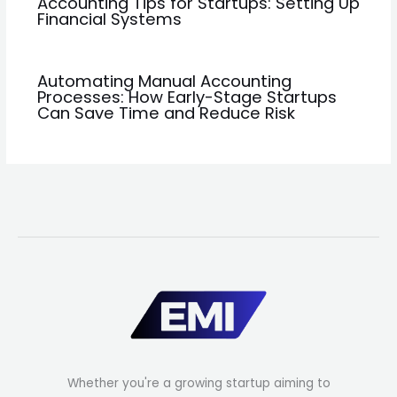
Accounting Tips for Startups: Setting Up
Financial Systems
Automating Manual Accounting
Processes: How Early-Stage Startups
Can Save Time and Reduce Risk
Whether you're a growing startup aiming to