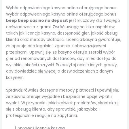
Wybór odpowiedniego kasyna online oferującego bonus
Wybór odpowiedniego kasyna online oferującego bonus
beep beep casino no deposit
jest kluczowy dla Twojego
doświadczenia z grami. Zwróć uwagę na kilka aspektów,
takich jak licencja kasyna, dostępność gier, jakość obsługi
klienta oraz metody płatności. Licencja kasyna gwarantuje,
że operuje ono legalnie i zgodnie z obowiązującymi
przepisami. Upewnij się, że kasyno oferuje szeroki wybór
gier od renomowanych dostawców, aby mieć dostęp do
wysokiej jakości rozrywki. Przeczytaj opinie innych graczy,
aby dowiedzieć się więcej o doświadczeniach z danym
kasynem.
Sprawdź również dostępne metody płatności i upewnij się,
że kasyno oferuje wygodne i bezpieczne opcje wpłat i
wypłat. W przypadku jakichkolwiek problemów, skontaktuj
się z obsługą klienta, aby sprawdzić, jak szybko i
profesjonalnie reaguje na zapytania.
Sprawdź licencję kasyna