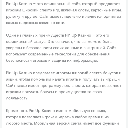
Pin Up Казино – это официальный сайт, который предлагает
игрокам широкий спектр игр, включая слоты, карточные игры,
рулетку и другие. Сайт имеет лицензию и является одним из
самых надежных казино в сети.
Один из главных преимуществ Pin Up Казино – это его
официальный статус. Это означает, что вы можете быть
уверены в безопасности своих данных и выигрышей. Сайт
использует современные технологии для обеспечения
безопасности игроков и защиты их информации.
Pin Up Казино предлагает игрокам широкий спектр бонусов и
акций, чтобы помочь им начать играть и получать выигрыши.
Сайт также имеет программу лояльности, которая позволяет
игрокам получать бонусы и преимущества за свою
лояльность.
Кроме того, Pin Up Казино имеет мобильную версию,
которая позволяет игрокам играть в любое время и из
любого места. Мобильная версия сайта имеет все функции