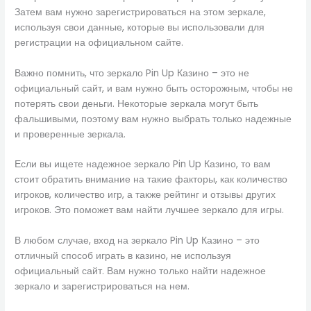
Затем вам нужно зарегистрироваться на этом зеркале,
используя свои данные, которые вы использовали для
регистрации на официальном сайте.
Важно помнить, что зеркало Pin Up Казино – это не
официальный сайт, и вам нужно быть осторожным, чтобы не
потерять свои деньги. Некоторые зеркала могут быть
фальшивыми, поэтому вам нужно выбрать только надежные
и проверенные зеркала.
Если вы ищете надежное зеркало Pin Up Казино, то вам
стоит обратить внимание на такие факторы, как количество
игроков, количество игр, а также рейтинг и отзывы других
игроков. Это поможет вам найти лучшее зеркало для игры.
В любом случае, вход на зеркало Pin Up Казино – это
отличный способ играть в казино, не используя
официальный сайт. Вам нужно только найти надежное
зеркало и зарегистрироваться на нем.