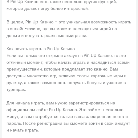
В Pin Up Казино есть также несколько других функций,
которые делают игру более интересной.
В целом, Pin Up Казино – это уникальная возможность играть
в онлайн-казино, где вы можете насладиться игрой на
деньги и получать реальные выигрыши.
Как начать играть в Pin Up Казино
Если вы только что открыли аккаунт в Pin Up Казино, то это
отличный момент, чтобы начать играть и насладиться всеми
преимуществами, которые предлагает это казино. Вам
доступны множество игр, включая слоты, карточные игры и
рулетку, а также возможность получать бонусы и участие в
турнирах.
Для начала играть, вам нужно зарегистрироваться на
официальном сайте Pin Up Казино. Это займет несколько
минут, и вам потребуется только ваша электронная почта и
пароль. После регистрации вы сможете войти в свой аккаунт
и начать играть.