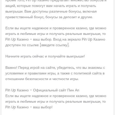
Кроме того, Pin Up Казино предлагает множество бонусов и
акций, которые помогут вам начать играть и получать
выигрыши. Вам доступны различные бонусы, включая
приветственный бонус, бонусы за депозит и другие.
Если вы ищете надежное и проверенное казино, где можно
играть в любимые игры и получать реальные выигрыши, то
Pin Up Казино – ваш выбор. Вход на зеркало Pin Up Казино
доступен по ссылке [введите ссылку].
Начните играть сейчас и получайте выигрыши!
Важно! Перед игрой на сайте, убедитесь, что вы знакомы с
условиями и правилами игры, а также с политикой сайта в
отношении безопасности и честности игры.
Pin Up Казино – Официальный сайт Пин Ап
Если вы ищете надежное и проверенное казино, где можно
играть в любимые игры и получать реальные выигрыши, то
Pin Up Казино – ваш выбор!