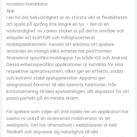
nvcasino handdator
App
I en tid där bekvämlighet är av största vikt är flexibiliteten
att spela på språng inte längre en lyx – det är en
nödvändighet. nv casino sticker ut på detta område och
erbjuder ett kraftfullt och mångfacetterat
mobilspelalternativ. Genom att erkänna att spelare
använder en mängd olika enheter har plattformen
finansierat specifika mobilappar för både iOS och Android.
Dessa enhetsspecifika applikationer är inställda för sina
respektive operativsystem, vilket ger en effektiv, snabb
och extremt stabil spelupplevelse. Apparna ger
obegränsad åtkomst till alla casinots funktioner, från
kontohantering till hela spelsamlingen, allt anpassat för att
passa perfekt på en mindre skärm.
För spelare som väljer att inte ladda ner en applikation har
casino nv också en avancerad mobilversion av sin
webbplats. Det här alternativet i webbläsaren är helt
flexibelt och anpassar sig naturligtvis till alla