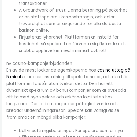
transaktioner.
A Groundwork of Trust: Denna betoning på säkerhet
är en stöttepelare i kasinostrategin, och odlar
trovärdighet som är avgörande för alla de bästa
kasinon online.
Finjusterad lyhördhet: Plattformen är inställd för
hastighet, så spelare kan förvänta sig flytande och
snabba upplevelser med minimalt avbrott.
nv casino-kampanjerbjudanden
En av de mest lockande egenskaperna hos
casino uttag på
5 minuter
är dess inställning till spelarbonusar, och den här
plattformen förstår utan tvekan detta. Den har ett
dynamiskt spektrum av bonuskampanjer som är avsedda
att ta med nya spelare och erkänna lojaliteten hos
långvariga. Dessa kampanjer ger påtagligt värde och
breddar underhållningsresan. Spelare kan vanligtvis se
fram emot en mängd olika kampanjer:
Noll-insättningsbelöningar: För spelare som är nya