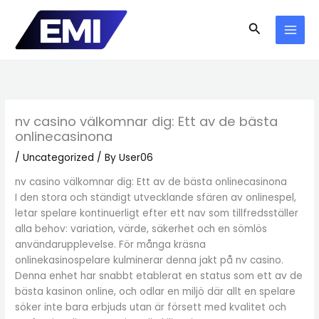
Skip
to
Search
content
nv casino välkomnar dig: Ett av de bästa
onlinecasinona
/
Uncategorized
/ By
User06
nv casino välkomnar dig: Ett av de bästa onlinecasinona
I den stora och ständigt utvecklande sfären av onlinespel,
letar spelare kontinuerligt efter ett nav som tillfredsställer
alla behov: variation, värde, säkerhet och en sömlös
användarupplevelse. För många kräsna
onlinekasinospelare kulminerar denna jakt på nv casino.
Denna enhet har snabbt etablerat en status som ett av de
bästa kasinon online, och odlar en miljö där allt en spelare
söker inte bara erbjuds utan är försett med kvalitet och