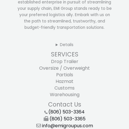
established enterprise in pursuit of streamlining
your supply chain, EMI Group stands ready to be
your preferred logistics ally. Embark with us on
the path to streamlined, trustworthy, and
budget-friendly transportation solutions.
Details
SERVICES
Drop Trailer
Oversize / Overweight
Partials
Hazmat
Customs
Warehousing
Contact Us
(806) 503-3364
(806) 503-3365
info@emigroupus.com