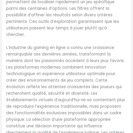
permettent de localiser rapidement un jeu spécifique
parmi des centaines d’options. Les filtres offrent la
possibilité d’affiner les résultats selon divers critères
pertinents. Ces outils d’exploration garantissent que les
utilisateurs passent leur temps à jouer plutôt qu’à
chercher.
L’industrie du gaming en ligne a connu une croissance
remarquable ces dernières années, transformant la
manière dont les passionnés accèdent à leurs jeux favoris.
Les plateformes modernes combinent innovation
technologique et expérience utilisateur optimale pour
créer des environnements de jeu complets. Cette
évolution reflète les attentes croissantes des joueurs qui
recherchent qualité, sécurité et diversité. Les
établissements virtuels d’aujourd’hui ne se contentent plus
de reproduire l’expérience traditionnelle, mais proposent
des fonctionnalités exclusives impossibles dans un cadre
physique. La sélection d’une plateforme appropriée
constitue une décision importante qui influence
directement la qualité de l’expérience ludique. Les critères