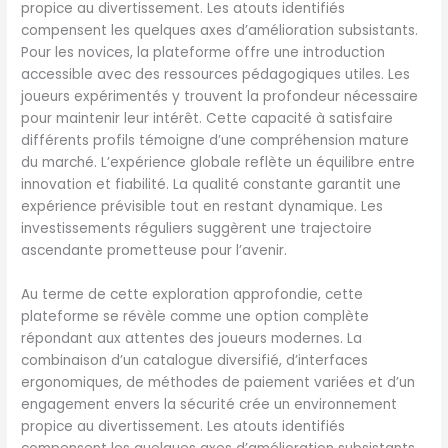
propice au divertissement. Les atouts identifiés
compensent les quelques axes d’amélioration subsistants.
Pour les novices, la plateforme offre une introduction
accessible avec des ressources pédagogiques utiles. Les
joueurs expérimentés y trouvent la profondeur nécessaire
pour maintenir leur intérêt. Cette capacité à satisfaire
différents profils témoigne d’une compréhension mature
du marché. L’expérience globale reflète un équilibre entre
innovation et fiabilité. La qualité constante garantit une
expérience prévisible tout en restant dynamique. Les
investissements réguliers suggèrent une trajectoire
ascendante prometteuse pour l’avenir.
Au terme de cette exploration approfondie, cette
plateforme se révèle comme une option complète
répondant aux attentes des joueurs modernes. La
combinaison d’un catalogue diversifié, d’interfaces
ergonomiques, de méthodes de paiement variées et d’un
engagement envers la sécurité crée un environnement
propice au divertissement. Les atouts identifiés