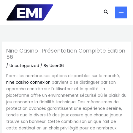
Skip
to
Search
content
Nine Casino : Présentation Complète Édition
56
/
Uncategorized
/ By
User06
Parmi les nombreuses options disponibles sur le marché,
nine casino connexion
parvient à se distinguer par son
approche centrée sur l’utilisateur et la qualité. La
plateforme offre un environnement sécurisé où le plaisir du
jeu rencontre la fiabilité technique. Des mécanismes de
protection avancés garantissent une expérience sereine,
tandis que la diversité des jeux assure que chaque joueur
trouve son bonheur. Cette combinaison unique fait de
cette destination un choix privilégié pour de nombreux