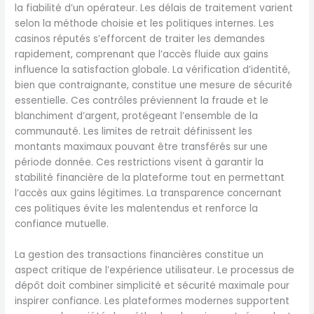
la fiabilité d’un opérateur. Les délais de traitement varient
selon la méthode choisie et les politiques internes. Les
casinos réputés s’efforcent de traiter les demandes
rapidement, comprenant que l’accès fluide aux gains
influence la satisfaction globale. La vérification d’identité,
bien que contraignante, constitue une mesure de sécurité
essentielle. Ces contrôles préviennent la fraude et le
blanchiment d’argent, protégeant l’ensemble de la
communauté. Les limites de retrait définissent les
montants maximaux pouvant être transférés sur une
période donnée. Ces restrictions visent à garantir la
stabilité financière de la plateforme tout en permettant
l’accès aux gains légitimes. La transparence concernant
ces politiques évite les malentendus et renforce la
confiance mutuelle.
La gestion des transactions financières constitue un
aspect critique de l’expérience utilisateur. Le processus de
dépôt doit combiner simplicité et sécurité maximale pour
inspirer confiance. Les plateformes modernes supportent