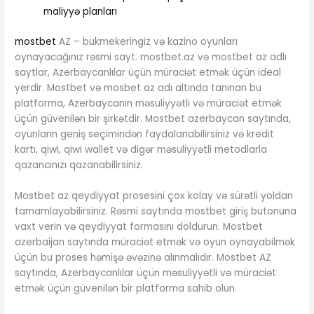
maliyyə planları
mostbet
AZ – bukmekeringiz və kazino oyunları
oynayacağınız rəsmi sayt. mostbet.az və mostbet az adlı
saytlar, Azerbaycanlılar üçün müraciət etmək üçün ideal
yerdir. Mostbet və mosbet az adı altında tanınan bu
platforma, Azerbaycanın məsuliyyətli və müraciət etmək
üçün güvenilən bir şirkətdir. Mostbet azerbaycan saytında,
oyunların geniş seçimindən faydalanabilirsiniz və kredit
kartı, qiwi, qiwi wallet və digər məsuliyyətli metodlarla
qazancınızı qazanabilirsiniz.
Mostbet az qeydiyyat prosesini çox kolay və sürətli yoldan
tamamlayabilirsiniz. Rəsmi saytında mostbet giriş butonuna
vaxt verin və qeydiyyat formasını doldurun. Mostbet
azerbaijan saytında müraciət etmək və oyun oynayabilmək
üçün bu proses həmişə əvəzinə alınmalıdır. Mostbet AZ
saytında, Azerbaycanlılar üçün məsuliyyətli və müraciət
etmək üçün güvenilən bir platforma sahib olun.