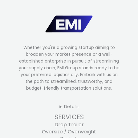
Whether you're a growing startup aiming to
broaden your market presence or a well-
established enterprise in pursuit of streamlining
your supply chain, EMI Group stands ready to be
your preferred logistics ally. Embark with us on
the path to streamlined, trustworthy, and
budget-friendly transportation solutions.
Details
SERVICES
Drop Trailer
Oversize / Overweight