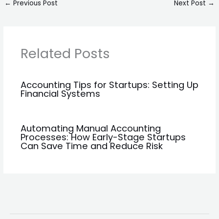
←
Previous Post
Next Post
→
Related Posts
Accounting Tips for Startups: Setting Up
Financial Systems
Automating Manual Accounting
Processes: How Early-Stage Startups
Can Save Time and Reduce Risk