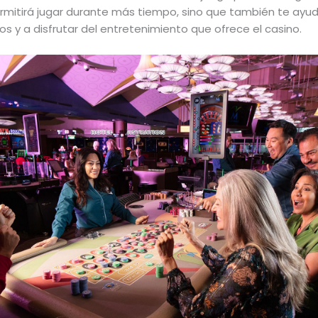
permitirá jugar durante más tiempo, sino que también te ayu
os y a disfrutar del entretenimiento que ofrece el casino.