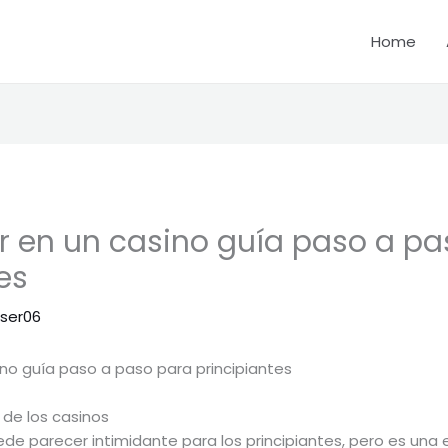
Home
 en un casino guía paso a pa
es
ser06
no guía paso a paso para principiantes
 de los casinos
de parecer intimidante para los principiantes, pero es una 