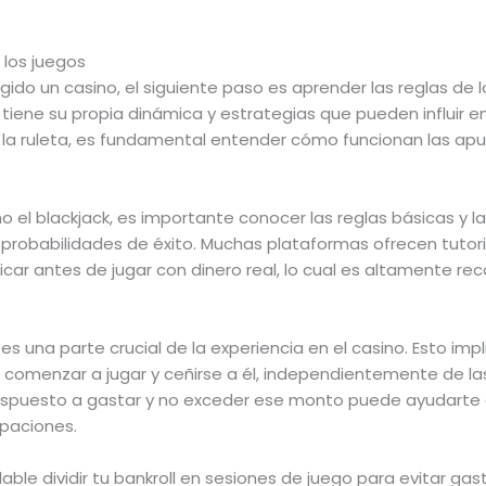
 los juegos
ido un casino, el siguiente paso es aprender las reglas de 
tiene su propia dinámica y estrategias que pueden influir en
 la ruleta, es fundamental entender cómo funcionan las apu
 el blackjack, es importante conocer las reglas básicas y l
robabilidades de éxito. Muchas plataformas ofrecen tutori
icar antes de jugar con dinero real, lo cual es altamente r
 es una parte crucial de la experiencia en el casino. Esto imp
comenzar a jugar y ceñirse a él, independientemente de las
dispuesto a gastar y no exceder ese monto puede ayudarte a
upaciones.
le dividir tu bankroll en sesiones de juego para evitar gas