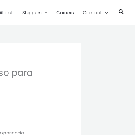
Sear
About
Shippers
Carriers
Contact
so para
experiencia