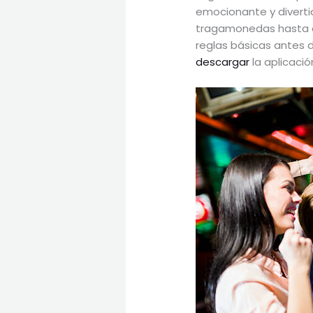
emocionante y diverti
tragamonedas hasta el 
reglas básicas antes d
descargar
la aplicaci