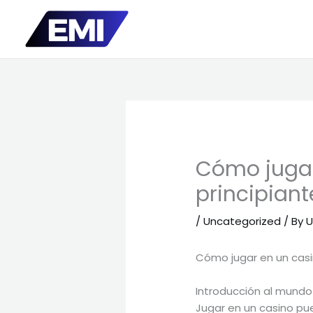
Skip
to
content
Cómo jugar
principiant
/
Uncategorized
/ By
U
Cómo jugar en un casi
Introducción al mundo
Jugar en un casino pue