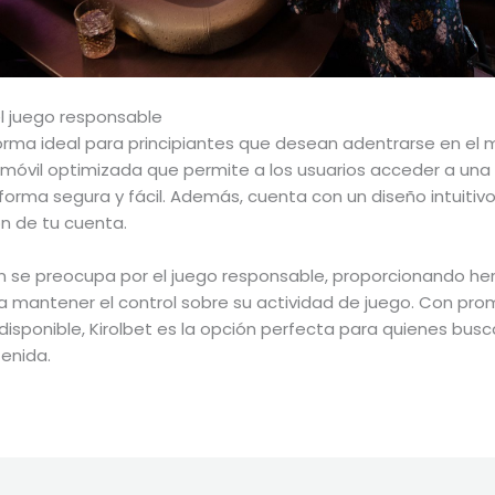
 el juego responsable
forma ideal para principiantes que desean adentrarse en el 
 móvil optimizada que permite a los usuarios acceder a una
orma segura y fácil. Además, cuenta con un diseño intuitivo 
ón de tu cuenta.
 se preocupa por el juego responsable, proporcionando he
 a mantener el control sobre su actividad de juego. Con pr
te disponible, Kirolbet es la opción perfecta para quienes bu
tenida.