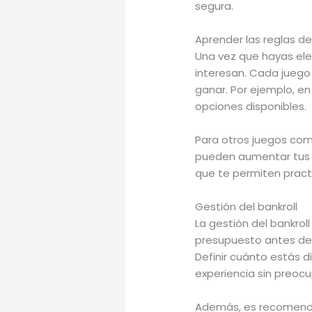
segura.
Aprender las reglas de
Una vez que hayas eleg
interesan. Cada juego 
ganar. Por ejemplo, en
opciones disponibles.
Para otros juegos como
pueden aumentar tus p
que te permiten pract
Gestión del bankroll
La gestión del bankroll
presupuesto antes de 
Definir cuánto estás 
experiencia sin preoc
Además, es recomendab