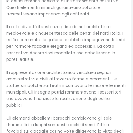
le edifici romane dedicate all’intrattenimento collettivo.
Questi elementi minerali garantivano solidità e
trasmettevano imponenza agli anfiteatri.
Il cotto diventò il sostanza primario nell’architettura
medioevale e cinquecentesca delle centri del nord Italia. I
edifici comunali e le gallerie pubbliche impiegavano laterizi
per formare facciate eleganti ed accessibili. La cotto
consentiva decorazioni modellate che abbelliscono le
pareti edilizie.
Il rappresentazione architettonico veicolava segnali
amministrativi e civili attraverso forme e ornamenti. Le
statue simboliche sui teatri incarnavano le muse e le meriti
municipali. Gli insegne patrizi rammentavano i sostenitori
che avevano finanziato la realizzazione degli edifici
pubblici.
Gli elementi abbellenti barocchi cambiavano gli sale
drammatici in luoghi sontuosi carichi di sensi. Pitture
favolosi sui giocagile casino volte dirigevano lo vista degli