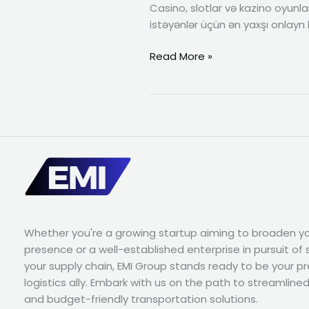
Oyun
Casino, slotlar və kazino oyunla
Təcrübəsi
istəyənlər üçün ən yaxşı onlayn k
Read More »
Whether you're a growing startup aiming to broaden y
presence or a well-established enterprise in pursuit of 
your supply chain, EMI Group stands ready to be your p
logistics ally. Embark with us on the path to streamlined
and budget-friendly transportation solutions.