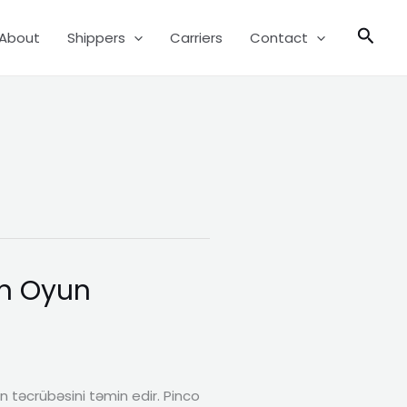
Sear
About
Shippers
Carriers
Contact
yn Oyun
 təcrübəsini təmin edir. Pinco