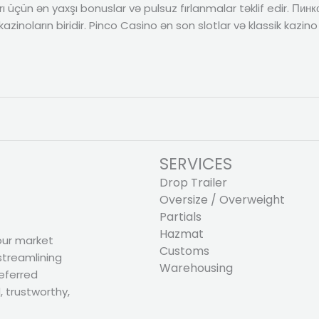
rı üçün ən yaxşı bonuslar və pulsuz fırlanmalar təklif edir. Пи
azinoların biridir. Pinco Casino ən son slotlar və klassik kazino
SERVICES
Drop Trailer
Oversize / Overweight
Partials
Hazmat
our market
Customs
streamlining
Warehousing
referred
, trustworthy,