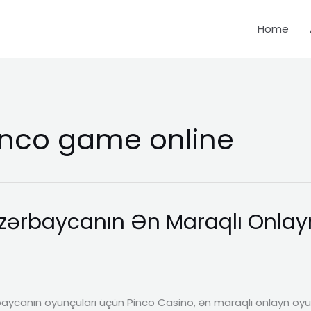
Home
inco game online
Azərbaycanın Ən Maraqlı Onla
aycanın oyunçuları üçün Pinco Casino, ən maraqlı onlayn oyun