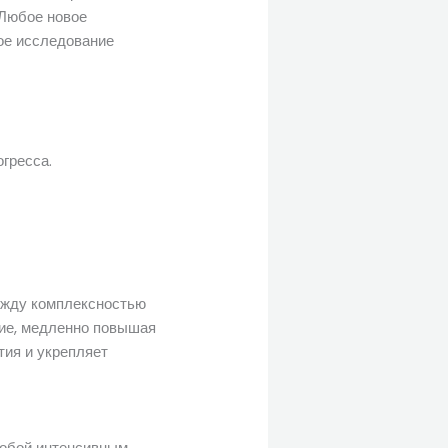
 Любое новое
ое исследование
гресса.
ежду комплексностью
сие, медленно повышая
тия и укрепляет
собой интенсивным