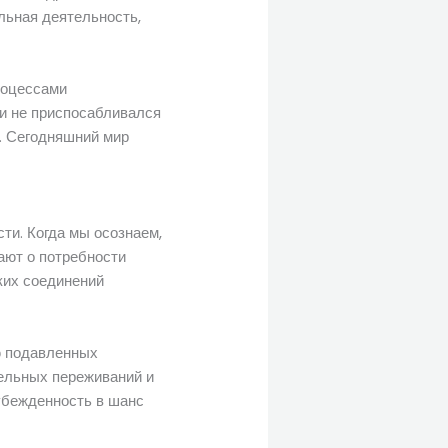
льная деятельность,
роцессами
 и не приспосабливался
. Сегодняшний мир
ти. Когда мы осознаем,
ают о потребности
ких соединений
ю подавленных
тельных переживаний и
 убежденность в шанс