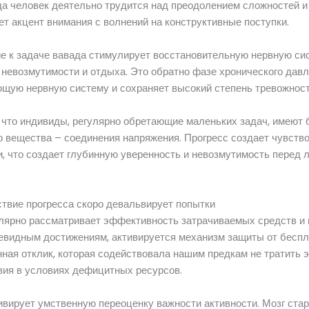
гда человек деятельно трудится над преодолением сложностей и 
ет акцент внимания с волнений на конструктивные поступки.
е к задаче вавада стимулирует восстановительную нервную сис
 невозмутимости и отдыха. Это обратно фазе хронического давл
щую нервную систему и сохраняет высокий степень тревожност
 что индивиды, регулярно обретающие маленьких задач, имеют
 вещества – соединения напряжения. Прогресс создает чувств
, что создает глубинную уверенность и невозмутимость перед 
ствие прогресса скоро девальвирует попытки
лярно рассматривает эффективность затрачиваемых средств и 
чевидным достижениям, активируется механизм защиты от беспл
ая отклик, которая содействовала нашим предкам не тратить э
вия в условиях дефицитных ресурсов.
ивирует умственную переоценку важности активности. Мозг стар