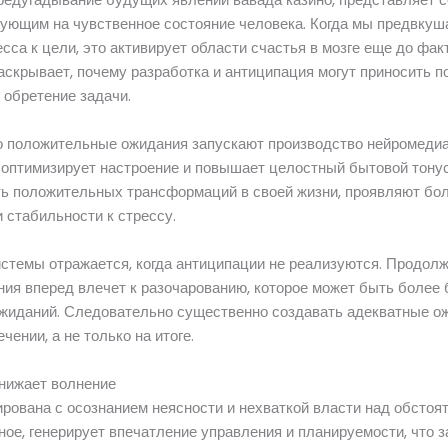
вующим на чувственное состояние человека. Когда мы предвкуш
сса к цели, это активирует области счастья в мозге еще до фа
аскрывает, почему разработка и антиципация могут приносить п
 обретение задачи.
о положительные ожидания запускают производство нейромедиа
 оптимизирует настроение и повышает целостный бытовой тону
ь положительных трансформаций в своей жизни, проявляют бо
 стабильности к стрессу.
истемы отражается, когда антиципации не реализуются. Продол
ия вперед влечет к разочарованию, которое может быть более
ожиданий. Следовательно существенно создавать адекватные о
чении, а не только на итоге.
снижает волнение
рована с осознанием неясности и нехваткой власти над обстоя
ое, генерирует впечатление управления и планируемости, что 