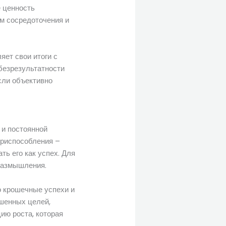
 ценность
м сосредоточения и
яет свои итоги с
безрезультатности
сли объективно
 и постоянной
приспособления –
ь его как успех. Для
 размышления.
о крошечные успехи и
шенных целей,
ию роста, которая