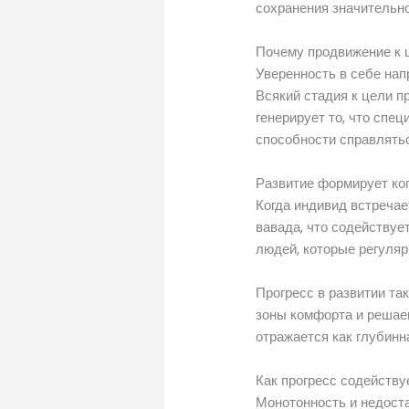
сохранения значительно
Почему продвижение к 
Уверенность в себе на
Всякий стадия к цели п
генерирует то, что спе
способности справлять
Развитие формирует коп
Когда индивид встреча
вавада, что содействуе
людей, которые регуляр
Прогресс в развитии та
зоны комфорта и решае
отражается как глубин
Как прогресс содейству
Монотонность и недост