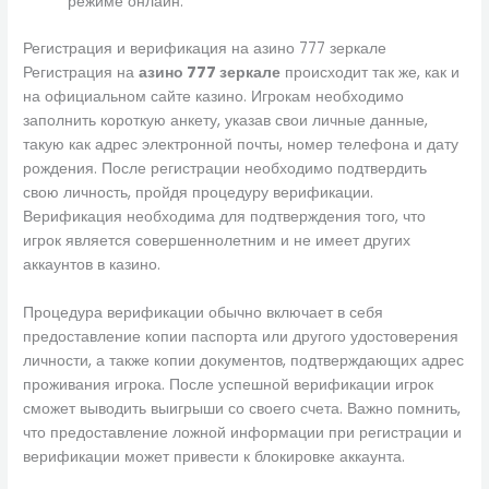
режиме онлайн.
Регистрация и верификация на азино 777 зеркале
Регистрация на
азино 777 зеркале
происходит так же, как и
на официальном сайте казино. Игрокам необходимо
заполнить короткую анкету, указав свои личные данные,
такую как адрес электронной почты, номер телефона и дату
рождения. После регистрации необходимо подтвердить
свою личность, пройдя процедуру верификации.
Верификация необходима для подтверждения того, что
игрок является совершеннолетним и не имеет других
аккаунтов в казино.
Процедура верификации обычно включает в себя
предоставление копии паспорта или другого удостоверения
личности, а также копии документов, подтверждающих адрес
проживания игрока. После успешной верификации игрок
сможет выводить выигрыши со своего счета. Важно помнить,
что предоставление ложной информации при регистрации и
верификации может привести к блокировке аккаунта.