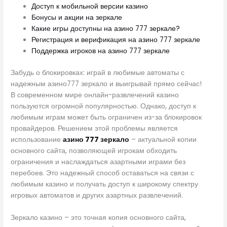
Доступ к мобильной версии казино
Бонусы и акции на зеркале
Какие игры доступны на азино 777 зеркале?
Регистрация и верификация на азино 777 зеркале
Поддержка игроков на азино 777 зеркале
Забудь о блокировках: играй в любимые автоматы с
надежным азино777 зеркало и выигрывай прямо сейчас!
В современном мире онлайн-развлечений казино
пользуются огромной популярностью. Однако, доступ к
любимым играм может быть ограничен из-за блокировок
провайдеров. Решением этой проблемы является
использование
азино 777 зеркало
– актуальной копии
основного сайта, позволяющей игрокам обходить
ограничения и наслаждаться азартными играми без
перебоев. Это надежный способ оставаться на связи с
любимым казино и получать доступ к широкому спектру
игровых автоматов и других азартных развлечений.
Зеркало казино – это точная копия основного сайта,