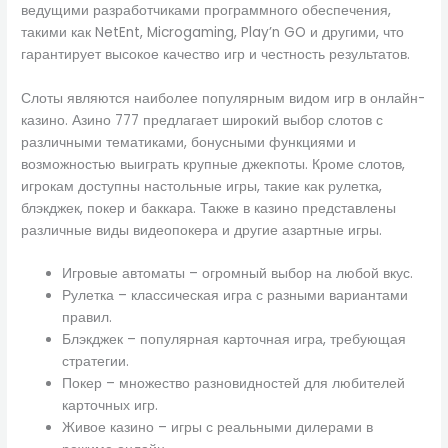
ведущими разработчиками программного обеспечения,
такими как NetEnt, Microgaming, Play’n GO и другими, что
гарантирует высокое качество игр и честность результатов.
Слоты являются наиболее популярным видом игр в онлайн-
казино. Азино 777 предлагает широкий выбор слотов с
различными тематиками, бонусными функциями и
возможностью выиграть крупные джекпоты. Кроме слотов,
игрокам доступны настольные игры, такие как рулетка,
блэкджек, покер и баккара. Также в казино представлены
различные виды видеопокера и другие азартные игры.
Игровые автоматы – огромный выбор на любой вкус.
Рулетка – классическая игра с разными вариантами
правил.
Блэкджек – популярная карточная игра, требующая
стратегии.
Покер – множество разновидностей для любителей
карточных игр.
Живое казино – игры с реальными дилерами в