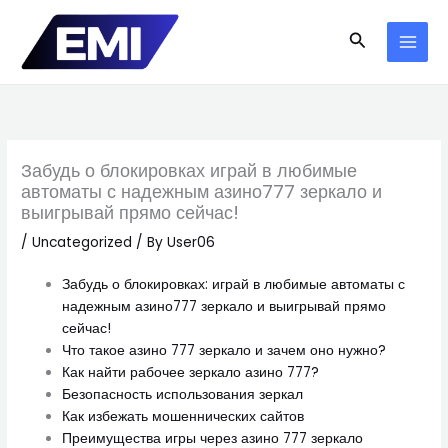
Skip
to
Search
content
Забудь о блокировках играй в любимые
автоматы с надежным азино777 зеркало и
выигрывай прямо сейчас!
/
Uncategorized
/ By
User06
Забудь о блокировках: играй в любимые автоматы с
надежным азино777 зеркало и выигрывай прямо
сейчас!
Что такое азино 777 зеркало и зачем оно нужно?
Как найти рабочее зеркало азино 777?
Безопасность использования зеркал
Как избежать мошеннических сайтов
Преимущества игры через азино 777 зеркало