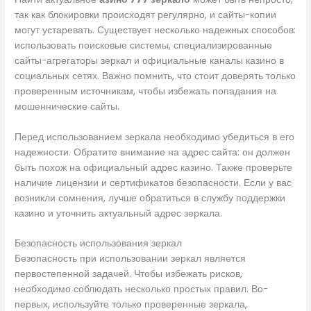
так как блокировки происходят регулярно, и сайты-копии
могут устаревать. Существует несколько надежных способов:
использовать поисковые системы, специализированные
сайты-агрегаторы зеркал и официальные каналы казино в
социальных сетях. Важно помнить, что стоит доверять только
проверенным источникам, чтобы избежать попадания на
мошеннические сайты.
Перед использованием зеркала необходимо убедиться в его
надежности. Обратите внимание на адрес сайта: он должен
быть похож на официальный адрес казино. Также проверьте
наличие лицензии и сертификатов безопасности. Если у вас
возникли сомнения, лучше обратиться в службу поддержки
казино и уточнить актуальный адрес зеркала.
Безопасность использования зеркал
Безопасность при использовании зеркал является
первостепенной задачей. Чтобы избежать рисков,
необходимо соблюдать несколько простых правил. Во-
первых, используйте только проверенные зеркала,