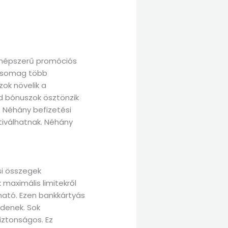
k népszerű promóciós
 csomag több
zok növelik a
d bónuszok ösztönzik
. Néhány befizetési
tiválhatnak. Néhány
si összegek
maximális limitekről
tható. Ezen bankkártyás
ndenek. Sok
iztonságos. Ez