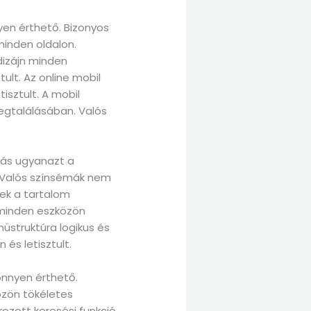
yen érthető. Bizonyos
minden oldalon.
dizájn minden
ult. Az online mobil
isztult. A mobil
megtalálásában. Valós
zás ugyanazt a
n. Valós színsémák nem
nek a tartalom
 minden eszközön
üstruktúra logikus és
és letisztult.
könnyen érthető.
özön tökéletes
ozott keresési funkció