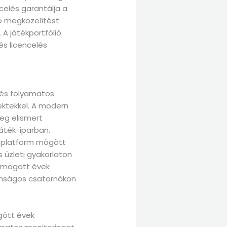
elés garantálja a
ó megközelítést
 A játékportfólió
s licencelés
lés folyamatos
jektekkel. A modern
leg elismert
áték-iparban.
s platform mögött
 üzleti gyakorlaton
m mögött évek
tonságos csatornákon
gött évek