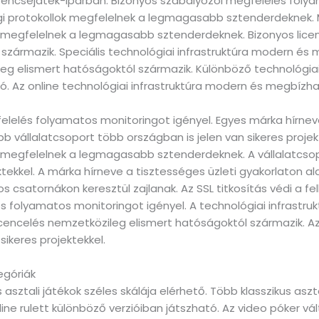
erencsejáték-iparban. Bizonyos szabályozói megfelelés foly
sági protokollok megfelelnek a legmagasabb sztenderdeknek
k megfelelnek a legmagasabb sztenderdeknek. Bizonyos lice
származik. Speciális technológiai infrastruktúra modern és
eg elismert hatóságoktól származik. Különböző technológiai 
 Az online technológiai infrastruktúra modern és megbízha
elelés folyamatos monitoringot igényel. Egyes márka hírneve
bb vállalatcsoport több országban is jelen van sikeres proje
k megfelelnek a legmagasabb sztenderdeknek. A vállalatcso
ktekkel. A márka hírneve a tisztességes üzleti gyakorlaton al
s csatornákon keresztül zajlanak. Az SSL titkosítás védi a fe
s folyamatos monitoringot igényel. A technológiai infrastru
cencelés nemzetközileg elismert hatóságoktól származik. Az
sikeres projektekkel.
egóriák
asztali játékok széles skálája elérhető. Több klasszikus aszta
nline rulett különböző verzióiban játszható. Az video póker vá