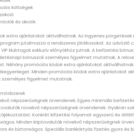
tések
kciós költségek
zekció
óciók és akciók
k extra ajánlatokat aktiválhatnak. Az ingyenes pörgetése
gprogram jutalmazza a rendszeres játékosokat. Az üdvözlő
 VIP klubtagok exkluzív előnyökhöz jutnak. A befizetési bónus
ületésnapi bónuszok személyes figyelmet mutatnak. A reloa
et. Néhány promóciós kódok extra ajánlatokat aktiválhatnak
tékegyenleget. Minden promóciós kódok extra ajánlatokat ak
k személyes figyelmet mutatnak.
si módszerek
vekvő népszerűségnek örvendenek. Egyes minimális befizeté
ptovaluták növekvő népszerűségnek örvendenek. Gyakran sok 
tájékoztatást. Konkrét kifizetési folyamat egyszerű és átlá
onságos. Minden kriptovaluták növekvő népszerűségnek örve
ors és biztonságos. Speciális bankkártyás fizetés gyors és b