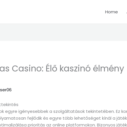
Home
s Casino: Élő kaszinó élmény 
ser06
ttekintés
k egyre igényesebbek a szolgáltatások tekintetében. Ez kon
olyamatosan fejlődik és egyre több lehetőséget kínál a ját
ptimalizálása prioritás az online platformokon. Bizonyos já