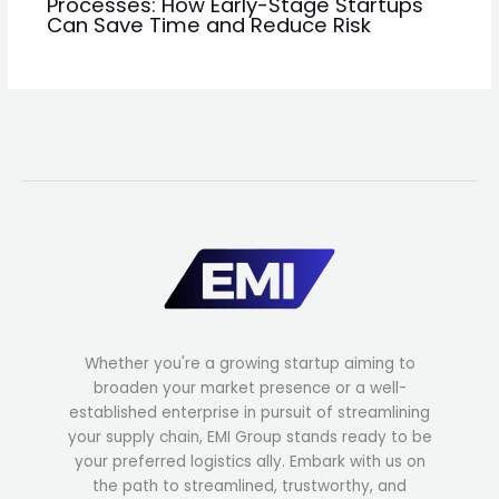
Processes: How Early-Stage Startups
Can Save Time and Reduce Risk
Whether you're a growing startup aiming to
broaden your market presence or a well-
established enterprise in pursuit of streamlining
your supply chain, EMI Group stands ready to be
your preferred logistics ally. Embark with us on
the path to streamlined, trustworthy, and