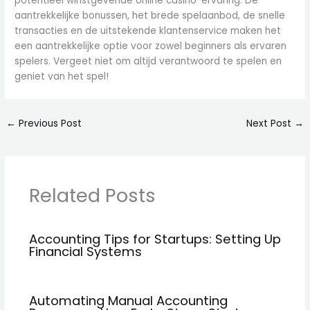
potentieel winstgevende online casino-ervaring. De
aantrekkelijke bonussen, het brede spelaanbod, de snelle
transacties en de uitstekende klantenservice maken het
een aantrekkelijke optie voor zowel beginners als ervaren
spelers. Vergeet niet om altijd verantwoord te spelen en
geniet van het spel!
←
Previous Post
Next Post
→
Related Posts
Accounting Tips for Startups: Setting Up
Financial Systems
Automating Manual Accounting