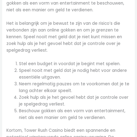
gokken als een vorm van entertainment te beschouwen,
niet als een manier om geld te verdienen.
Het is belangrijk om je bewust te zijn van de risico’s die
verbonden zijn aan online gokken en om je grenzen te
kennen. Speel nooit met geld dat je niet kunt missen en
zoek hulp als je het gevoel hebt dat je controle over je
spelgedrag verliest.
Stel een budget in voordat je begint met spelen.
Speel nooit met geld dat je nodig hebt voor andere
essentiële uitgaven.
Neem regelmatig pauzes om te voorkomen dat je te
lang achter elkaar speelt.
Zoek hulp als je het gevoel hebt dat je controle over
je spelgedrag verliest.
Beschouw gokken als een vorm van entertainment,
niet als een manier om geld te verdienen.
Kortom, Tower Rush Casino biedt een spannende en