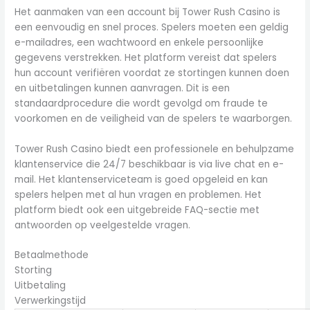
Het aanmaken van een account bij Tower Rush Casino is
een eenvoudig en snel proces. Spelers moeten een geldig
e-mailadres, een wachtwoord en enkele persoonlijke
gegevens verstrekken. Het platform vereist dat spelers
hun account verifiëren voordat ze stortingen kunnen doen
en uitbetalingen kunnen aanvragen. Dit is een
standaardprocedure die wordt gevolgd om fraude te
voorkomen en de veiligheid van de spelers te waarborgen.
Tower Rush Casino biedt een professionele en behulpzame
klantenservice die 24/7 beschikbaar is via live chat en e-
mail. Het klantenserviceteam is goed opgeleid en kan
spelers helpen met al hun vragen en problemen. Het
platform biedt ook een uitgebreide FAQ-sectie met
antwoorden op veelgestelde vragen.
Betaalmethode
Storting
Uitbetaling
Verwerkingstijd