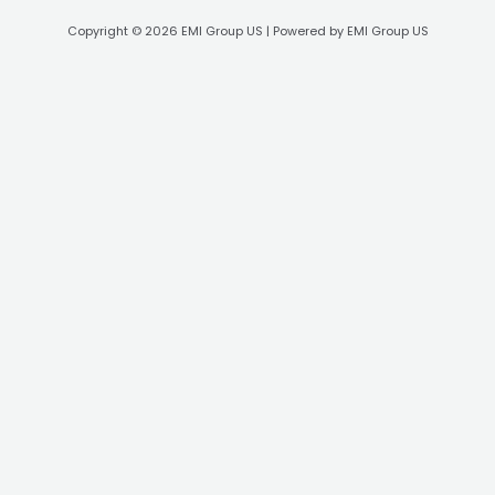
Copyright © 2026 EMI Group US | Powered by EMI Group US