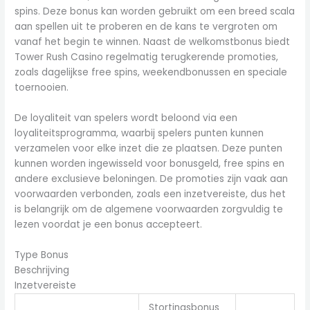
spins. Deze bonus kan worden gebruikt om een breed scala
aan spellen uit te proberen en de kans te vergroten om
vanaf het begin te winnen. Naast de welkomstbonus biedt
Tower Rush Casino regelmatig terugkerende promoties,
zoals dagelijkse free spins, weekendbonussen en speciale
toernooien.
De loyaliteit van spelers wordt beloond via een
loyaliteitsprogramma, waarbij spelers punten kunnen
verzamelen voor elke inzet die ze plaatsen. Deze punten
kunnen worden ingewisseld voor bonusgeld, free spins en
andere exclusieve beloningen. De promoties zijn vaak aan
voorwaarden verbonden, zoals een inzetvereiste, dus het
is belangrijk om de algemene voorwaarden zorgvuldig te
lezen voordat je een bonus accepteert.
Type Bonus
Beschrijving
Inzetvereiste
Stortingsbonus