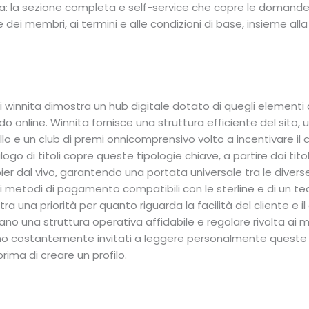
a: la sezione completa e self-service che copre le domande
ne dei membri, ai termini e alle condizioni di base, insieme a
si winnita dimostra un hub digitale dotato di quegli elementi
do online. Winnita fornisce una struttura efficiente del sito, 
ello e un club di premi onnicomprensivo volto a incentivare il
o di titoli copre queste tipologie chiave, a partire dai titoli 
ier dal vivo, garantendo una portata universale tra le divers
e di metodi di pagamento compatibili con le sterline e di un t
stra una priorità per quanto riguarda la facilità del cliente e 
icano una struttura operativa affidabile e regolare rivolta a
 sono costantemente invitati a leggere personalmente queste 
prima di creare un profilo.