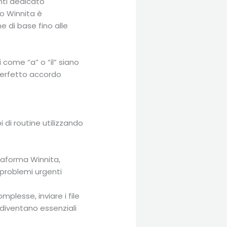
nti dedicato
io Winnita è
 di base fino alle
 come “a” o “il” siano
perfetto accordo
di routine utilizzando
taforma Winnita,
 problemi urgenti
plesse, inviare i file
 diventano essenziali