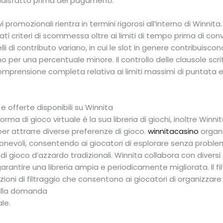
disfatto prima dei pagamenti.
ivi promozionali rientra in termini rigorosi all’interno di Winnit
ti criteri di scommessa oltre ai limiti di tempo prima di conv
livelli di contributo variano, in cui le slot in genere contribu
no per una percentuale minore. Il controllo delle clausole scri
omprensione completa relativa ai limiti massimi di puntata e 
e offerte disponibili su Winnita
orma di gioco virtuale è la sua libreria di giochi, inoltre Wi
er attrarre diverse preferenze di gioco.
winnitacasino
organi
agionevoli, consentendo ai giocatori di esplorare senza proble
i di gioco d’azzardo tradizionali. Winnita collabora con diversi
garantire una libreria ampia e periodicamente migliorata. Il f
oni di filtraggio che consentono ai giocatori di organizzare 
 alla domanda
le.