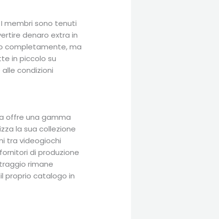
a. I membri sono tenuti
ertire denaro extra in
iscono completamente, ma
tte in piccolo su
alle condizioni
nnita offre una gamma
zza la sua collezione
mi tra videogiochi
 fornitori di produzione
iltraggio rimane
il proprio catalogo in