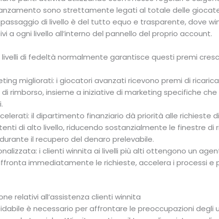
di avanzamento sono strettamente legati al totale delle gio
Il passaggio di livello è del tutto equo e trasparente, dove winn
ivi a ogni livello all’interno del pannello del proprio account.
 livelli di fedeltà normalmente garantisce questi premi cresc
eting migliorati: i giocatori avanzati ricevono premi di ricarica
 di rimborso, insieme a iniziative di marketing specifiche c
.
elerati: il dipartimento finanziario dà priorità alle richiest
enti di alto livello, riducendo sostanzialmente le finestre di r
durante il recupero del denaro prelevabile.
alizzata: i clienti winnita ai livelli più alti ottengono un ag
affronta immediatamente le richieste, accelera i processi e p
ne relativi all’assistenza clienti winnita
fidabile è necessario per affrontare le preoccupazioni degli 