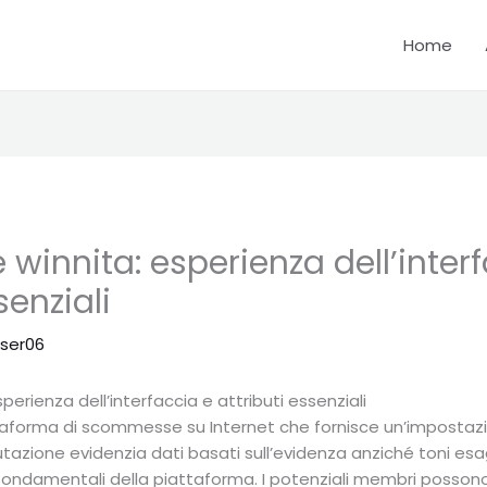
Home
 winnita: esperienza dell’inter
senziali
ser06
perienza dell’interfaccia e attributi essenziali
taforma di scommesse su Internet che fornisce un’imposta
azione evidenzia dati basati sull’evidenza anziché toni esa
ondamentali della piattaforma. I potenziali membri posson