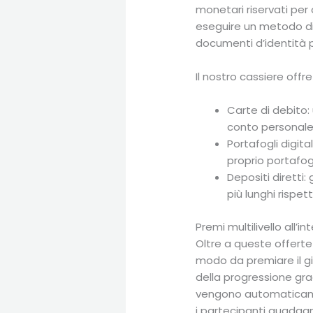
monetari riservati per
eseguire un metodo di
documenti d’identità p
Il nostro cassiere off
Carte di debito:
conto personale 
Portafogli digital
proprio portafogl
Depositi diretti:
più lunghi rispet
Premi multilivello all’
Oltre a queste offerte
modo da premiare il gi
della progressione gra
vengono automaticament
i partecipanti guadagn