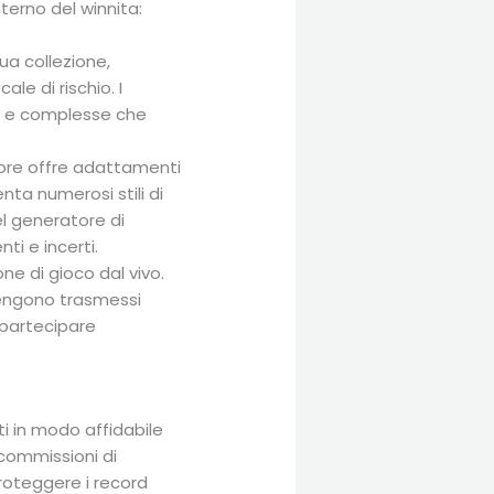
interno del winnita:
ua collezione,
ale di rischio. I
ve e complesse che
tore offre adattamenti
nta numerosi stili di
el generatore di
ti e incerti.
ne di gioco dal vivo.
 vengono trasmessi
i partecipare
i in modo affidabile
 commissioni di
roteggere i record