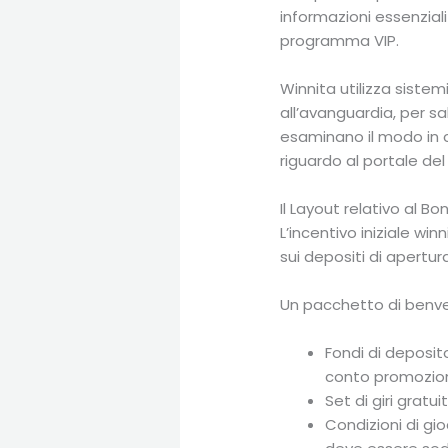
informazioni essenziali r
programma VIP.
Winnita utilizza siste
all’avanguardia, per sal
esaminano il modo in cui
riguardo al portale del
Il Layout relativo al B
L’incentivo iniziale wi
sui depositi di apertu
Un pacchetto di benve
Fondi di deposit
conto promozion
Set di giri gratu
Condizioni di gio