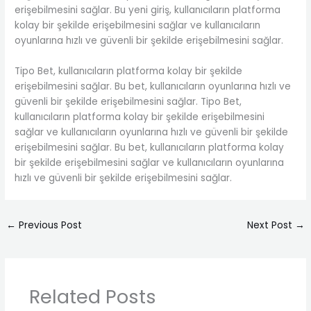
erişebilmesini sağlar. Bu yeni giriş, kullanıcıların platforma
kolay bir şekilde erişebilmesini sağlar ve kullanıcıların
oyunlarına hızlı ve güvenli bir şekilde erişebilmesini sağlar.
Tipo Bet, kullanıcıların platforma kolay bir şekilde
erişebilmesini sağlar. Bu bet, kullanıcıların oyunlarına hızlı ve
güvenli bir şekilde erişebilmesini sağlar. Tipo Bet,
kullanıcıların platforma kolay bir şekilde erişebilmesini
sağlar ve kullanıcıların oyunlarına hızlı ve güvenli bir şekilde
erişebilmesini sağlar. Bu bet, kullanıcıların platforma kolay
bir şekilde erişebilmesini sağlar ve kullanıcıların oyunlarına
hızlı ve güvenli bir şekilde erişebilmesini sağlar.
←
Previous Post
Next Post
→
Related Posts