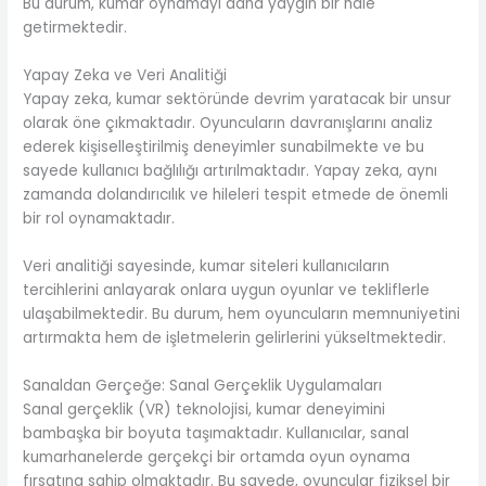
Bu durum, kumar oynamayı daha yaygın bir hale
getirmektedir.
Yapay Zeka ve Veri Analitiği
Yapay zeka, kumar sektöründe devrim yaratacak bir unsur
olarak öne çıkmaktadır. Oyuncuların davranışlarını analiz
ederek kişiselleştirilmiş deneyimler sunabilmekte ve bu
sayede kullanıcı bağlılığı artırılmaktadır. Yapay zeka, aynı
zamanda dolandırıcılık ve hileleri tespit etmede de önemli
bir rol oynamaktadır.
Veri analitiği sayesinde, kumar siteleri kullanıcıların
tercihlerini anlayarak onlara uygun oyunlar ve tekliflerle
ulaşabilmektedir. Bu durum, hem oyuncuların memnuniyetini
artırmakta hem de işletmelerin gelirlerini yükseltmektedir.
Sanaldan Gerçeğe: Sanal Gerçeklik Uygulamaları
Sanal gerçeklik (VR) teknolojisi, kumar deneyimini
bambaşka bir boyuta taşımaktadır. Kullanıcılar, sanal
kumarhanelerde gerçekçi bir ortamda oyun oynama
fırsatına sahip olmaktadır. Bu sayede, oyuncular fiziksel bir