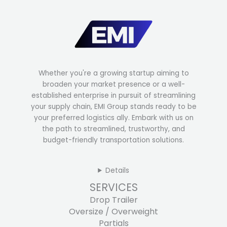
Whether you're a growing startup aiming to
broaden your market presence or a well-
established enterprise in pursuit of streamlining
your supply chain, EMI Group stands ready to be
your preferred logistics ally. Embark with us on
the path to streamlined, trustworthy, and
budget-friendly transportation solutions.
Details
SERVICES
Drop Trailer
Oversize / Overweight
Partials