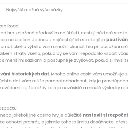
Nejvyšší možná výše sázky.
cken Road
ad hra založená především na štěstí, existují některé stra
ce na úspěch. Jednou z nejčastějších strategií je
používán
tomatického výběru vám umožní ukončit hru při dosažení urči
izikem ztráty všeho, pokud by se vám nepodařilo vsadit včas.
s menšími sázkami a postupně je zvyšovat, pokud si myslíte
vání historických dat
. Mnoho online casin vám umožňuje zob
 těchto dat vám může pomoci odhadnout, kdy je pravděpodob
é uvědomit si, že každý kolo je nezávislé a minulé výsledky ni
rozpočtu
nebo jakékoli jiné casino hry je důležité
nastavit si rozpoče
 jste ochotni prohrát, a jakmile tohoto limitu dosáhnete, pře