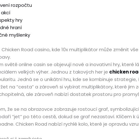
avení rozpočtu
 akcí
spekty hry
ědné hraní
ečné myšlenky
: Chicken Road casino, kde 10x multiplikátor může změnit vše
bavy.
větě online casin se objevují nové a inovativní hry, které lá
ciálem velkých výher. Jednou z takových her je
chicken roa
ularitu. Jedná se o unikátní hru, kde se kombinuje strategie, š
žet na “cesta” a zároveň si vybírat multiplikátory, které jim za
chopitelná, ale zároveň nabízí dostatek prostoru pro promyš
tom, že se na obrazovce zobrazuje rostoucí graf, symbolizující
odaří “jet” po této cestě, dokud se graf nezastaví. Klíčem k
padne. Chicken Road nabízí rychlé kolo, které je opravdu vzruš
oč si ji zamilujete