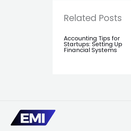
Related Posts
Accounting Tips for
Startups: Setting Up
Financial Systems