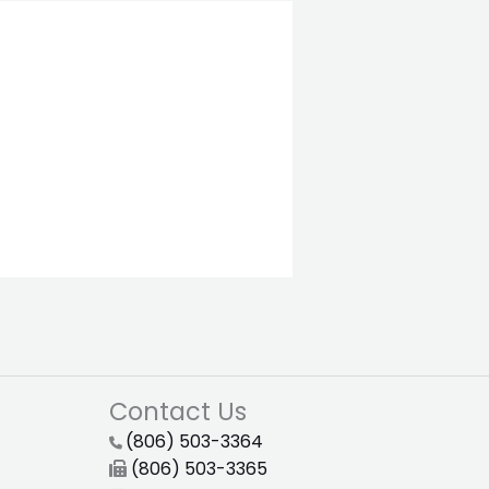
Contact Us
(806) 503-3364
(806) 503-3365