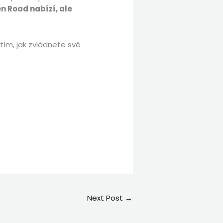
n Road nabízí, ale
tím, jak zvládnete své
Next Post
→