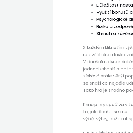
Důležitost nast
Využití bonusů a
Psychologické a
Rizika a zodpov
Shrnutí a závěr
S každým kliknutím výš
neuvěřitelná dávka zá
V dnešním dynamickém s
jednoduchostí a poten
získává stále větší pop
se snaží co nejdéle udr
Tato hra je snadno po
Princip hry spočívá v 
to, jak dlouho se mu p
výběr výhry, než graf s
Co je Chicken Road a pr