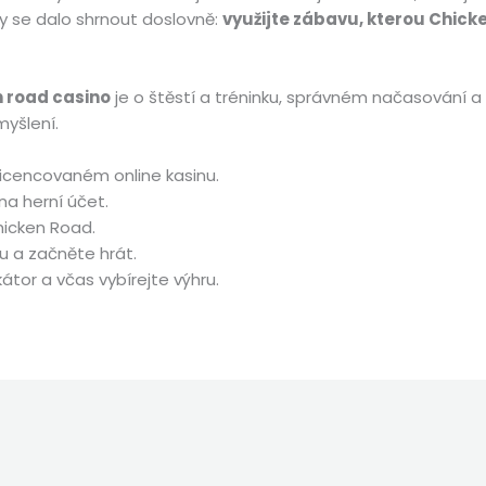
y se dalo shrnout doslovně:
využijte zábavu, kterou Chicke
 road casino
je o štěstí a tréninku, správném načasování a 
yšlení.
 licencovaném online kasinu.
na herní účet.
hicken Road.
u a začněte hrát.
kátor a včas vybírejte výhru.