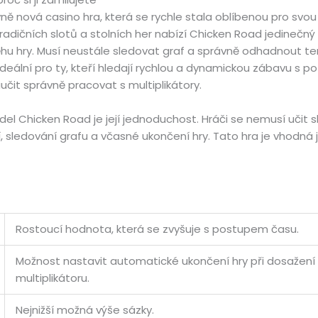
vně nová casino hra, která se rychle stala oblíbenou pro svo
tradičních slotů a stolních her nabízí Chicken Road jedinečný
běhu hry. Musí neustále sledovat graf a správně odhadnout 
e ideální pro ty, kteří hledají rychlou a dynamickou zábavu s 
aučit správně pracovat s multiplikátory.
del Chicken Road je její jednoduchost. Hráči se nemusí učit s
í, sledování grafu a včasné ukončení hry. Tato hra je vhodná 
.
Rostoucí hodnota, která se zvyšuje s postupem času.
Možnost nastavit automatické ukončení hry při dosažení
multiplikátoru.
Nejnižší možná výše sázky.