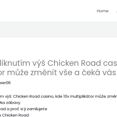
Home
liknutím výš Chicken Road casi
or může změnit vše a čeká vás
ser06
ím výš: Chicken Road casino, kde 10x multiplikátor může změn
vka zábavy.
ad a proč si ji zamilujete
ru Chicken Road