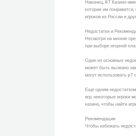
Наконец, R7 Казино име
которая им понравится,
игроков из России и др
Недостатки и Рекоменд
Несмотря на многие пре
при выборе игорной пл
Один из основных недос
может быть вызвано зак
могут использовать р7 
Еще одним недостатком 
игр, некоторые игроки м
казино, чтобы найти игр
Рекомендации
Чтобы избежать недоста