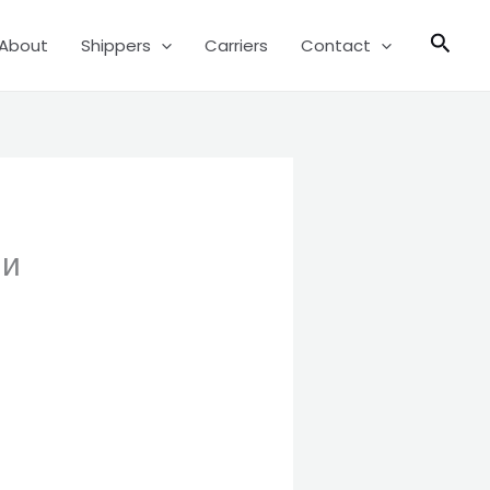
Sear
About
Shippers
Carriers
Contact
 и