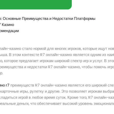
о: Основные Преимущества и Недостатки Платформы
 Казино
комендации
айн-казино стало нормой для многих игроков, которые ищут но
ыша. В этом контексте R7 онлайн-казино является одним из на
, которое предлагает игрокам широкий спектр игр и услуг. В эт
реимущества и недостатки R7 онлайн-казино, чтобы помочь игр
р.
ино r7
преимуществ R7 онлайн-казино является его широкий спек
карточные игры, рулетку и другие. Это позволяет игрокам выбра
сладиться игрой в любое время суток. Кроме того, R7 онлайн-ка
реальные деньги, что обеспечивает высокий уровень эмоционал