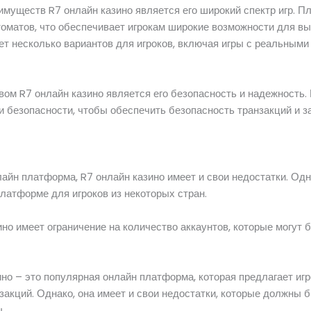
муществ R7 онлайн казино является его широкий спектр игр. П
томатов, что обеспечивает игрокам широкие возможности для выб
ет несколько вариантов для игроков, включая игры с реальными
ом R7 онлайн казино является его безопасность и надежность
 безопасности, чтобы обеспечить безопасность транзакций и з
лайн платформа, R7 онлайн казино имеет и свои недостатки. Одн
платформе для игроков из некоторых стран.
ино имеет ограничение на количество аккаунтов, которые могут
ино – это популярная онлайн платформа, которая предлагает иг
нзакций. Однако, она имеет и свои недостатки, которые должны 
.