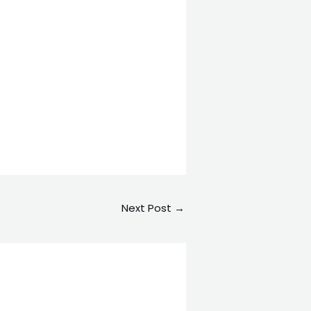
Next Post
→