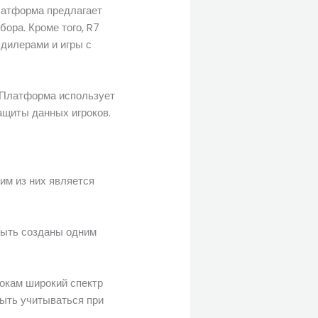
латформа предлагает
ора. Кроме того, R7
 дилерами и игры с
. Платформа использует
ащиты данных игроков.
им из них является
 быть созданы одним
рокам широкий спектр
быть учитываться при