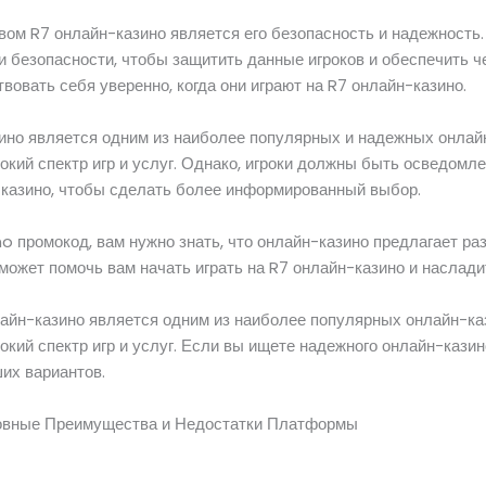
ом R7 онлайн-казино является его безопасность и надежность.
 безопасности, чтобы защитить данные игроков и обеспечить че
вовать себя уверенно, когда они играют на R7 онлайн-казино.
ино является одним из наиболее популярных и надежных онлайн
окий спектр игр и услуг. Однако, игроки должны быть осведомл
-казино, чтобы сделать более информированный выбор.
o промокод, вам нужно знать, что онлайн-казино предлагает ра
 может помочь вам начать играть на R7 онлайн-казино и наслади
айн-казино является одним из наиболее популярных онлайн-каз
окий спектр игр и услуг. Если вы ищете надежного онлайн-казин
их вариантов.
новные Преимущества и Недостатки Платформы