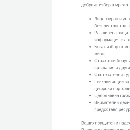
добрият избор в мрежата
Лицензиран и упр
безпристрастна п
Разширена защита
информация с ава
Богат избор от иг
живо.
Страхотни бонуси
връщания и други
Състезателни тур
Гъвкави опции за
цифрови портфейл
Целодневна грижа
Внимателни дейно
предоставя ресур
Вашият защитен и надеж
В нашето цифрово казин