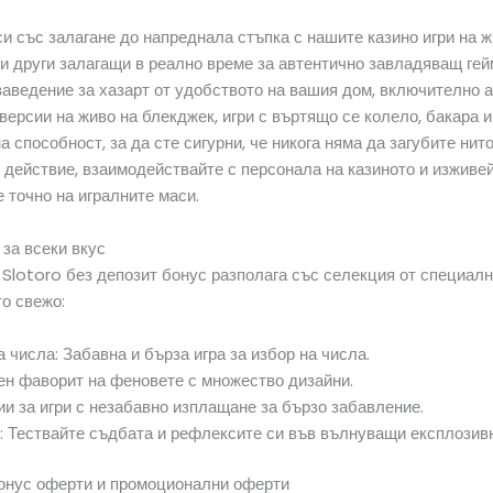
и със залагане до напреднала стъпка с нашите казино игри на ж
 други залагащи в реално време за автентично завладяващ гей
заведение за хазарт от удобството на вашия дом, включително а
ерсии на живо на блекджек, игри с въртящо се колело, бакара и
 способност, за да сте сигурни, че никога няма да загубите нито 
 действие, взаимодействайте с персонала на казиното и изживей
 точно на игралните маси.
 за всеки вкус
 Slotoro без депозит бонус разполага със селекция от специалн
о свежо:
а числа: Забавна и бърза игра за избор на числа.
ен фаворит на феновете с множество дизайни.
ии за игри с незабавно изплащане за бързо забавление.
: Тествайте съдбата и рефлексите си във вълнуващи експлозивн
бонус оферти и промоционални оферти