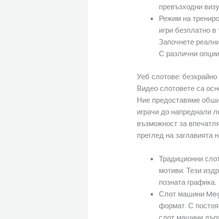
превъзходни визу
Режим на трениро
игри безплатно в
Започнете реални
С различни опции
Уеб слотове: безкрайно
Видео слотовете са осн
Ние предоставяме обшир
играчи до напреднали л
възможност за впечатля
преглед на заглавията 
Традиционни слот
мотиви. Тези изд
позната графика.
Слот машини Meg
формат. С постоя
слот машини държ