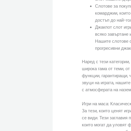
Слотове за покуп
комарджии, които
достъп до най-го
Джакпот слот игр
всяко завъртане 
Нашите слотове с
прогресивни джакп
Наред с тези категории,
широка гама от теми, о
функции, гарантиращи, 
звуци на играта, нашит
с атмосферата на назем
Игри на маса: Класичес
За тези, които ценят иг
се види. Тези заглавия 
които могат да уловят 