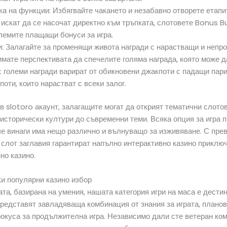
ка на функции: Избягвайте чакането и незабавно отворете етапи
 искат да се насочат директно към тръпката, слотовете Bonus B
лемите плащащи бонуси за игра.
и: Залагайте за променящи живота награди с нарастващи и непро
имате перспективата да спечелите голяма награда, която може д
 големи награди варират от обикновени джакпоти с падащи пар
оти, които нарастват с всеки залог.
 в slotoro акаунт, залагащите могат да открият тематични слото
т исторически култури до съвременни теми. Всяка опция за игра
че винаги има нещо различно и вълнуващо за изживяване. С пре
е слот заглавия гарантират напълно интерактивно казино приключ
но казино.
ки популярни казино избор
рата, базирана на умения, нашата категория игри на маса е дести
представят завладяваща комбинация от знания за играта, планове
фокуса за продължителна игра. Независимо дали сте ветеран ко