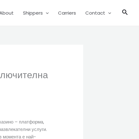
Sear
About
Shippers
Carriers
Contact
зключителна
казино – платформа,
развлекателни услуги.
в момента е най-