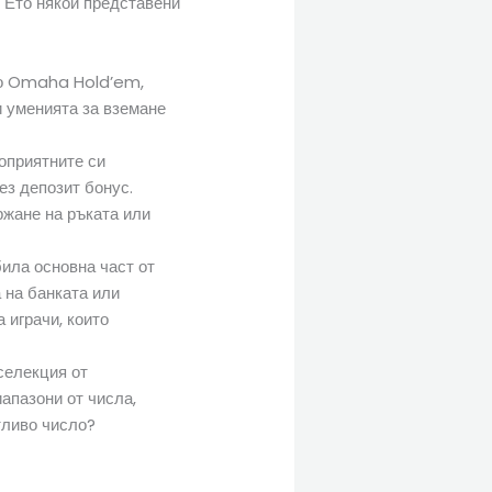
с. Ето някои представени
 до Omaha Hold’em,
 и уменията за вземане
гоприятните си
ез депозит бонус.
ржане на ръката или
била основна част от
а на банката или
 играчи, които
селекция от
апазони от числа,
тливо число?