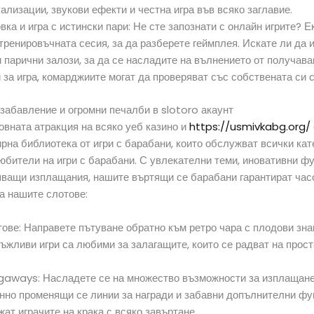
ализации, звукови ефекти и честна игра във всяко заглавие.
вка и игра с истински пари: Не сте запознати с онлайн игрите? 
 тренировъчната сесия, за да разберете геймплея. Искате ли да 
 парични залози, за да се насладите на вълнението от получава
 за игра, комарджиите могат да проверяват със собствената си с
 забавление и огромни печалби в slotoro акаунт
овната атракция на всяко уеб казино и
https://usmivkabg.org/
на библиотека от игри с барабани, които обслужват всички кате
юбители на игри с барабани. С увлекателни теми, иновативни фу
ващи изплащания, нашите въртящи се барабани гарантират часо
на нашите слотове:
ове: Направете пътуване обратно към ретро чара с плодови зна
ръжливи игри са любими за залагащите, които се радват на прос
aways: Насладете се на множество възможности за изплащане 
нно променящи се линии за награди и забавни допълнителни фу
ат играчите на крака с всяко завъртане.