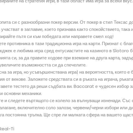
зираните на стратегия игри, в тази област има игра за всеки вку
опита си с разнообразни покер версии. От покер в стил Тексас
 участват в заглавие, което признава както спокойствието, така
ирайте пътя си към победата или направете смел ход!
те противника в тази традиционна игра на карти. Признат с бла
кджек е любима игра сред ентусиастите на казиното в Slotoro б
ията си, за да правите ходове при вземане на друга карта, задъ
 увеличите възможността си да спечелите.
на за игра, но усъвършенствана игра| на вероятността, която е 
ия от векове. Заложете средствата си в ръката на играча, ръкат
тавете тестето да реши съдбата ви. Baccarat е чудесен избор за
и основни механики.
те и следете въртящото се колело за вълнуващи изненади. Със 
алагане, включително соло залози, червени/черни избори или ди
га постоянна тръпка. Ще спре ли малката сфера на вашето щас
Real-Ti