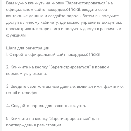
Вам нужно кликнуть на кнопку “Зарегистрироваться” на
официальном сайте покердом.official, введите свои
контактные данные и создайте пароль. Затем вы получите
доступ к личному кабинету, где можно управлять аккаунтом,
просматривать историю игр и получать доступ к различным
функциям.
Шаги для регистрации:
1. Откройте официальный сайт покердом.official.
2. Кликните на кнопку “Зарегистрироваться” в правом
верхнем углу экрана.
3. Введите свои контактные данные, включая имя, фамилию,
email и телефон.
4. Создайте пароль для вашего аккаунта.
5. Кликните на кнопку “Зарегистрироваться” для
подтверждения регистрации.