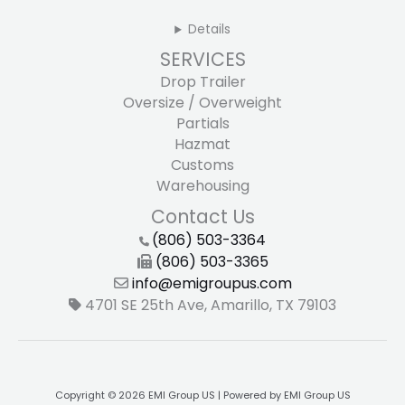
Details
SERVICES
Drop Trailer
Oversize / Overweight
Partials
Hazmat
Customs
Warehousing
Contact Us
(806) 503-3364
(806) 503-3365
info@emigroupus.com
4701 SE 25th Ave, Amarillo, TX 79103
Copyright © 2026 EMI Group US | Powered by EMI Group US