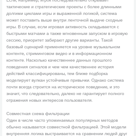
Если, например, игрок последовательно открывает
тактические и стратегические проекты с более длинными
долгими циклами игры и выраженной логикой, система
может поставить выше внутри ленточной выдаче сходные
игры. В случае, если игровая активность складывается с
быстрыми матчами а также мгновенным запуском в игровую
сессию, приоритет забирают другие варианты. Такой
базовый сценарий применяется на уровне музыкальном
контенте, стриминговом видео и в информационном
контенте. Насколько качественнее данных прошлого
поведения сигналов и чем чем качественнее история
действий классифицированы, тем ближе подборка
моделирует вулкан устойчивые привычки. Однако система
почти всегда строится на историческое поведение, и это
значит, что следовательно, далеко не гарантирует полного
отражения новых интересов пользователя.
Совместная схема фильтрации
Один в числе часто упоминаемых популярных методов
обычно называется совместной фильтрацией. Этой модели
внутренняя логика выстраивается на сравнении людей друг