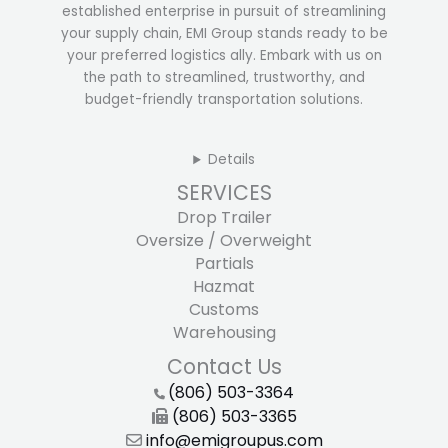
established enterprise in pursuit of streamlining
your supply chain, EMI Group stands ready to be
your preferred logistics ally. Embark with us on
the path to streamlined, trustworthy, and
budget-friendly transportation solutions.
Details
SERVICES
Drop Trailer
Oversize / Overweight
Partials
Hazmat
Customs
Warehousing
Contact Us
(806) 503-3364
(806) 503-3365
info@emigroupus.com