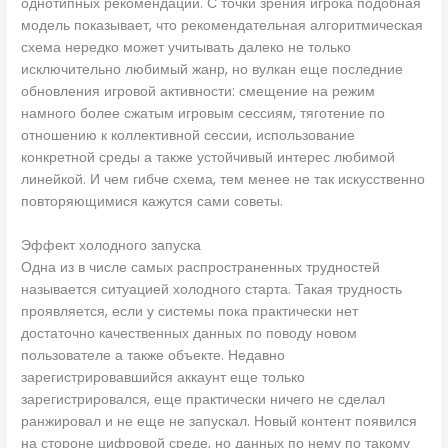
однотипных рекомендаций. С точки зрения игрока подобная
модель показывает, что рекомендательная алгоритмическая
схема нередко может учитывать далеко не только
исключительно любимый жанр, но вулкан еще последние
обновления игровой активности: смещение на режим
намного более сжатым игровым сессиям, тяготение по
отношению к коллективной сессии, использование
конкретной среды а также устойчивый интерес любимой
линейкой. И чем гибче схема, тем менее не так искусственно
повторяющимися кажутся сами советы.
Эффект холодного запуска
Одна из в числе самых распространенных трудностей
называется ситуацией холодного старта. Такая трудность
проявляется, если у системы пока практически нет
достаточно качественных данных по поводу новом
пользователе а также объекте. Недавно
зарегистрировавшийся аккаунт еще только
зарегистрировался, еще практически ничего не сделал
ранжировал и не еще не запускал. Новый контент появился
на стороне цифровой среде, но данных по нему по такому