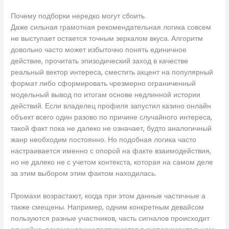
Почему подборки нередко могут сбоить
Даже сильная грамотная рекомендательная логика совсем
не выступает остается точным зеркалом вкуса. Алгоритм
довольно часто может избыточно понять единичное
действие, прочитать эпизодический заход в качестве
реальный вектор интереса, сместить акцент на популярный
формат либо сформировать чрезмерно ограниченный
модельный вывод по итогам основе недлинной истории
действий. Если владелец профиля запустил казино онлайн
объект всего один разово по причине случайного интереса,
такой факт пока не далеко не означает, будто аналогичный
жанр необходим постоянно. Но подобная логика часто
настраивается именно с опорой на факте взаимодействия,
но не далеко не с учетом контекста, которая на самом деле
за этим выбором этим фактом находилась.
Промахи возрастают, когда при этом данные частичные а
также смещены. Например, одним конкретным девайсом
пользуются разные участников, часть сигналов происходит