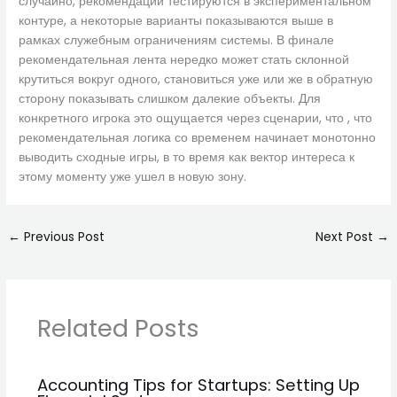
случайно, рекомендации тестируются в экспериментальном
контуре, а некоторые варианты показываются выше в
рамках служебным ограничениям системы. В финале
рекомендательная лента нередко может стать склонной
крутиться вокруг одного, становиться уже или же в обратную
сторону показывать слишком далекие объекты. Для
конкретного игрока это ощущается через сценарии, что , что
рекомендательная логика со временем начинает монотонно
выводить сходные игры, в то время как вектор интереса к
этому моменту уже ушел в новую зону.
←
Previous Post
Next Post
→
Related Posts
Accounting Tips for Startups: Setting Up