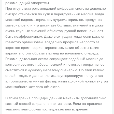
рекомендаций алгоритмы
При отсутствии рекомендаций цифровая система довольно
быстро становится по сути в перегруженный массив. Когда
масштаб видеоматериалов, аудиоматериалов, продуктов,
материалов или игр достигает больших значений в и даже
очень крупных значений объектов, ручной поиск начинает
быть неэффективным. Даже в ситуации, когда если каталог
грамотно организован, владельцу профиля непросто за
короткое время сориентироваться, какие объекты какие
варианты стоит обратить взгляд на начальную очередь.
Рекомендательная схема сокращает подобный массив до
контролируемого набора позиций и помогает оперативнее
сместиться к нужному целевому сценарию. По этой казино
онлайн модели данная логика функционирует по сути как
алгоритмически умный фильтр навигационной логики внутри
масштабного каталога объектов.
С точки зрения площадки данный механизм дополнительно
важный способ сохранения активности. Если на практике
участник платформы последовательно встречает