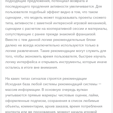
подходящие предложения, потенциал возврата и
последующего продления активности увеличивается. Для
пользователя подобный эффект видно в том, что таком
сценарии , что модель может подсказывать проекты схожего
типа, активности с заметной интересной игровой механикой,
сценарии с расчетом на кооперативной сессии и материалы,
сопутствующие с ранее прежде знакомой франшизой.
Вместе с тем данной логике рекомендательные блоки
далеко не всегда исключительно используются только в
логике развлечения. Такие рекомендации могут служить для
того, чтобы экономить время пользователя, быстрее изучать
логику интерфейса и открывать инструменты, которые иначе
остались в итоге вне внимания.
На каких типах сигналов строятся рекомендации
Исходная база любой системы рекомендаций системы —
массив информации. В основную очередь вулкан
учитываются прямые маркеры: числовые оценки, лайки,
оформленные подписки, сохранения в список любимые
объекты, комментарии, архив заказов, время потребления
контента или же прохождения, момент начала игровой