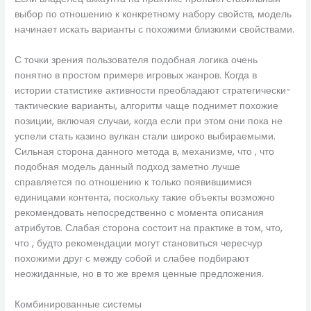
выбор по отношению к конкретному набору свойств, модель
начинает искать варианты с похожими близкими свойствами.
С точки зрения пользователя подобная логика очень
понятно в простом примере игровых жанров. Когда в
истории статистике активности преобладают стратегически-
тактические варианты, алгоритм чаще поднимет похожие
позиции, включая случаи, когда если при этом они пока не
успели стать казино вулкан стали широко выбираемыми.
Сильная сторона данного метода в, механизме, что , что
подобная модель данный подход заметно лучше
справляется по отношению к только появившимися
единицами контента, поскольку такие объекты возможно
рекомендовать непосредственно с момента описания
атрибутов. Слабая сторона состоит на практике в том, что,
что , будто рекомендации могут становиться чересчур
похожими друг с между собой и слабее подбирают
неожиданные, но в то же время ценные предложения.
Комбинированные системы