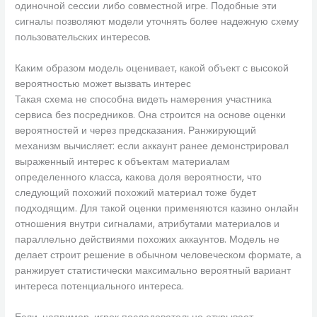
одиночной сессии либо совместной игре. Подобные эти
сигналы позволяют модели уточнять более надежную схему
пользовательских интересов.
Каким образом модель оценивает, какой объект с высокой
вероятностью может вызвать интерес
Такая схема не способна видеть намерения участника
сервиса без посредников. Она строится на основе оценки
вероятностей и через предсказания. Ранжирующий
механизм вычисляет: если аккаунт ранее демонстрировал
выраженный интерес к объектам материалам
определенного класса, какова доля вероятности, что
следующий похожий похожий материал тоже будет
подходящим. Для такой оценки применяются казино онлайн
отношения внутри сигналами, атрибутами материалов и
параллельно действиями похожих аккаунтов. Модель не
делает строит решение в обычном человеческом формате, а
ранжирует статистически максимально вероятный вариант
интереса потенциального интереса.