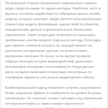
На реальной стороне применения современные сервисы
редко сводятся каким-то одним методом. Наиболее часто в
крупных системах задействуются гибридные казино онлайн
модели, которые помогают сводят вместе пользовательскую
совместную модель фильтрации, оценку свойств объектов,
поведенческие данные и дополнительные бизнесовые
ограничения. Такая логика дает возможность уменьшать
проблемные участки каждого отдельного метода. Если вдруг
для свежего элемента каталога на текущий момент не
накопилось исторических данных, получается взять
внутренние признаки. В случае, если внутри профиля
собрана большая история взаимодействий, допустимо
использовать алгоритмы сопоставимости. Когда данных
мало, на время включаются массовые популярные по
платформе варианты или ручные редакторские наборы.
Комбинированный подход позволяет получить существенно
более надежный эффект, в особенности на уровне больших
платформах. Он помогает точнее считывать под обновления
паттернов интереса а также снижает вероятность