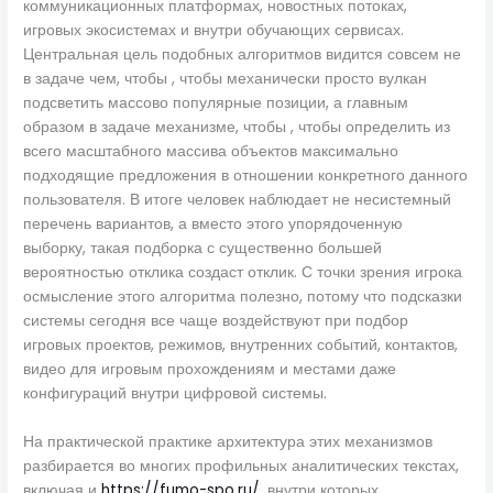
коммуникационных платформах, новостных потоках,
игровых экосистемах и внутри обучающих сервисах.
Центральная цель подобных алгоритмов видится совсем не
в задаче чем, чтобы , чтобы механически просто вулкан
подсветить массово популярные позиции, а главным
образом в задаче механизме, чтобы , чтобы определить из
всего масштабного массива объектов максимально
подходящие предложения в отношении конкретного данного
пользователя. В итоге человек наблюдает не несистемный
перечень вариантов, а вместо этого упорядоченную
выборку, такая подборка с существенно большей
вероятностью отклика создаст отклик. С точки зрения игрока
осмысление этого алгоритма полезно, потому что подсказки
системы сегодня все чаще воздействуют при подбор
игровых проектов, режимов, внутренних событий, контактов,
видео для игровым прохождениям и местами даже
конфигураций внутри цифровой системы.
На практической практике архитектура этих механизмов
разбирается во многих профильных аналитических текстах,
включая и
https://fumo-spo.ru/
, внутри которых