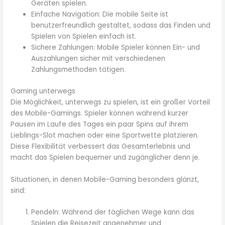
Geräten spielen.
Einfache Navigation: Die mobile Seite ist
benutzerfreundlich gestaltet, sodass das Finden und
Spielen von Spielen einfach ist.
Sichere Zahlungen: Mobile Spieler können Ein- und
Auszahlungen sicher mit verschiedenen
Zahlungsmethoden tätigen.
Gaming unterwegs
Die Möglichkeit, unterwegs zu spielen, ist ein großer Vorteil
des Mobile-Gamings. Spieler können während kurzer
Pausen im Laufe des Tages ein paar Spins auf ihrem
Lieblings-Slot machen oder eine Sportwette platzieren.
Diese Flexibilität verbessert das Gesamterlebnis und
macht das Spielen bequemer und zugänglicher denn je.
Situationen, in denen Mobile-Gaming besonders glänzt,
sind:
Pendeln: Während der täglichen Wege kann das
Spielen die Reisezeit angenehmer und