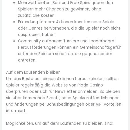
Mehrwert bieten: Boni und Free Spins geben den
Spielern mehr Chancen zu gewinnen, ohne
zusätzliche Kosten.
Erkundung fördern: Aktionen könnten neue Spiele
oder Genres hervorheben, die die Spieler noch nicht
ausprobiert haben.
Community aufbauen: Turniere und Leaderboard-
Herausforderungen können ein Gemeinschaftsgefühl
unter den Spielern schaffen, die gegeneinander
antreten.
Auf dem Laufenden bleiben
Um das Beste aus diesen Aktionen herauszuholen, sollten
Spieler regelmäßig die Website von Platin Casino
überprüfen oder sich für Newsletter anmelden. So bleiben
sie über kommende Events, neue Spielveröffentlichungen
und Änderungen bei Bonusbedingungen oder VIP-Vorteilen
informiert.
Möglichkeiten, um auf dem Laufenden zu bleiben, sind: