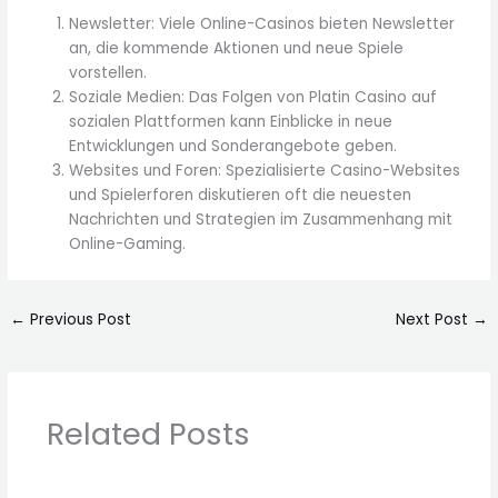
Newsletter: Viele Online-Casinos bieten Newsletter
an, die kommende Aktionen und neue Spiele
vorstellen.
Soziale Medien: Das Folgen von Platin Casino auf
sozialen Plattformen kann Einblicke in neue
Entwicklungen und Sonderangebote geben.
Websites und Foren: Spezialisierte Casino-Websites
und Spielerforen diskutieren oft die neuesten
Nachrichten und Strategien im Zusammenhang mit
Online-Gaming.
←
Previous Post
Next Post
→
Related Posts