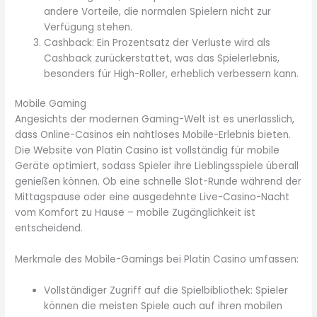
andere Vorteile, die normalen Spielern nicht zur
Verfügung stehen.
Cashback: Ein Prozentsatz der Verluste wird als
Cashback zurückerstattet, was das Spielerlebnis,
besonders für High-Roller, erheblich verbessern kann.
Mobile Gaming
Angesichts der modernen Gaming-Welt ist es unerlässlich,
dass Online-Casinos ein nahtloses Mobile-Erlebnis bieten.
Die Website von Platin Casino ist vollständig für mobile
Geräte optimiert, sodass Spieler ihre Lieblingsspiele überall
genießen können. Ob eine schnelle Slot-Runde während der
Mittagspause oder eine ausgedehnte Live-Casino-Nacht
vom Komfort zu Hause – mobile Zugänglichkeit ist
entscheidend.
Merkmale des Mobile-Gamings bei Platin Casino umfassen:
Vollständiger Zugriff auf die Spielbibliothek: Spieler
können die meisten Spiele auch auf ihren mobilen