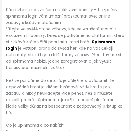
Připravte se na vzrušení a exkluzivní bonusy – bezpečný
spinmama login vám umožní prozkoumat svět online
zábavy s každým otočením.
Vítejte ve světě online zábavy, kde se vzrušení snoubí s
exkluzivními bonusy. Dnes se podíváme na platformu, která
si získává stále větší popularitu mezi hráči.
Spinmama
login
je vstupní brána do světa her, kde na vás čekají
automaty, stolní hry a další formy zábavy. Představíme si,
co spinmama nabízí, jak se zaregistrovat a jak využít
bonusy pro maximální zážitek.
Než se ponoříme do detailů, je důležité si uvědomit, že
odpovědné hraní je klíčem k zábavě. Vždy hrajte pro
zábavu a nikdy nevkládejte více peněz, než si můžete
dovolit prohrát. Spinmama, jakožto moderní platforma,
klade velký důraz na bezpečnost a zodpovědný přístup ke
hře.
Co je Spinmama a co nabízí?