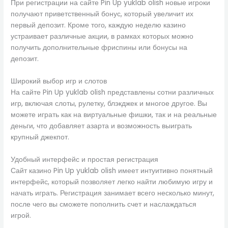
При регистрации на сайте Pin Up yuklab olish новые игроки
получают приветственный бонус, который увеличит их
первый депозит. Кроме того, каждую неделю казино
устраивает различные акции, в рамках которых можно
получить дополнительные фриспины или бонусы на
депозит.
Широкий выбор игр и слотов
На сайте Pin Up yuklab olish представлены сотни различных
игр, включая слоты, рулетку, блэкджек и многое другое. Вы
можете играть как на виртуальные фишки, так и на реальные
деньги, что добавляет азарта и возможность выиграть
крупный джекпот.
Удобный интерфейс и простая регистрация
Сайт казино Pin Up yuklab olish имеет интуитивно понятный
интерфейс, который позволяет легко найти любимую игру и
начать играть. Регистрация занимает всего несколько минут,
после чего вы сможете пополнить счет и наслаждаться
игрой.