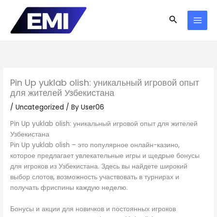
Skip
to
Search
content
Pin Up yuklab olish: уникальный игровой опыт
для жителей Узбекистана
/
Uncategorized
/ By
User06
Pin Up yuklab olish: уникальный игровой опыт для жителей
Узбекистана
Pin Up yuklab olish – это популярное онлайн-казино,
которое предлагает увлекательные игры и щедрые бонусы
для игроков из Узбекистана. Здесь вы найдете широкий
выбор слотов, возможность участвовать в турнирах и
получать фриспины каждую неделю.
Бонусы и акции для новичков и постоянных игроков