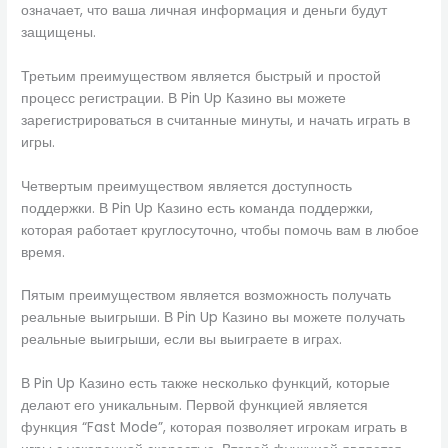
означает, что ваша личная информация и деньги будут
защищены.
Третьим преимуществом является быстрый и простой
процесс регистрации. В Pin Up Казино вы можете
зарегистрироваться в считанные минуты, и начать играть в
игры.
Четвертым преимуществом является доступность
поддержки. В Pin Up Казино есть команда поддержки,
которая работает круглосуточно, чтобы помочь вам в любое
время.
Пятым преимуществом является возможность получать
реальные выигрыши. В Pin Up Казино вы можете получать
реальные выигрыши, если вы выиграете в играх.
В Pin Up Казино есть также несколько функций, которые
делают его уникальным. Первой функцией является
функция “Fast Mode”, которая позволяет игрокам играть в