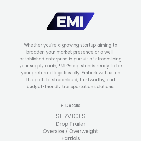
Whether you're a growing startup aiming to
broaden your market presence or a well-
established enterprise in pursuit of streamlining
your supply chain, EMI Group stands ready to be
your preferred logistics ally. Embark with us on
the path to streamlined, trustworthy, and
budget-friendly transportation solutions.
Details
SERVICES
Drop Trailer
Oversize / Overweight
Partials