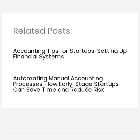
Related Posts
Accounting Tips for Startups: Setting Up
Financial Systems
Automating Manual Accounting
Processes: How Early-Stage Startups
Can Save Time and Reduce Risk