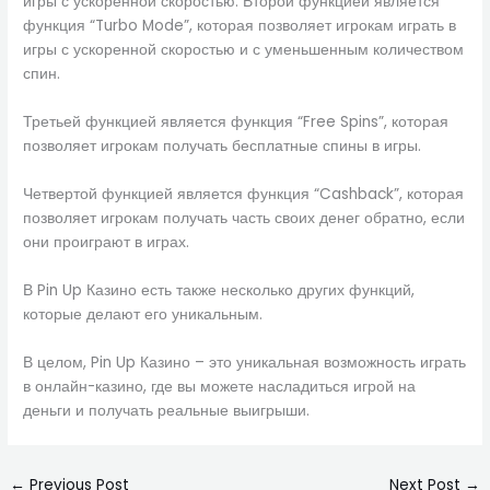
игры с ускоренной скоростью. Второй функцией является
функция “Turbo Mode”, которая позволяет игрокам играть в
игры с ускоренной скоростью и с уменьшенным количеством
спин.
Третьей функцией является функция “Free Spins”, которая
позволяет игрокам получать бесплатные спины в игры.
Четвертой функцией является функция “Cashback”, которая
позволяет игрокам получать часть своих денег обратно, если
они проиграют в играх.
В Pin Up Казино есть также несколько других функций,
которые делают его уникальным.
В целом, Pin Up Казино – это уникальная возможность играть
в онлайн-казино, где вы можете насладиться игрой на
деньги и получать реальные выигрыши.
←
Previous Post
Next Post
→