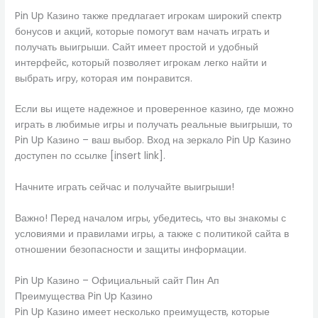
Pin Up Казино также предлагает игрокам широкий спектр
бонусов и акций, которые помогут вам начать играть и
получать выигрыши. Сайт имеет простой и удобный
интерфейс, который позволяет игрокам легко найти и
выбрать игру, которая им понравится.
Если вы ищете надежное и проверенное казино, где можно
играть в любимые игры и получать реальные выигрыши, то
Pin Up Казино – ваш выбор. Вход на зеркало Pin Up Казино
доступен по ссылке [insert link].
Начните играть сейчас и получайте выигрыши!
Важно! Перед началом игры, убедитесь, что вы знакомы с
условиями и правилами игры, а также с политикой сайта в
отношении безопасности и защиты информации.
Pin Up Казино – Официальный сайт Пин Ап
Преимущества Pin Up Казино
Pin Up Казино имеет несколько преимуществ, которые