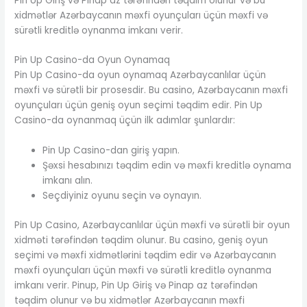
Pin Up Giriş və Pinap az tərəfindən təqdim olunur və bu
xidmətlər Azərbaycanın məxfi oyunçuları üçün məxfi və
sürətli kreditlə oynanma imkanı verir.
Pin Up Casino-da Oyun Oynamaq
Pin Up Casino-da oyun oynamaq Azərbaycanlılar üçün
məxfi və sürətli bir prosesdir. Bu casino, Azərbaycanın məxfi
oyunçuları üçün geniş oyun seçimi təqdim edir. Pin Up
Casino-da oynanmaq üçün ilk adımlar şunlardır:
Pin Up Casino-dan giriş yapın.
Şəxsi hesabınızı təqdim edin və məxfi kreditlə oynama
imkanı alın.
Seçdiyiniz oyunu seçin və oynayın.
Pin Up Casino, Azərbaycanlılar üçün məxfi və sürətli bir oyun
xidməti tərəfindən təqdim olunur. Bu casino, geniş oyun
seçimi və məxfi xidmətlərini təqdim edir və Azərbaycanın
məxfi oyunçuları üçün məxfi və sürətli kreditlə oynanma
imkanı verir. Pinup, Pin Up Giriş və Pinap az tərəfindən
təqdim olunur və bu xidmətlər Azərbaycanın məxfi