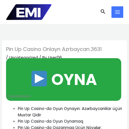
Skip
to
Search
content
Pin Up Casino Onlayn Azrbaycan.3631
/
Uncategorized
/ By
User06
Pin Up Casino Onlayn Azərbaycan
OYNA
Содержимое
Pin Up Casino-da Oyun Oynayın: Azərbaycanlılar üçün
Muxtar Qidir
Pin Up Casino-da Oyun Oynamaq
Pin Up Casino-da Qazanmaq Üçün Növələr: