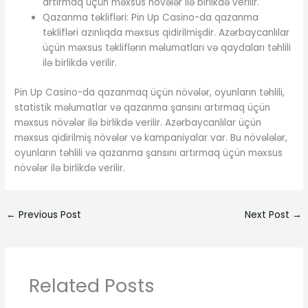
artırmaq üçün məxsus növələr ilə birlikdə verilir.
Qazanma təklifləri: Pin Up Casino-da qazanma
təklifləri azınlıqda məxsus qidirilmişdir. Azərbaycanlılar
üçün məxsus təkliflərın məlumatları və qaydaları təhlili
ilə birlikdə verilir.
Pin Up Casino-da qazanmaq üçün növələr, oyunların təhlili,
statistik məlumatlar və qazanma şansını artırmaq üçün
məxsus növələr ilə birlikdə verilir. Azərbaycanlılar üçün
məxsus qidirilmiş növələr və kampaniyalar var. Bu növələlər,
oyunların təhlili və qazanma şansını artırmaq üçün məxsus
növələr ilə birlikdə verilir.
←
Previous Post
Next Post
→
Related Posts