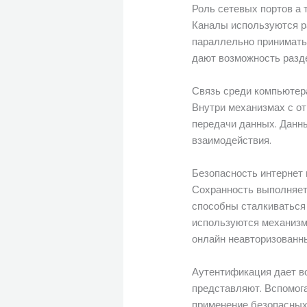
Роль сетевых портов а
Каналы используются ра
параллельно принимать 
дают возможность разд
Связь среди компьютера
Внутри механизмах с о
передачи данных. Данны
взаимодействия.
Безопасность интернет
Сохранность выполняе
способны сталкиваться 
используются механизм
онлайн неавторизованн
Аутентификация дает во
представляют. Вспомог
применение безопасных