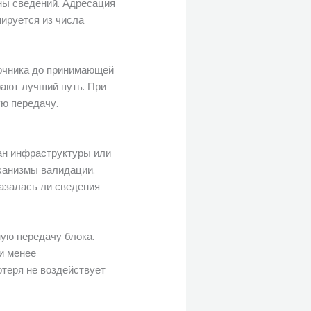
ны сведений. Адресация
мируется из числа
точника до принимающей
ают лучший путь. При
ю передачу.
ан инфраструктуры или
ханизмы валидации.
азалась ли сведения
ую передачу блока.
и менее
теря не воздействует