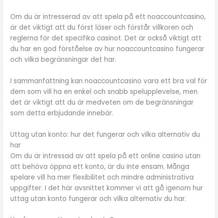
Om du är intresserad av att spela på ett noaccountcasino,
är det viktigt att du först läser och förstår villkoren och
reglerna för det specifika casinot. Det är också viktigt att
du har en god förståelse av hur noaccountcasino fungerar
och vilka begränsningar det har.
I sammanfattning kan noaccountcasino vara ett bra val för
dem som vill ha en enkel och snabb spelupplevelse, men
det är viktigt att du är medveten om de begränsningar
som detta erbjudande innebär.
Uttag utan konto: hur det fungerar och vilka alternativ du
har
Om du är intressad av att spela på ett online casino utan
att behöva öppna ett konto, är du inte ensam. Många
spelare vill ha mer flexibilitet och mindre administrativa
uppgifter. I det här avsnittet kommer vi att gå igenom hur
uttag utan konto fungerar och vilka alternativ du har.