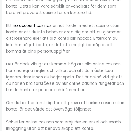
konto. Detta kan vara särskilt användbart för dem som
bara vill prova ett casino för en kortare tid.
Ett
no account casinos
annat fördel med ett casino utan
konto är att du inte behöver oroa dig om att du glömmer
ditt lösenord eller att ditt konto blir hackat. Eftersom du
inte har något konto, är det inte möjligt för någon att
komma åt dina personuppgifter.
Det är dock viktigt att komma ihåg att alla online casinon
har sina egna regler och villkor, och att du måste läsa
igenom dem innan du börjar spela. Det är också viktigt att
du har en bra förståelse av hur online casinon fungerar och
hur de hanterar pengar och information.
Om du har bestämt dig för att prova ett online casino utan
konto, är det värde att överväga följande:
Sök efter online casinon som erbjuder en enkel och snabb
inloggning utan att behöva skapa ett konto.