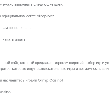
ам нужно выполнить следующие шаги:
на официальном сайте olimp.bet.
я вам понравилась.
ы начать играть.
ьный сайт, который предлагает игрокам широкий выбор игр и ус
гроков, которые ищут развлекательные игры и возможность выиг
 и насладитесь играми Olimp Casino!
Casino