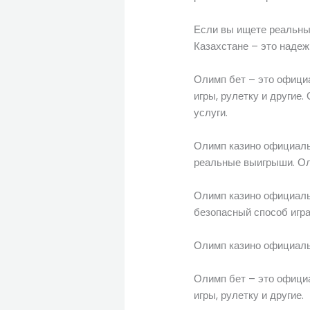
Если вы ищете реальны
Казахстане – это надеж
Олимп бет – это официа
игры, рулетку и другие.
услуги.
Олимп казино официальн
реальные выигрыши. Оли
Олимп казино официаль
безопасный способ игра
Олимп казино официальн
Олимп бет – это официа
игры, рулетку и другие.