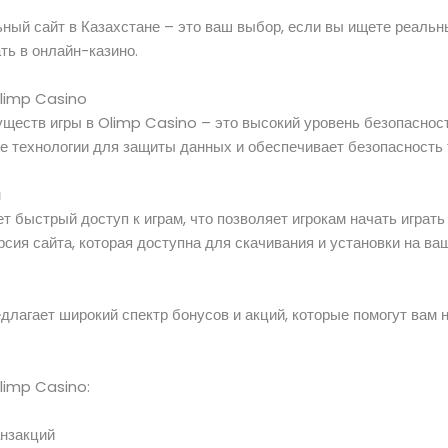
ный сайт в Казахстане – это ваш выбор, если вы ищете реаль
ть в онлайн-казино.
limp Casino
уществ игры в Olimp Casino – это высокий уровень безопаснос
е технологии для защиты данных и обеспечивает безопасность 
м
т быстрый доступ к играм, что позволяет игрокам начать играт
рсия сайта, которая доступна для скачивания и установки на в
длагает широкий спектр бонусов и акций, которые помогут вам н
limp Casino:
анзакций