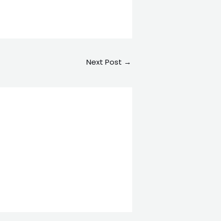
Next Post
→