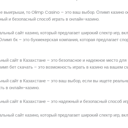
е выигрыши, то Olimp Casino – это ваш выбор. Олимп казино 
ный и безопасный способ играть в онлайн-казино.
льный сайт казино, который предлагает широкий спектр игр, вк
 Олимп бк – это букмекерская компания, которая предлагает спо
ый сайт в Казахстане – это безопасное и надежное место для 
мп бет скачать – это возможность играть в казино на вашем с
ный сайт в Казахстане – это ваш выбор, если вы ищете реаль
ть в онлайн-казино.
ый сайт в Казахстане – это надежный и безопасный способ игр
льный сайт казино, который предлагает широкий спектр игр, вк