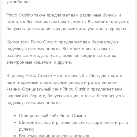
устройствах.
Pinco Casino также предлагает вам различные бонусы и
акции, чтобы помочь вам начать играть. Вы можете получать
бонусы за регистрацию, за депозит и за участие в турнирах.
Кроме того, Pinco Casino предлагает вам безопасную и
надежную систему оплаты. Вы можете использовать
различные методы оплаты, включая кредитные карты,
электронные кошельки и другие.
В целом, Pinco Casino – это отличный выбор для тех, кто
ищет надежный и безопасный способ играть в онлайн-
казино. Официальный сайт Pinco Casino предлагает вам
широкий выбор игр, бонусы и акции, а также безопасную и
надежную систему оплаты.
Официальный сайт Pinco Casino
Широкий выбор игр, включая слоты, карточные игры и
рулетку
Бонусы и акции для новых игроков