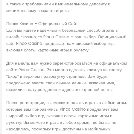
а также с требованиями к минимальному депозиту и
минимальному возрасте игрока.
Пинко Казино – Официальный Сайт
Если вы ищете надежный и безопасный способ играть в
онлайн-казино, то Pinco Casino – ваш выбор. Официальный
сайт Pinco Casino предлагает вам широкий выбор игр,
включая слоты, карточные игры и рулетку.
Для начала, вам нужно зарегистрироваться на официальном
сайте Pinco Casino. Это можно сделать, кликнув на кнопку
“Вход” в верхнем правом углу страницы. Вам будет
предложено ввести свои личные данные, включая имя,
фамилию, дату рождения и адрес электронной почты.
После регистрации, вы сможете начать играть в любые игры,
которые вам понравились. Pinco Casino предлагает вам
широкий выбор игр, включая слоты, карточные игры и
рулетку. Вы можете играть в любое время, где бы вы не
находились, поскольку игры доступны на мобильных