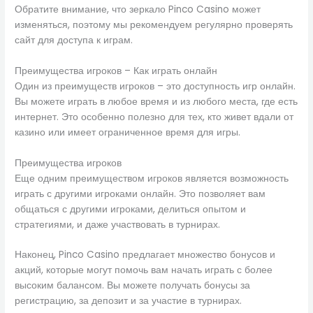
Обратите внимание, что зеркало Pinco Casino может
изменяться, поэтому мы рекомендуем регулярно проверять
сайт для доступа к играм.
Преимущества игроков – Как играть онлайн
Один из преимуществ игроков – это доступность игр онлайн.
Вы можете играть в любое время и из любого места, где есть
интернет. Это особенно полезно для тех, кто живет вдали от
казино или имеет ограниченное время для игры.
Преимущества игроков
Еще одним преимуществом игроков является возможность
играть с другими игроками онлайн. Это позволяет вам
общаться с другими игроками, делиться опытом и
стратегиями, и даже участвовать в турнирах.
Наконец, Pinco Casino предлагает множество бонусов и
акций, которые могут помочь вам начать играть с более
высоким балансом. Вы можете получать бонусы за
регистрацию, за депозит и за участие в турнирах.