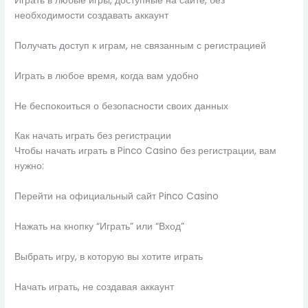
Играть в любые игры, доступные на сайте, без
необходимости создавать аккаунт
Получать доступ к играм, не связанным с регистрацией
Играть в любое время, когда вам удобно
Не беспокоиться о безопасности своих данных
Как начать играть без регистрации
Чтобы начать играть в Pinco Casino без регистрации, вам
нужно:
Перейти на официальный сайт Pinco Casino
Нажать на кнопку “Играть” или “Вход”
Выбрать игру, в которую вы хотите играть
Начать играть, не создавая аккаунт