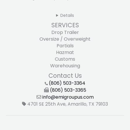
Details
SERVICES
Drop Trailer
Oversize / Overweight
Partials
Hazmat
Customs
Warehousing
Contact Us
(806) 503-3364
(806) 503-3365
info@emigroupus.com
4701 SE 25th Ave, Amarillo, TX 79103