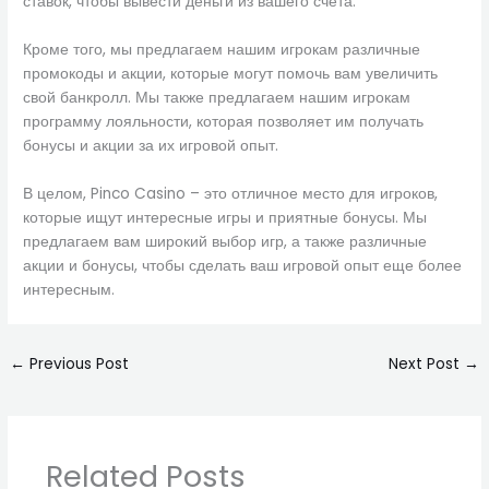
ставок, чтобы вывести деньги из вашего счета.
Кроме того, мы предлагаем нашим игрокам различные
промокоды и акции, которые могут помочь вам увеличить
свой банкролл. Мы также предлагаем нашим игрокам
программу лояльности, которая позволяет им получать
бонусы и акции за их игровой опыт.
В целом, Pinco Casino – это отличное место для игроков,
которые ищут интересные игры и приятные бонусы. Мы
предлагаем вам широкий выбор игр, а также различные
акции и бонусы, чтобы сделать ваш игровой опыт еще более
интересным.
←
Previous Post
Next Post
→
Related Posts