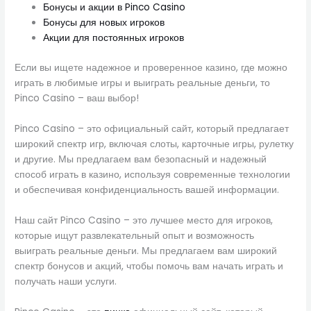
Бонусы и акции в Pinco Casino
Бонусы для новых игроков
Акции для постоянных игроков
Если вы ищете надежное и проверенное казино, где можно
играть в любимые игры и выиграть реальные деньги, то
Pinco Casino – ваш выбор!
Pinco Casino – это официальный сайт, который предлагает
широкий спектр игр, включая слоты, карточные игры, рулетку
и другие. Мы предлагаем вам безопасный и надежный
способ играть в казино, используя современные технологии
и обеспечивая конфиденциальность вашей информации.
Наш сайт Pinco Casino – это лучшее место для игроков,
которые ищут развлекательный опыт и возможность
выиграть реальные деньги. Мы предлагаем вам широкий
спектр бонусов и акций, чтобы помочь вам начать играть и
получать наши услуги.