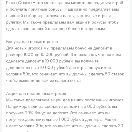
Pinco Casino – это место, где вы можете насладиться игрой
и получать приятные бонусы. Наш казино предлагает вам
широкий выбор игр, включая слоты, карточные игры и
рулетку. Мы также предлагаем вам акции и бонусы, чтобы
сделать ваш игровой опыт еще более интересным.
Бонусы для новых игроков
Для новых игроков мы предлагаем бонус на депозит в
размере 100% до 10 000 рублей. Это означает, что если вы
сделаете депозит в 10 000 рублей, вы получите
дополнительные 10 000 рублей для игры. Бонус имеет
условие 50x, что означает, что вы должны сделать 50 ставок,
чтобы вывести деньги из вашего счета.
Акции для постоянных игроков
Мы также предлагаем акции для наших постоянных игроков.
Например, если вы сделаете депозит в 5 000 рублей, вы
получите 20% бонус на депозит. Это означает, что вы
получите дополнительные 1 000 рублей для игры. Акция
имеет условие 30x, что означает, что вы должны сделать 30