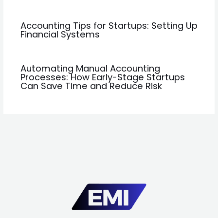
Accounting Tips for Startups: Setting Up
Financial Systems
Automating Manual Accounting
Processes: How Early-Stage Startups
Can Save Time and Reduce Risk