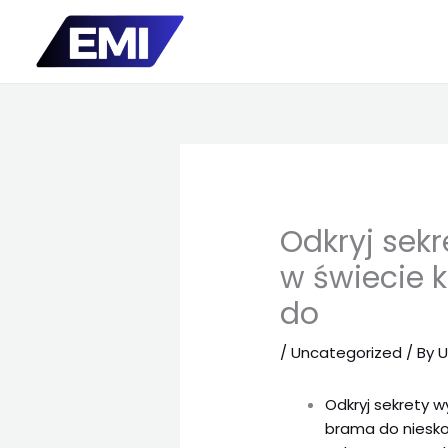
Skip
to
content
Odkryj sek
w świecie 
do
/
Uncategorized
/ By
U
Odkryj sekrety 
brama do niesko