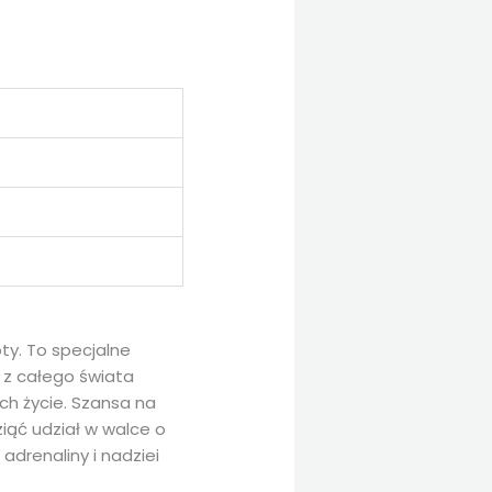
ty. To specjalne
 z całego świata
ch życie. Szansa na
iąć udział w walce o
adrenaliny i nadziei