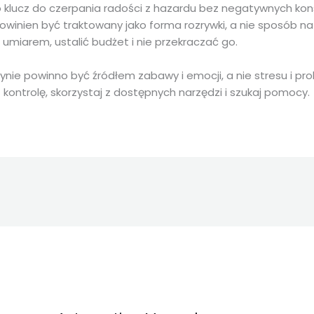
 klucz do czerpania radości z hazardu bez negatywnych kon
winien być traktowany jako forma rozrywki, a nie sposób na 
 umiarem, ustalić budżet i nie przekraczać go.
ynie powinno być źródłem zabawy i emocji, a nie stresu i p
sz kontrolę, skorzystaj z dostępnych narzędzi i szukaj pomocy.