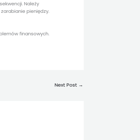
sekwencji. Należy
zarabianie pieniędzy.
roblemów finansowych.
Next Post
→