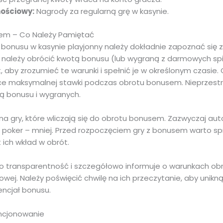
ościowy:
Nagrody za regularną grę w kasynie.
em – Co Należy Pamiętać
 bonusu w kasynie playjonny należy dokładnie zapoznać się 
razy należy obrócić kwotą bonusu (lub wygraną z darmowych s
 aby zrozumieć te warunki i spełnić je w określonym czasie. 
ce maksymalnej stawki podczas obrotu bonusem. Nieprzest
ą bonusu i wygranych.
na gry, które wliczają się do obrotu bonusem. Zazwyczaj a
i poker – mniej. Przed rozpoczęciem gry z bonusem warto spr
t ich wkład w obrót.
 o transparentność i szczegółowo informuje o warunkach o
towej. Należy poświęcić chwilę na ich przeczytanie, aby unik
encjał bonusu.
encjonowanie