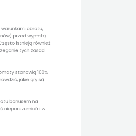
z warunkami obrotu,
pinów) przed wypłatą
Często istnieją również
rzeganie tych zasad
utomaty stanowią 100%
awdzić, jakie gry są
brotu bonusem na
nąć nieporozumień i w