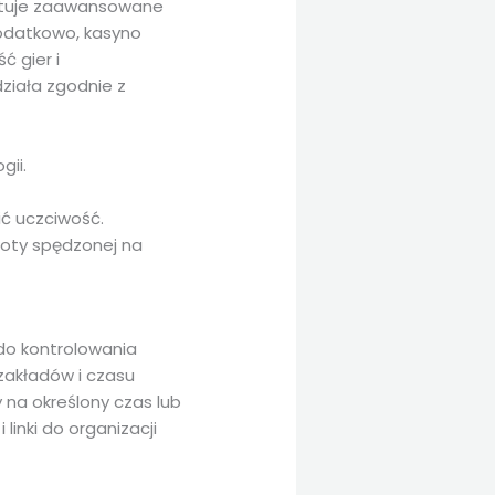
ystuje zaawansowane
Dodatkowo, kasyno
 gier i
ziała zgodnie z
ii.
ić uczciwość.
woty spędzonej na
do kontrolowania
zakładów i czasu
na określony czas lub
inki do organizacji