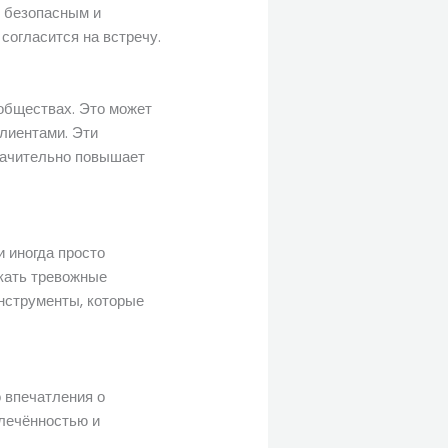
я безопасным и
согласится на встречу.
обществах. Это может
клиентами. Эти
значительно повышает
 иногда просто
икать тревожные
нструменты, которые
 впечатления о
лечённостью и