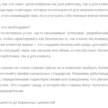
, как это знает целесообразно как для работниц, так и для клие
подходах и методах, которые используются для анализа клиенто
 этого взаимодействия, но и улучшить собственные впечатления
у это необходимо?
ти интимных услуг, часто называемые “шлюхами”, разрабатыв
, чтобы гарантировать как безопасность, так и качество взаимо
енки клиентов важны – это создание безопасной среды для рабо
 ситуаций, таких как насилие или обман, и способствует боле
 работника, так и для клиента.
оценки не только снижает риски, но и позволяет выбрать боле
почтений и профессиональных стандартов. Например, работающи
 с определёнными характеристиками или поведением, что увели
пех. Это создает среду, в которой обе стороны могут получить т
 защищёнными.
ешности до моральных ценностей