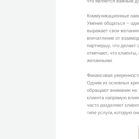
что является важным д
Коммуникационные нав
Умение общаться – один
выражает свои желания 
впечатление от взаимо
партнершу, что делает 
отмечают, что клиенты,
желанными.
Финансовая уверенность
Одним из основных кри
обращают внимание на т
клиента напрямую влияе
часто разделяют клиент
типе услуги, которую он