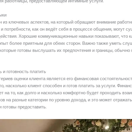
ля работницы, предоставляющей интимные услуги.
ыки
 из ключевых аспектов, на который обращают внимание работн
и потребности, как он ведёт себя в процессе общения, могут с
действия. Хорошие коммуникационные навыки показывают, что к
опыт более приятным для обеих сторон. Важно также уметь слу
 которые готовы выслушать их предпочтения и границы, обычно
 и готовность платить
териев оценки клиента является его финансовая состоятельнос
о, насколько клиент способен и готов платить за услуги. Финан
т на то, как долго и насколько комфортно будет проходить вза
ов на разные категории по уровню дохода, и это может отражать
и готовы предоставить.