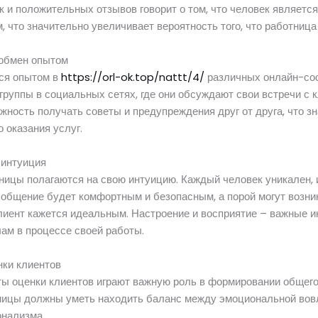
 и положительных отзывов говорит о том, что человек являетс
 что значительно увеличивает вероятность того, что работница 
 обмен опытом
ся опытом в
https://orl-ok.top/nattt/4/
различных онлайн-со
 группы в социальных сетях, где они обсуждают свои встречи с 
ность получать советы и предупреждения друг от друга, что 
 оказания услуг.
 интуиция
ницы полагаются на свою интуицию. Каждый человек уникален, и
о общение будет комфортным и безопасным, а порой могут возн
лиент кажется идеальным. Настроение и восприятие – важные и
ам в процессе своей работы.
нки клиентов
ты оценки клиентов играют важную роль в формировании общего
ницы должны уметь находить баланс между эмоциональной вов
нализма.