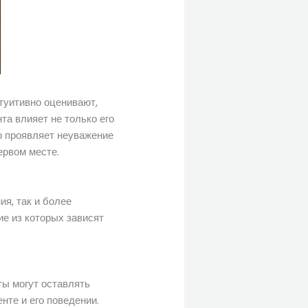
туитивно оценивают,
та влияет не только его
то проявляет неуважение
ервом месте.
я, так и более
е из которых зависят
ты могут оставлять
нте и его поведении.