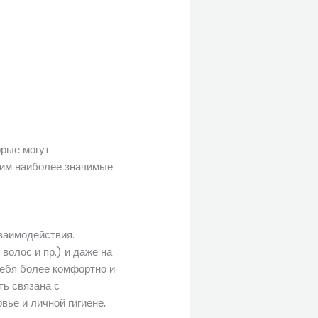
орые могут
рим наиболее значимые
заимодействия.
олос и пр.) и даже на
 себя более комфортно и
ть связана с
вье и личной гигиене,