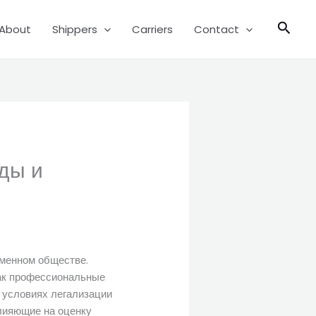
Sear
About
Shippers
Carriers
Contact
ды и
еменном обществе.
как профессиональные
 условиях легализации
влияющие на оценку