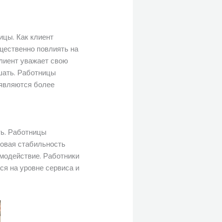
ицы. Как клиент
ущественно повлиять на
лиент уважает свою
шать. Работницы
 являются более
ть. Работницы
совая стабильность
имодействие. Работники
ся на уровне сервиса и