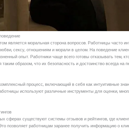
поведение
том является моральная сторона вопросов. Работницы часто ин
 любви, сексу, отношениям и морали в целом. На поведение клиен
жизненный опыт. Работники чаще всего готовы отказывать тем, к
я таким образом, что их безопасность и достоинство всегда на п
комплексный процесс, включающий в себя как интуитивные знани
аботницы используют различные инструменты для оценки, многи
тингов
ых сферах существуют системы отзывов и рейтингов, где клиен
Это позволяет работницам заранее получить информацию о клие