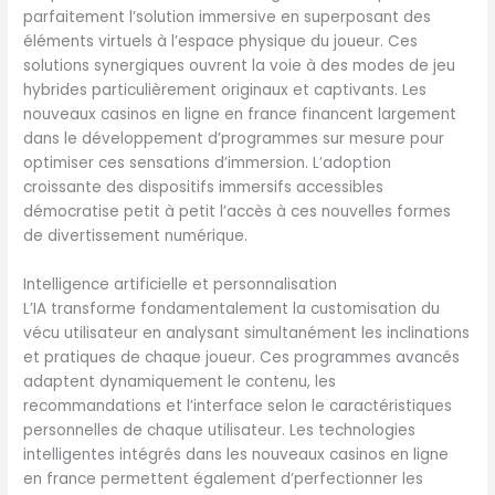
parfaitement l’solution immersive en superposant des
éléments virtuels à l’espace physique du joueur. Ces
solutions synergiques ouvrent la voie à des modes de jeu
hybrides particulièrement originaux et captivants. Les
nouveaux casinos en ligne en france financent largement
dans le développement d’programmes sur mesure pour
optimiser ces sensations d’immersion. L’adoption
croissante des dispositifs immersifs accessibles
démocratise petit à petit l’accès à ces nouvelles formes
de divertissement numérique.
Intelligence artificielle et personnalisation
L’IA transforme fondamentalement la customisation du
vécu utilisateur en analysant simultanément les inclinations
et pratiques de chaque joueur. Ces programmes avancés
adaptent dynamiquement le contenu, les
recommandations et l’interface selon le caractéristiques
personnelles de chaque utilisateur. Les technologies
intelligentes intégrés dans les nouveaux casinos en ligne
en france permettent également d’perfectionner les