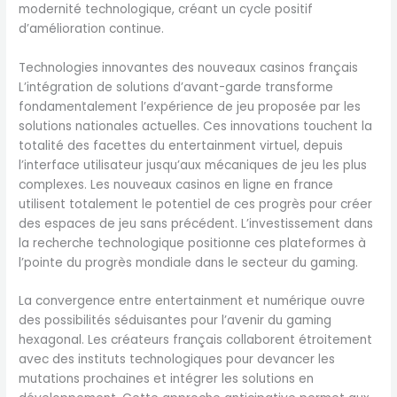
modernité technologique, créant un cycle positif
d’amélioration continue.
Technologies innovantes des nouveaux casinos français
L’intégration de solutions d’avant-garde transforme
fondamentalement l’expérience de jeu proposée par les
solutions nationales actuelles. Ces innovations touchent la
totalité des facettes du entertainment virtuel, depuis
l’interface utilisateur jusqu’aux mécaniques de jeu les plus
complexes. Les nouveaux casinos en ligne en france
utilisent totalement le potentiel de ces progrès pour créer
des espaces de jeu sans précédent. L’investissement dans
la recherche technologique positionne ces plateformes à
l’pointe du progrès mondiale dans le secteur du gaming.
La convergence entre entertainment et numérique ouvre
des possibilités séduisantes pour l’avenir du gaming
hexagonal. Les créateurs français collaborent étroitement
avec des instituts technologiques pour devancer les
mutations prochaines et intégrer les solutions en