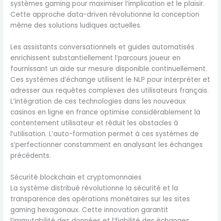
systèmes gaming pour maximiser l’implication et le plaisir.
Cette approche data-driven révolutionne la conception
même des solutions ludiques actuelles.
Les assistants conversationnels et guides automatisés
enrichissent substantiellement l’parcours joueur en
fournissant un aide sur mesure disponible continuellement.
Ces systèmes d’échange utilisent le NLP pour interpréter et
adresser aux requêtes complexes des utilisateurs français.
L’intégration de ces technologies dans les nouveaux
casinos en ligne en france optimise considérablement la
contentement utilisateur et réduit les obstacles à
l’utilisation. L’auto-formation permet à ces systèmes de
s’perfectionner constamment en analysant les échanges
précédents.
Sécurité blockchain et cryptomonnaies
La système distribué révolutionne la sécurité et la
transparence des opérations monétaires sur les sites
gaming hexagonaux. Cette innovation garantit
l’immutabilité des données et l’fiabilité des échanges,