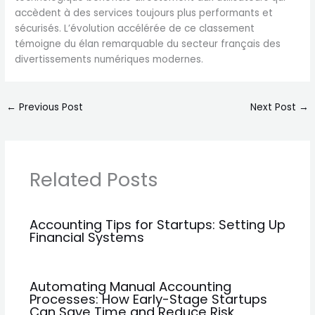
accèdent à des services toujours plus performants et
sécurisés. L’évolution accélérée de ce classement
témoigne du élan remarquable du secteur français des
divertissements numériques modernes.
←
Previous Post
Next Post
→
Related Posts
Accounting Tips for Startups: Setting Up
Financial Systems
Automating Manual Accounting
Processes: How Early-Stage Startups
Can Save Time and Reduce Risk