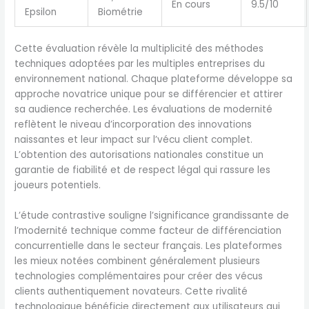
En cours
9.5/10
Epsilon
Biométrie
Cette évaluation révèle la multiplicité des méthodes
techniques adoptées par les multiples entreprises du
environnement national. Chaque plateforme développe sa
approche novatrice unique pour se différencier et attirer
sa audience recherchée. Les évaluations de modernité
reflètent le niveau d’incorporation des innovations
naissantes et leur impact sur l’vécu client complet.
L’obtention des autorisations nationales constitue un
garantie de fiabilité et de respect légal qui rassure les
joueurs potentiels.
L’étude contrastive souligne l’significance grandissante de
l’modernité technique comme facteur de différenciation
concurrentielle dans le secteur français. Les plateformes
les mieux notées combinent généralement plusieurs
technologies complémentaires pour créer des vécus
clients authentiquement novateurs. Cette rivalité
technologique bénéficie directement aux utilisateurs qui