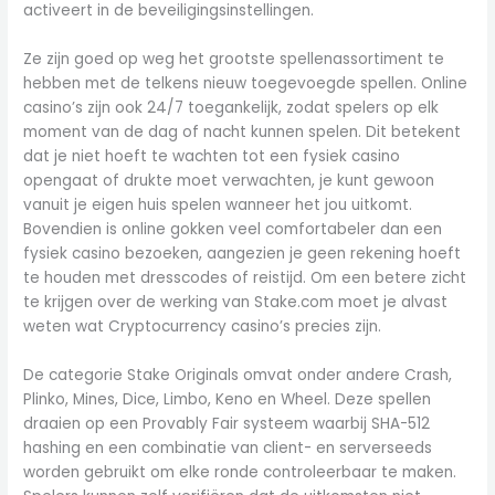
activeert in de beveiligingsinstellingen.
Ze zijn goed op weg het grootste spellenassortiment te
hebben met de telkens nieuw toegevoegde spellen. Online
casino’s zijn ook 24/7 toegankelijk, zodat spelers op elk
moment van de dag of nacht kunnen spelen. Dit betekent
dat je niet hoeft te wachten tot een fysiek casino
opengaat of drukte moet verwachten, je kunt gewoon
vanuit je eigen huis spelen wanneer het jou uitkomt.
Bovendien is online gokken veel comfortabeler dan een
fysiek casino bezoeken, aangezien je geen rekening hoeft
te houden met dresscodes of reistijd. Om een betere zicht
te krijgen over de werking van Stake.com moet je alvast
weten wat Cryptocurrency casino’s precies zijn.
De categorie Stake Originals omvat onder andere Crash,
Plinko, Mines, Dice, Limbo, Keno en Wheel. Deze spellen
draaien op een Provably Fair systeem waarbij SHA-512
hashing en een combinatie van client- en serverseeds
worden gebruikt om elke ronde controleerbaar te maken.