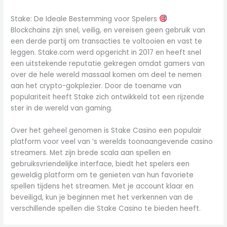
Stake: De Ideale Bestemming voor Spelers
Blockchains zijn snel, veilig, en vereisen geen gebruik van
een derde partij om transacties te voltooien en vast te
leggen. Stake.com werd opgericht in 2017 en heeft snel
een uitstekende reputatie gekregen omdat gamers van
over de hele wereld massaal komen om deel te nemen
aan het crypto-gokplezier. Door de toename van
populariteit heeft Stake zich ontwikkeld tot een rijzende
ster in de wereld van gaming.
Over het geheel genomen is Stake Casino een populair
platform voor veel van ‘s werelds toonaangevende casino
streamers. Met zijn brede scala aan spellen en
gebruiksvriendelijke interface, biedt het spelers een
geweldig platform om te genieten van hun favoriete
spellen tijdens het streamen. Met je account klaar en
beveiligd, kun je beginnen met het verkennen van de
verschillende spellen die Stake Casino te bieden heeft.