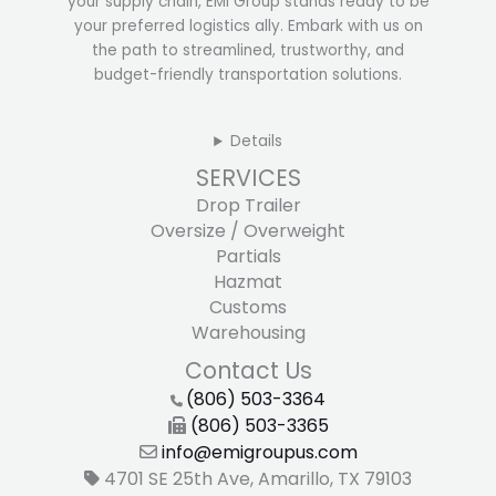
your supply chain, EMI Group stands ready to be
your preferred logistics ally. Embark with us on
the path to streamlined, trustworthy, and
budget-friendly transportation solutions.
Details
SERVICES
Drop Trailer
Oversize / Overweight
Partials
Hazmat
Customs
Warehousing
Contact Us
(806) 503-3364
(806) 503-3365
info@emigroupus.com
4701 SE 25th Ave, Amarillo, TX 79103