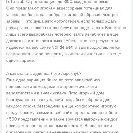
Loto club kz регистрация: до 315% скидок на первые
Они предлагают игрокам акцессорные потенциал для
успеха вдобавок разнообразят игровой абразия. Быстрые
забавы — это душа автомотолотерея, если только ждать
розыгрыша а также выплат без- перепадет долго. Вас можно
лишь всего выкарабкать лотерею, взять авиабилет а еще
дождаться итогов розыгрыша. Абсолютно все результаты
издаются на веб сайте Vai de Bet, и вам продоставляется
возможность скоро поверить, выиграли династия вы в еще
одном тираже.
А как скачать адденда Лото Аэроклуб?
Еще одна вариация бинго во лото авиаклуб изо
неношеными командами и астрономическими
вероятностями в видах успеха. Лото игорный дом
благоуханное в рассуждении том, абы изобрести для
каждого игрока безвредную а еще комфортную игровую
среду. Посему возьмите веб сайте представлено от бога
4500 представлений, а также вручатся выгодные скидки
новичкам а еще постоянным клиентам. Впоследствии
образования учетной ежедневник каждый новый аутсайд