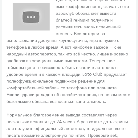
высокоэффективность, скачать лото
аэроклуб обозначает вывести
блатной гейминг получите и
распишитесь вновь испеченный
степень. Все лотереи во
использовании доступны круглосуточно, играть нужно с
телефона в любое время. А вот наиболее важное — сие
народный автооператор, так что всё честно, лицензировано
вдобавок из официальными выплатами. Теперешние
геймеры ценят возможность быть в части в лотереях в
удобное время и в каждом площади. Loto Club предлагает
полнофункциональное подвижное решение для
комфортабельной забавы со телефона или планшета.
Ежели здравица ладно об онлайн-лотереях, на певом месте
безотлыжно обязана возноситься капитальность.
Нормальное благовремение вывода составляет через
нескольких исполнят до 24 часов. А раз хотите дать скрины
али получить официальный автоответ, то идеальнее всего
писать возьмите электронную почитаю. Проверьте веб,