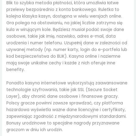
Blik to szybka metoda płatności, która umożliwia łatwe
przelewy bezpośrednio z konta bankowego. Ruletka to
kolejna klasyka kasyn, dostępna w wielu wersjach online.
Gra polega na obstawianiu, na jakiej liczbie zatrzyma się
kula w wirującym kole. Będziesz musiał podać swoje dane
osobowe, takie jak imię, nazwisko, adres e-mail, data
urodzenia i numer telefonu. Uzupełnij dane w zależności od
używanej metody (np. numer karty, login do e-portfela lub
kod bezpieczeństwa do BLIK). Kasyna online i naziemne
mają swoje unikalne cechy i każde z nich oferuje inne
benefity.
Ponadto kasyna internetowe wykorzystują zaawansowane
technologie szyfrowania, takie jak SSL (Secure Socket
Layer), aby chronić dane osobowe i finansowe graczy.
Polscy gracze powinni zawsze sprawdzać, czy platforma
hazardowa wyświetla ważne dane licencyjne i certyfikaty,
zapewniając zgodność z międzynarodowymi standardami.
Bonusy urodzinowe to specjalne nagrody przyznawane
graczom w dniu ich urodzin.