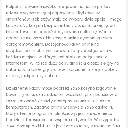
Helpdesk powinien szybko reagować na nasze prośby i
udzielać wyczerpującej odpowiedzi. Użytkownicy
smartfonów i tabletów mają do wyboru dwie opcje – mogą
korzystać z kasyna bezpośrednio z poziomu przeglądarki
internetowej lub pobrać dedykowaną aplikację. Warto
dodać, że nie wszystkie kasyna online dysponują takim
oprogramowaniem. Dostępność kasyn online na
urządzeniach mobilnych sprawia, że gry dostępne są w
każdym miejscu, w którym jest stabilne połączenie z
Internetem. W Polsce dużą popularnością cieszą się gry na
automaty, a także gry stołowe i karciane, takie jak poker,
ruletka, jackpot czy bakarat.
Dzięki temu każdy może poprzez YoYo kasyno logowanie
bawić się na luzaku z udziałem wszelkich gier i bonusów, a
także korzystać z reszty dostępnych funkcji tak jak na
komputerach. Zabawa online w serwisie YoYo casino PL,
który oferuje program lojalnościowy, jest zawsze nieco
bardziej interesująca, bo wspiera aktywność. W przypadku
Yoyo dostęp do klubu VIP jest bardzo łatwy z uwagi na fakt,