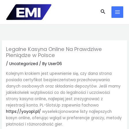
Skip
to
Search
content
Legalne Kasyna Online Na Prawdziwe
Pieniądze w Polsce
/
Uncategorized
/ By
User06
Kolejnym krokiem jest upewnienie się, czy dana strona
posiada certyfikat bezpieczeństwa przechowywania
danych osobowych oraz składania depozytów. Jeśli mamy
jakiekolwiek wątpliwości co do legalności i uczciwości
strony kasyna online, najlepiej jest zrezygnować z
rejestracji konta. PL-SlotsUp zapewnia fachowo
https://yoyopl.pl/
wyselekcjonowane listy najlepszych
kasyn online, oferując wgląd w preferencje graczy, metody
płatności i różnorodność gier.