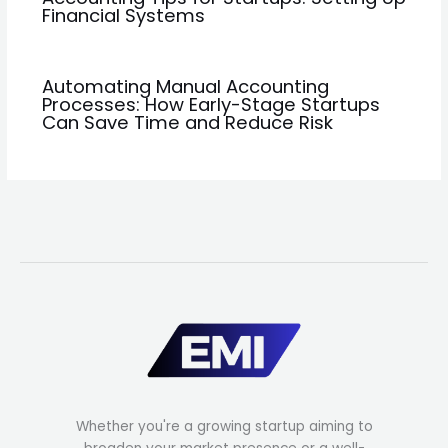
Financial Systems
Automating Manual Accounting
Processes: How Early-Stage Startups
Can Save Time and Reduce Risk
Whether you're a growing startup aiming to