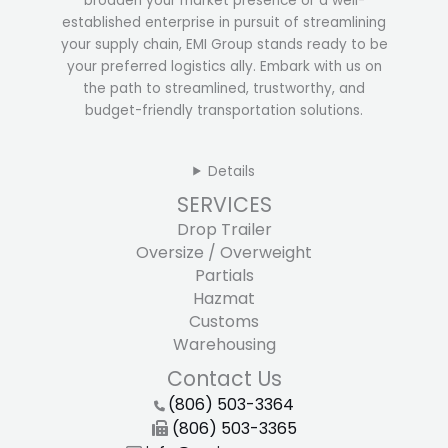
broaden your market presence or a well-
established enterprise in pursuit of streamlining
your supply chain, EMI Group stands ready to be
your preferred logistics ally. Embark with us on
the path to streamlined, trustworthy, and
budget-friendly transportation solutions.
Details
SERVICES
Drop Trailer
Oversize / Overweight
Partials
Hazmat
Customs
Warehousing
Contact Us
(806) 503-3364
(806) 503-3365