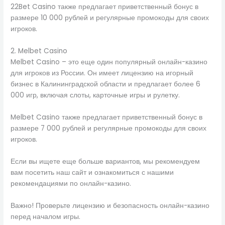
22Bet Casino также предлагает приветственный бонус в
размере 10 000 рублей и регулярные промокоды для своих
игроков.
2. Melbet Casino
Melbet Casino – это еще один популярный онлайн-казино
для игроков из России. Он имеет лицензию на игорный
бизнес в Калининградской области и предлагает более 6
000 игр, включая слоты, карточные игры и рулетку.
Melbet Casino также предлагает приветственный бонус в
размере 7 000 рублей и регулярные промокоды для своих
игроков.
Если вы ищете еще больше вариантов, мы рекомендуем
вам посетить наш сайт и ознакомиться с нашими
рекомендациями по онлайн-казино.
Важно! Проверьте лицензию и безопасность онлайн-казино
перед началом игры.