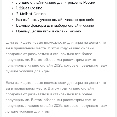
Лучшие онлайн-казино для игроков из России
1. 22Bet Casino
2. Melbet Casino
Как выбрать лучшее онлайн-казино для себя
Важные факторы для выбора онлайн-казино
Преимущества игры в онлайн-казино
Если вы ищете новые возможности для игры на деньги, то
вы в правильном месте. В этом году казино онлайн
продолжают развиваться и становиться все более
популярными. В этом обзоре мы рассмотрим самые
популярные казино онлайн 2025, которые предлагают вам
лучшие условия для игры.
Если вы ищете новые возможности для игры на деньги, то
вы в правильном месте. В этом году казино онлайн
продолжают развиваться и становиться все более
популярными. В этом обзоре мы рассмотрим самые
популярные казино онлайн 2025, которые предлагают вам
лучшие условия для игры.