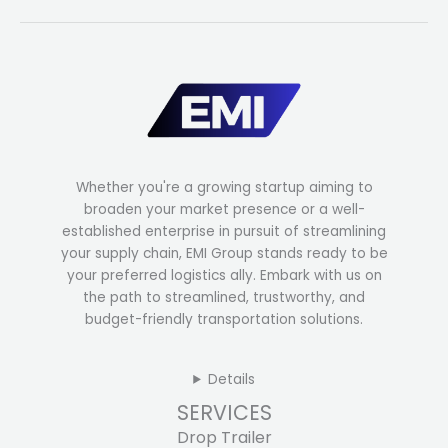
Whether you're a growing startup aiming to
broaden your market presence or a well-
established enterprise in pursuit of streamlining
your supply chain, EMI Group stands ready to be
your preferred logistics ally. Embark with us on
the path to streamlined, trustworthy, and
budget-friendly transportation solutions.
Details
SERVICES
Drop Trailer