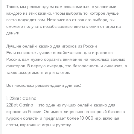
Также, мы рекомендуем вам ознакомиться с условиями
каждого из этих казино, чтобы выбрать то, которое лучше
всего подходит вам. Независимо от вашего выбора, вы
сможете получать незабываемые впечатления от игры на
деньги.
Лучшие онлайн-казино для игроков из России
Если вы ищете лучшие онлайн-казино для игроков из
России, вам нужно обратить внимание на несколько важных
факторов. В первую очередь, это безопасность и лицензия, а
также ассортимент игр и слотов.
Вот несколько рекомендаций для вас:
1. 22Bet Casino
22Bet Casino – это один из лучших онлайн-казино для
игроков из России. Он имеет лицензию на игорный бизнес в
Курской области и предлагает более 10 000 игр, включая
слоты, карточные игры и рулетку.