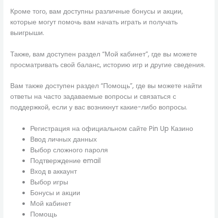
Кроме того, вам доступны различные бонусы и акции,
которые могут помочь вам начать играть и получать
выигрыши.
Также, вам доступен раздел “Мой кабинет”, где вы можете
просматривать свой баланс, историю игр и другие сведения.
Вам также доступен раздел “Помощь”, где вы можете найти
ответы на часто задаваемые вопросы и связаться с
поддержкой, если у вас возникнут какие-либо вопросы.
Регистрация на официальном сайте Pin Up Казино
Ввод личных данных
Выбор сложного пароля
Подтверждение email
Вход в аккаунт
Выбор игры
Бонусы и акции
Мой кабинет
Помощь