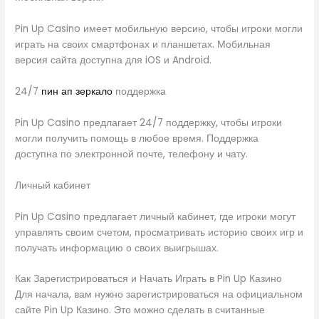
Pin Up Casino имеет мобильную версию, чтобы игроки могли
играть на своих смартфонах и планшетах. Мобильная
версия сайта доступна для iOS и Android.
24/7
пин ап зеркало
поддержка
Pin Up Casino предлагает 24/7 поддержку, чтобы игроки
могли получить помощь в любое время. Поддержка
доступна по электронной почте, телефону и чату.
Личный кабинет
Pin Up Casino предлагает личный кабинет, где игроки могут
управлять своим счетом, просматривать историю своих игр и
получать информацию о своих выигрышах.
Как Зарегистрироваться и Начать Играть в Pin Up Казино
Для начала, вам нужно зарегистрироваться на официальном
сайте Pin Up Казино. Это можно сделать в считанные