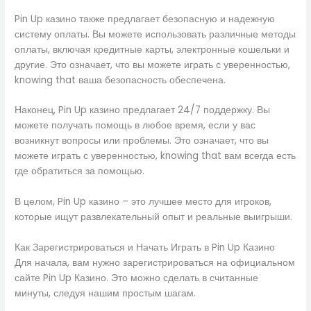
Pin Up казино также предлагает безопасную и надежную
систему оплаты. Вы можете использовать различные методы
оплаты, включая кредитные карты, электронные кошельки и
другие. Это означает, что вы можете играть с уверенностью,
knowing that ваша безопасность обеспечена.
Наконец, Pin Up казино предлагает 24/7 поддержку. Вы
можете получать помощь в любое время, если у вас
возникнут вопросы или проблемы. Это означает, что вы
можете играть с уверенностью, knowing that вам всегда есть
где обратиться за помощью.
В целом, Pin Up казино – это лучшее место для игроков,
которые ищут развлекательный опыт и реальные выигрыши.
Как Зарегистрироваться и Начать Играть в Pin Up Казино
Для начала, вам нужно зарегистрироваться на официальном
сайте Pin Up Казино. Это можно сделать в считанные
минуты, следуя нашим простым шагам.