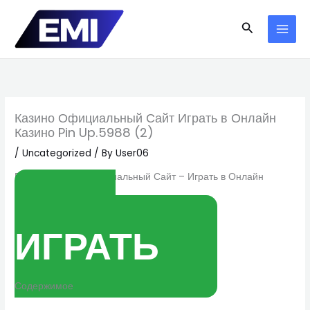
Skip
to
Search
content
Казино Официальный Сайт Играть в Онлайн
Казино Pin Up.5988 (2)
/
Uncategorized
/ By
User06
Пин Ап Казино Официальный Сайт – Играть в Онлайн
Казино Pin Up
ИГРАТЬ
Содержимое