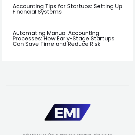
Accounting Tips for Startups: Setting Up
Financial Systems
Automating Manual Accounting
Processes: How Early-Stage Startups
Can Save Time and Reduce Risk