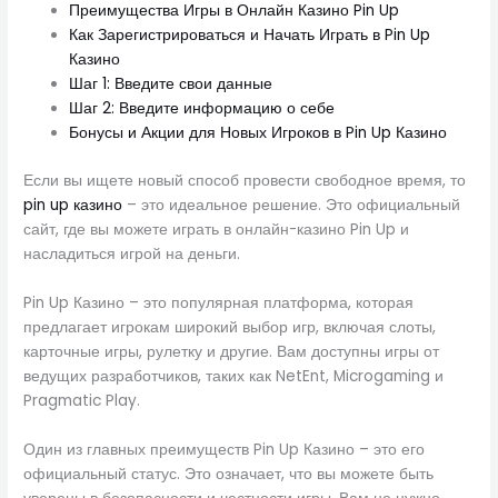
Преимущества Игры в Онлайн Казино Pin Up
Как Зарегистрироваться и Начать Играть в Pin Up
Казино
Шаг 1: Введите свои данные
Шаг 2: Введите информацию о себе
Бонусы и Акции для Новых Игроков в Pin Up Казино
Если вы ищете новый способ провести свободное время, то
pin up казино
– это идеальное решение. Это официальный
сайт, где вы можете играть в онлайн-казино Pin Up и
насладиться игрой на деньги.
Pin Up Казино – это популярная платформа, которая
предлагает игрокам широкий выбор игр, включая слоты,
карточные игры, рулетку и другие. Вам доступны игры от
ведущих разработчиков, таких как NetEnt, Microgaming и
Pragmatic Play.
Один из главных преимуществ Pin Up Казино – это его
официальный статус. Это означает, что вы можете быть