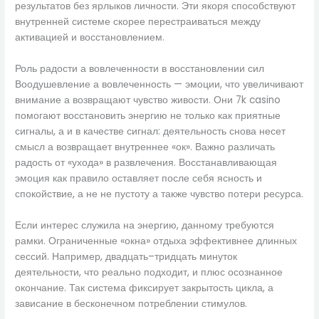
результатов без ярлыков личности. Эти якоря способствуют
внутренней системе скорее перестраиваться между
активацией и восстановлением.
Роль радости а вовлеченности в восстановлении сил
Воодушевление а вовлеченность — эмоции, что увеличивают
внимание а возвращают чувство живости. Они 7k casino
помогают восстановить энергию не только как приятные
сигналы, а и в качестве сигнал: деятельность снова несет
смысл а возвращает внутреннее «ок». Важно различать
радость от «ухода» в развлечения. Восстанавливающая
эмоция как правило оставляет после себя ясность и
спокойствие, а не не пустоту а также чувство потери ресурса.
Если интерес служила на энергию, данному требуются
рамки. Ограниченные «окна» отдыха эффективнее длинных
сессий. Например, двадцать–тридцать минуток
деятельности, что реально подходит, и плюс осознанное
окончание. Так система фиксирует закрытость цикла, а
зависание в бесконечном потреблении стимулов.