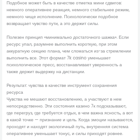
Подобное может быть в качестве отметка мини сдвигов:
немного оперативнее реакция, немного стабильнее режим,
немного чище исполнение. Психологически подобное
возвращает чувство пути, а это держит силы.
Полезен принцип «минимально достаточного шажка». Если
ресурс упал, разумнее выполнить короткую, при этом
аккуратную секцию плана, чем сломаться из-за стремлении
выполнить все. Этот формат 7k casino уменьшает
психологическое пресс, восстанавливает уверенность а
также держит выдержку на дистанции.
Результат: чувства в качестве инструмент сохранения
ресурса
Чувства не мешают восстановлению, а участвуют в нем
непосредственно. Эти состояния казино 7к подсказывают,
где перегруз, где требуется отдых, в чем важна ясность, а вот
в какой точке — признание и цель. Когда эмоции называются,
проходят и находят экологичный путь, внутренняя система
оперативнее уменьшает тонус, и силы приходят ровнее.