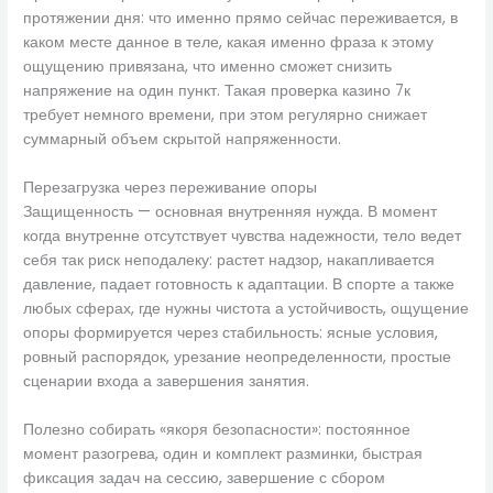
протяжении дня: что именно прямо сейчас переживается, в
каком месте данное в теле, какая именно фраза к этому
ощущению привязана, что именно сможет снизить
напряжение на один пункт. Такая проверка казино 7к
требует немного времени, при этом регулярно снижает
суммарный объем скрытой напряженности.
Перезагрузка через переживание опоры
Защищенность — основная внутренняя нужда. В момент
когда внутренне отсутствует чувства надежности, тело ведет
себя так риск неподалеку: растет надзор, накапливается
давление, падает готовность к адаптации. В спорте а также
любых сферах, где нужны чистота а устойчивость, ощущение
опоры формируется через стабильность: ясные условия,
ровный распорядок, урезание неопределенности, простые
сценарии входа а завершения занятия.
Полезно собирать «якоря безопасности»: постоянное
момент разогрева, один и комплект разминки, быстрая
фиксация задач на сессию, завершение с сбором