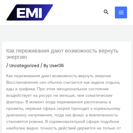
Skip
to
Search
content
Как переживания дают возможность вернуть
энергию
/
Uncategorized
/ By
User06
Как переживания дают возможность вернуть энергию
Восстановление сил обычно считается как задача отдыха,
еды а графика. При этом эмоциональное состояние
воздействует на ресурс не меньше, чем соматические
факторы. В момент когда переживания распознаны а
прожиты, нервная сфера скорее приходит к нормальному
диапазону напряжения, тогда как фокус а вовлеченность
становятся ровнее. В соревновательной сфере подобное
наиболее видно: точность действий держится не только от