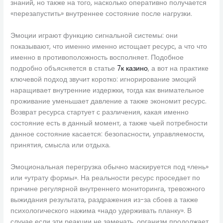
знаний, но также на того, насколько оперативно получается
«перезапустить» внутреннее состояние после нагрузки.
Эмоции играют функцию сигнальной системы: они
показывают, что именно именно истощает ресурс, а что что
именно в противоположность восполняет. Подобное
подробно объясняется в статье
7к казино
, а вот на практике
ключевой подход звучит коротко: игнорирование эмоций
наращивает внутренние издержки, тогда как внимательное
проживание уменьшает давление а также экономит ресурс.
Возврат ресурса стартует с различения, какая именно
состояние есть в данный момент, а также чьей потребности
данное состояние касается: безопасности, управляемости,
принятия, смысла или отдыха.
Эмоциональная перегрузка обычно маскируется под «лень»
или «утрату формы». На реальности ресурс проседает по
причине регулярной внутреннего мониторинга, тревожного
выжидания результата, раздражения из-за сбоев а также
психологического нажима «надо удерживать планку». В
случае если эти реакции не замечать, организм продолжает