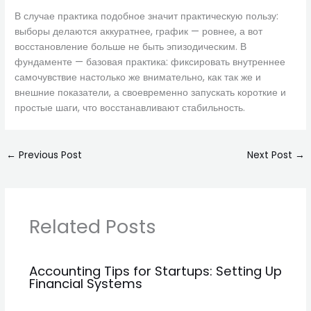
В случае практика подобное значит практическую пользу:
выборы делаются аккуратнее, график — ровнее, а вот
восстановление больше не быть эпизодическим. В
фундаменте — базовая практика: фиксировать внутреннее
самочувствие настолько же внимательно, как так же и
внешние показатели, а своевременно запускать короткие и
простые шаги, что восстанавливают стабильность.
←
Previous Post
Next Post
→
Related Posts
Accounting Tips for Startups: Setting Up
Financial Systems