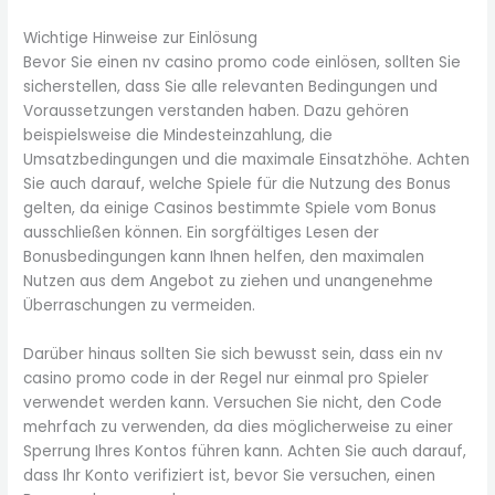
Wichtige Hinweise zur Einlösung
Bevor Sie einen nv casino promo code einlösen, sollten Sie
sicherstellen, dass Sie alle relevanten Bedingungen und
Voraussetzungen verstanden haben. Dazu gehören
beispielsweise die Mindesteinzahlung, die
Umsatzbedingungen und die maximale Einsatzhöhe. Achten
Sie auch darauf, welche Spiele für die Nutzung des Bonus
gelten, da einige Casinos bestimmte Spiele vom Bonus
ausschließen können. Ein sorgfältiges Lesen der
Bonusbedingungen kann Ihnen helfen, den maximalen
Nutzen aus dem Angebot zu ziehen und unangenehme
Überraschungen zu vermeiden.
Darüber hinaus sollten Sie sich bewusst sein, dass ein nv
casino promo code in der Regel nur einmal pro Spieler
verwendet werden kann. Versuchen Sie nicht, den Code
mehrfach zu verwenden, da dies möglicherweise zu einer
Sperrung Ihres Kontos führen kann. Achten Sie auch darauf,
dass Ihr Konto verifiziert ist, bevor Sie versuchen, einen