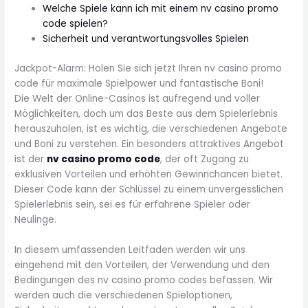
Welche Spiele kann ich mit einem nv casino promo
code spielen?
Sicherheit und verantwortungsvolles Spielen
Jackpot-Alarm: Holen Sie sich jetzt Ihren nv casino promo
code für maximale Spielpower und fantastische Boni!
Die Welt der Online-Casinos ist aufregend und voller
Möglichkeiten, doch um das Beste aus dem Spielerlebnis
herauszuholen, ist es wichtig, die verschiedenen Angebote
und Boni zu verstehen. Ein besonders attraktives Angebot
ist der
nv casino promo code
, der oft Zugang zu
exklusiven Vorteilen und erhöhten Gewinnchancen bietet.
Dieser Code kann der Schlüssel zu einem unvergesslichen
Spielerlebnis sein, sei es für erfahrene Spieler oder
Neulinge.
In diesem umfassenden Leitfaden werden wir uns
eingehend mit den Vorteilen, der Verwendung und den
Bedingungen des nv casino promo codes befassen. Wir
werden auch die verschiedenen Spieloptionen,