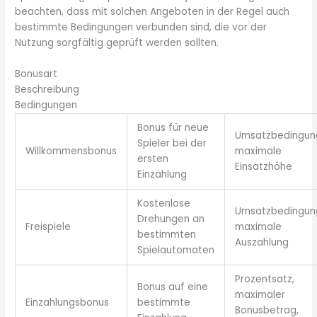
beachten, dass mit solchen Angeboten in der Regel auch
bestimmte Bedingungen verbunden sind, die vor der
Nutzung sorgfältig geprüft werden sollten.
Bonusart
Beschreibung
Bedingungen
Bonus für neue
Umsatzbedingun
Spieler bei der
Willkommensbonus
maximale
ersten
Einsatzhöhe
Einzahlung
Kostenlose
Umsatzbedingun
Drehungen an
Freispiele
maximale
bestimmten
Auszahlung
Spielautomaten
Prozentsatz,
Bonus auf eine
maximaler
Einzahlungsbonus
bestimmte
Bonusbetrag,