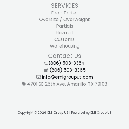
SERVICES
Drop Trailer
Oversize / Overweight
Partials
Hazmat
Customs
Warehousing
Contact Us
(806) 503-3364
(806) 503-3365
info@emigroupus.com
4701 SE 25th Ave, Amarillo, TX 79103
Copyright © 2026 EMI Group US | Powered by EMI Group US