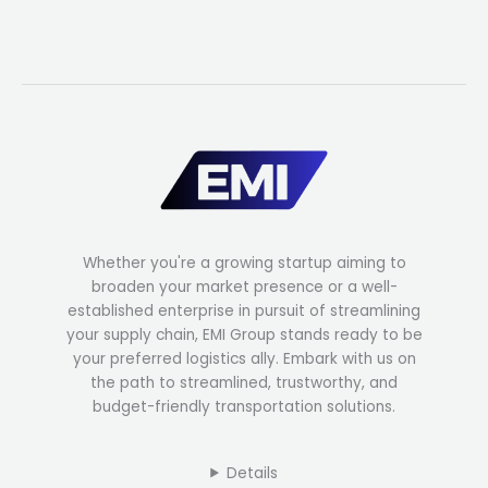
Whether you're a growing startup aiming to
broaden your market presence or a well-
established enterprise in pursuit of streamlining
your supply chain, EMI Group stands ready to be
your preferred logistics ally. Embark with us on
the path to streamlined, trustworthy, and
budget-friendly transportation solutions.
Details