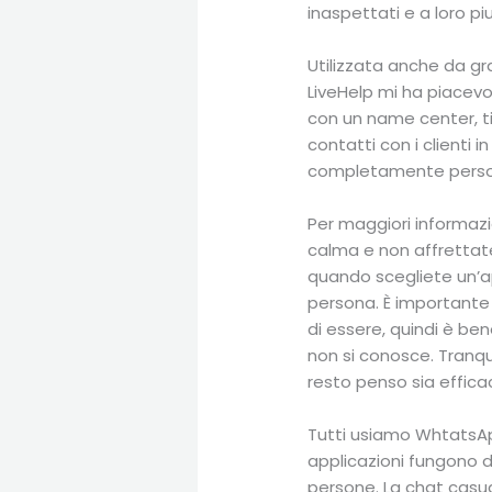
inaspettati e a loro piu
Utilizzata anche da g
LiveHelp mi ha piacevol
con un name center, ti
contatti con i clienti i
completamente persona
Per maggiori informazio
calma e non affrettatev
quando scegliete un’a
persona. È importante 
di essere, quindi è b
non si conosce. Tranqui
resto penso sia effica
Tutti usiamo WhtatsAp
applicazioni fungono da
persone. La chat casua