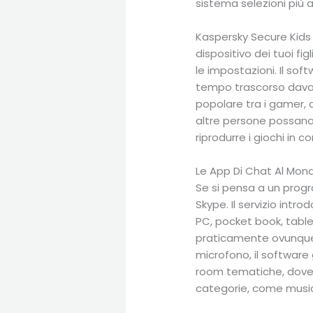
sistema selezioni più 
Kaspersky Secure Kids è
dispositivo dei tuoi fi
le impostazioni. Il sof
tempo trascorso davant
popolare tra i gamer, 
altre persone possano 
riprodurre i giochi in c
Le App Di Chat Al Mon
Se si pensa a un progr
Skype. Il servizio intr
PC, pocket book, table
praticamente ovunque.
microfono, il softwar
room tematiche, dove s
categorie, come musica,