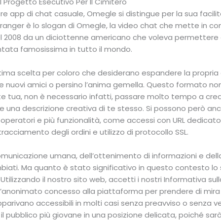
l Progetto Esecutivo Per Il Cimitero
tre app di chat casuale, Omegle si distingue per la sua facili
ranger è lo slogan di Omegle, la video chat che mette in c
el 2008 da un diciottenne americano che voleva permettere 
entata famosissima in tutto il mondo.
ma scelta per coloro che desiderano espandere la propria 
e nuovi amici o persino l’anima gemella. Questo formato no
e tua, non è necessario infatti, passare molto tempo a crear
 una descrizione creativa di te stesso. Si possono però anc
ù operatori e più funzionalità, come accessi con URL dedicato
racciamento degli ordini e utilizzo di protocollo SSL.
 comunicazione umana, dell’ottenimento di informazioni e dell
ti. Ma quanto è stato significativo in questo contesto lo 
ilizzando il nostro sito web, accetti i nostri Informativa sull
l’anonimato concesso alla piattaforma per prendere di mira i g
parivano accessibili in molti casi senza preavviso o senza ver
 il pubblico più giovane in una posizione delicata, poiché sar