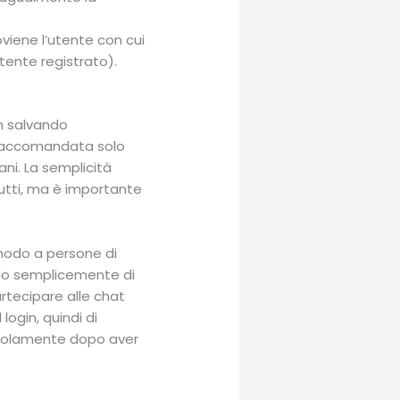
viene l’utente con cui
utente registrato).
n salvando
 raccomandata solo
ani. La semplicità
tutti, ma è importante
modo a persone di
ando semplicemente di
artecipare alle chat
login, quindi di
e solamente dopo aver