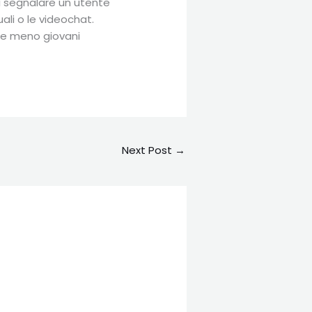
di segnalare un utente
uali o le videochat.
ni e meno giovani
Next Post
→