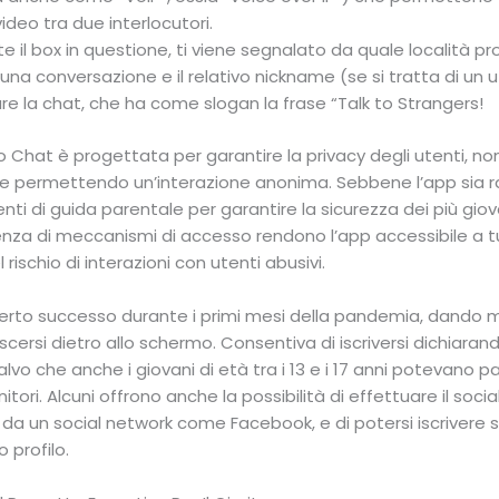
ideo tra due interlocutori.
il box in questione, ti viene segnalato da quale località pro
 una conversazione e il relativo nickname (se si tratta di un 
zare la chat, che ha come slogan la frase “Talk to Strangers!
hat è progettata per garantire la privacy degli utenti, no
i e permettendo un’interazione anonima. Sebbene l’app sia
enti di guida parentale per garantire la sicurezza dei più giov
ssenza di meccanismi di accesso rendono l’app accessibile a 
rischio di interazioni con utenti abusivi.
rto successo durante i primi mesi della pandemia, dando 
scersi dietro allo schermo. Consentiva di iscriversi dichiar
salvo che anche i giovani di età tra i 13 e i 17 anni potevano p
tori. Alcuni offrono anche la possibilità di effettuare il social 
 da un social network come Facebook, e di potersi iscriver
 profilo.