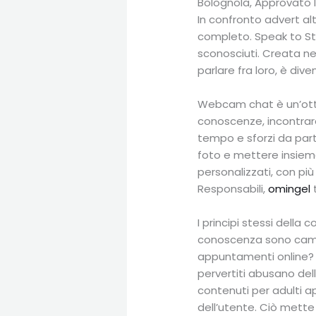
Bolognola, Approvato I
In confronto advert al
completo. Speak to St
sconosciuti. Creata n
parlare fra loro, è div
Webcam chat è un’otti
conoscenze, incontrar
tempo e sforzi da part
foto e mettere insieme
personalizzati, con pi
Responsabili,
omingel
t
I principi stessi della
conoscenza sono cambia
appuntamenti online? Ut
pervertiti abusano del
contenuti per adulti ap
dell’utente. Ciò mette