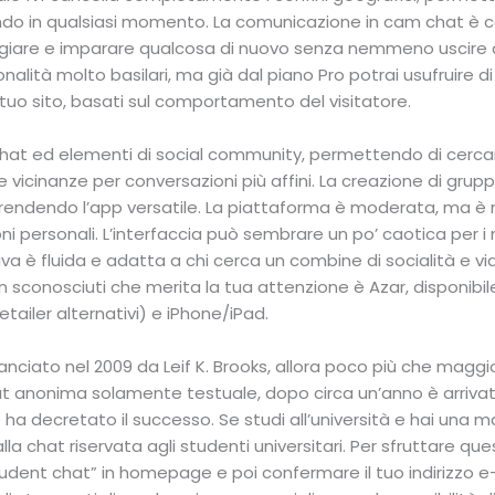
ndo in qualsiasi momento. La comunicazione in cam chat è c
ggiare e imparare qualcosa di nuovo senza nemmeno uscire di
onalità molto basilari, ma già dal piano Pro potrai usufruire
 tuo sito, basati sul comportamento del visitatore.
hat ed elementi di social community, permettendo di cerc
e vicinanze per conversazioni più affini. La creazione di grupp
 rendendo l’app versatile. La piattaforma è moderata, ma è 
ni personali. L’interfaccia può sembrare un po’ caotica per i 
va è fluida e adatta a chi cerca un combine di socialità e v
sconosciuti che merita la tua attenzione è Azar, disponibil
etailer alternativi) e iPhone/iPad.
nciato nel 2009 da Leif K. Brooks, allora poco più che magg
 anonima solamente testuale, dopo circa un’anno è arrivato i
a decretato il successo. Se studi all’università e hai una m
la chat riservata agli studenti universitari. Per sfruttare que
udent chat” in homepage e poi confermare il tuo indirizzo e-ma