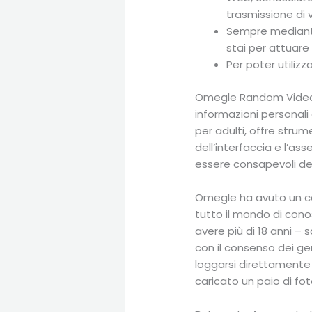
trasmissione di v
Sempre mediante 
stai per attuare
Per poter utiliz
Omegle Random Video C
informazioni personal
per adulti, offre strum
dell’interfaccia e l’a
essere consapevoli del 
Omegle ha avuto un ce
tutto il mondo di cono
avere più di 18 anni – 
con il consenso dei geni
loggarsi direttamente
caricato un paio di foto