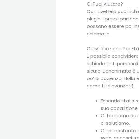
Ci Puoi Aiutare?
Con LiveHelp puoi rich
plugin. I prezzi parto
possono essere poi inse
chiamate.
Classificazione Per Età
È possibile condividere
richiede dati personali
sicuro. L’anonimato è 
po’ di pazienza. Holla
come filtri avanzati).
Essendo stata re
sua apparizione
Ci facciamo du r
ci salutiamo.
Ciononostante ci
Web, conosciuta