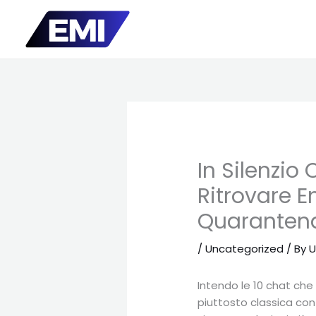
Skip
to
content
In Silenzio
Ritrovare E
Quaranten
/
Uncategorized
/ By
U
Intendo le 10 chat ch
piuttosto classica con 