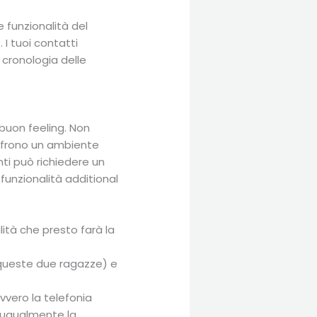
 funzionalità del
 I tuoi contatti
a cronologia delle
 buon feeling. Non
 offrono un ambiente
nti può richiedere un
funzionalità additional
ità che presto farà la
 queste due ragazze) e
vvero la telefonia
 ugualmente la