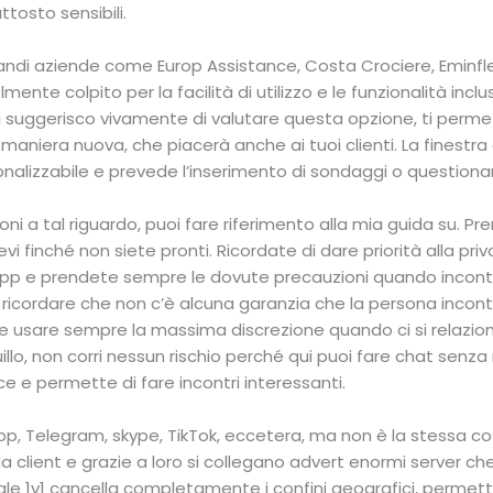
ttosto sensibili.
randi aziende come Europ Assistance, Costa Crociere, Eminfl
mente colpito per la facilità di utilizzo e le funzionalità incl
 suggerisco vivamente di valutare questa opzione, ti permett
n maniera nuova, che piacerà anche ai tuoi clienti. La finestra 
lizzabile e prevede l’inserimento di sondaggi o questionari
ni a tal riguardo, puoi fare riferimento alla mia guida su. P
i finché non siete pronti. Ricordate di dare priorità alla priv
pp e prendete sempre le dovute precauzioni quando incont
ricordare che non c’è alcuna garanzia che la persona incontr
ene usare sempre la massima discrezione quando ci si relazi
llo, non corri nessun rischio perché qui puoi fare chat senza r
ce e permette di fare incontri interessanti.
p, Telegram, skype, TikTok, eccetera, ma non è la stessa c
 client e grazie a loro si collegano advert enormi server che
le 1v1 cancella completamente i confini geografici, permett