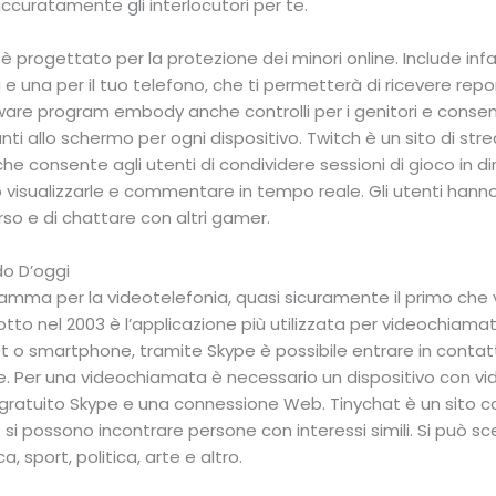
accuratamente gli interlocutori per te.
 progettato per la protezione dei minori online. Include infat
gli e una per il tuo telefono, che ti permetterà di ricevere rep
tware program embody anche controlli per i genitori e consent
i allo schermo per ogni dispositivo. Twitch è un sito di stre
che consente agli utenti di condividere sessioni di gioco in 
visualizzarle e commentare in tempo reale. Gli utenti hanno 
orso e di chattare con altri gamer.
do D’oggi
amma per la videotelefonia, quasi sicuramente il primo che 
odotto nel 2003 è l’applicazione più utilizzata per videochiama
t o smartphone, tramite Skype è possibile entrare in contatt
 Per una videochiamata è necessario un dispositivo con v
e gratuito Skype e una connessione Web. Tinychat è un sito
i possono incontrare persone con interessi simili. Si può sce
 sport, politica, arte e altro.