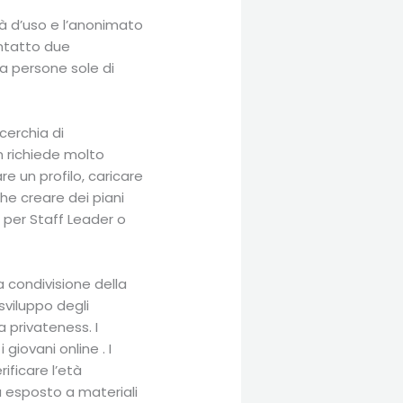
tà d’uso e l’anonimato
ontatto due
a persone sole di
cerchia di
n richiede molto
e un profilo, caricare
he creare dei piani
 per Staff Leader o
a condivisione della
sviluppo degli
a privateness. I
iovani online . I
ificare l’età
à esposto a materiali