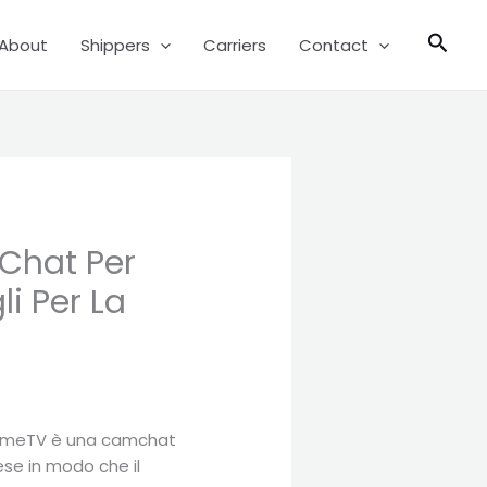
Sear
About
Shippers
Carriers
Contact
 Chat Per
i Per La
. OmeTV è una camchat
ese in modo che il