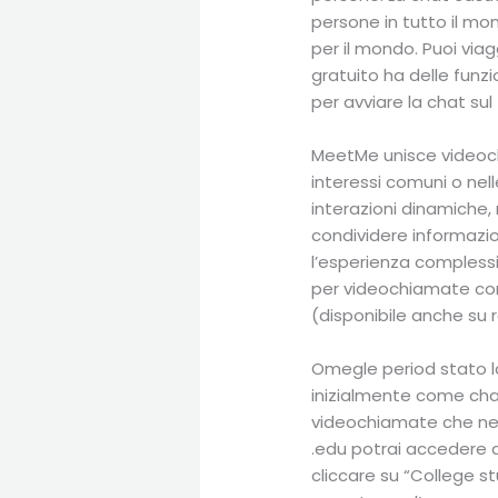
persone in tutto il mo
per il mondo. Puoi via
gratuito ha delle funzi
per avviare la chat sul
MeetMe unisce videoc
interessi comuni o nell
interazioni dinamiche,
condividere informazio
l’esperienza complessi
per videochiamate con 
(disponibile anche su r
Omegle period stato la
inizialmente come chat
videochiamate che ne h
.edu potrai accedere al
cliccare su “College st