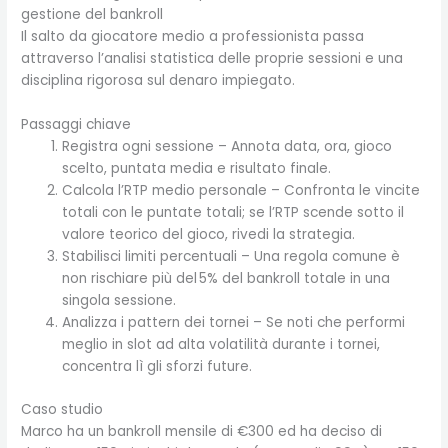
gestione del bankroll
Il salto da giocatore medio a professionista passa
attraverso l’analisi statistica delle proprie sessioni e una
disciplina rigorosa sul denaro impiegato.
Passaggi chiave
Registra ogni sessione – Annota data, ora, gioco
scelto, puntata media e risultato finale.
Calcola l’RTP medio personale – Confronta le vincite
totali con le puntate totali; se l’RTP scende sotto il
valore teorico del gioco, rivedi la strategia.
Stabilisci limiti percentuali – Una regola comune è
non rischiare più del 5% del bankroll totale in una
singola sessione.
Analizza i pattern dei tornei – Se noti che performi
meglio in slot ad alta volatilità durante i tornei,
concentra lì gli sforzi future.
Caso studio
Marco ha un bankroll mensile di €300 ed ha deciso di