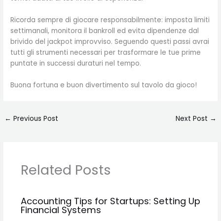
Ricorda sempre di giocare responsabilmente: imposta limiti
settimanali, monitora il bankroll ed evita dipendenze dal
brivido del jackpot improvviso. Seguendo questi passi avrai
tutti gli strumenti necessari per trasformare le tue prime
puntate in successi duraturi nel tempo.
Buona fortuna e buon divertimento sul tavolo da gioco!
←
Previous Post
Next Post
→
Related Posts
Accounting Tips for Startups: Setting Up
Financial Systems