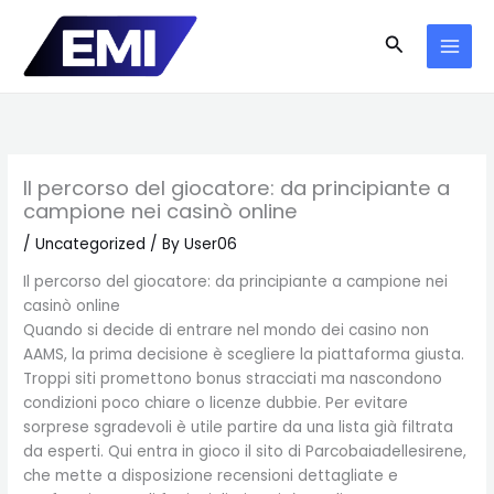
Skip
to
Search
content
Il percorso del giocatore: da principiante a
campione nei casinò online
/
Uncategorized
/ By
User06
Il percorso del giocatore: da principiante a campione nei
casinò online
Quando si decide di entrare nel mondo dei casino non
AAMS, la prima decisione è scegliere la piattaforma giusta.
Troppi siti promettono bonus stracciati ma nascondono
condizioni poco chiare o licenze dubbie. Per evitare
sorprese sgradevoli è utile partire da una lista già filtrata
da esperti. Qui entra in gioco il sito di Parcobaiadellesirene,
che mette a disposizione recensioni dettagliate e