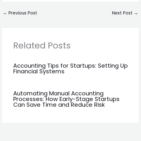
←
Previous Post
Next Post
→
Related Posts
Accounting Tips for Startups: Setting Up
Financial Systems
Automating Manual Accounting
Processes: How Early-Stage Startups
Can Save Time and Reduce Risk