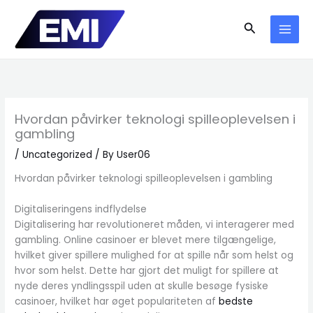
Skip
to
Search
content
Hvordan påvirker teknologi spilleoplevelsen i
gambling
/
Uncategorized
/ By
User06
Hvordan påvirker teknologi spilleoplevelsen i gambling
Digitaliseringens indflydelse
Digitalisering har revolutioneret måden, vi interagerer med
gambling. Online casinoer er blevet mere tilgængelige,
hvilket giver spillere mulighed for at spille når som helst og
hvor som helst. Dette har gjort det muligt for spillere at
nyde deres yndlingsspil uden at skulle besøge fysiske
casinoer, hvilket har øget populariteten af
bedste