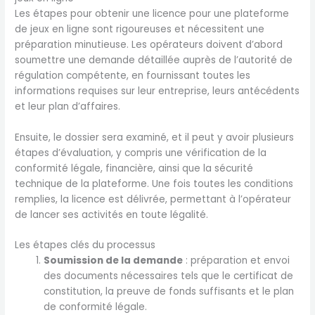
Les étapes pour obtenir une licence pour une plateforme
de jeux en ligne sont rigoureuses et nécessitent une
préparation minutieuse. Les opérateurs doivent d’abord
soumettre une demande détaillée auprès de l’autorité de
régulation compétente, en fournissant toutes les
informations requises sur leur entreprise, leurs antécédents
et leur plan d’affaires.
Ensuite, le dossier sera examiné, et il peut y avoir plusieurs
étapes d’évaluation, y compris une vérification de la
conformité légale, financière, ainsi que la sécurité
technique de la plateforme. Une fois toutes les conditions
remplies, la licence est délivrée, permettant à l’opérateur
de lancer ses activités en toute légalité.
Les étapes clés du processus
Soumission de la demande
: préparation et envoi
des documents nécessaires tels que le certificat de
constitution, la preuve de fonds suffisants et le plan
de conformité légale.