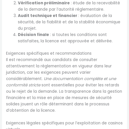
Vérification préliminaire
: étude de la recevabilité
de la demande par l’autorité réglementaire.
Audit technique et financier
: évaluation de la
sécurité, de la fiabilité et de la stabilité économique
du projet.
Décision finale
: si toutes les conditions sont
satisfaites, la licence est approuvée et délivrée.
Exigences spécifiques et recommandations
Il est recommandé aux candidats de consulter
attentivement la réglementation en vigueur dans leur
juridiction, car les exigences peuvent varier
considérablement.
Une documentation complète et une
conformité stricte
sont essentielles pour éviter les retards
ou le rejet de la demande. La transparence dans la gestion
financière et la mise en place de mesures de sécurité
solides jouent un rôle déterminant dans le processus
d’obtention de la licence.
Exigences légales spécifiques pour l’exploitation de casinos