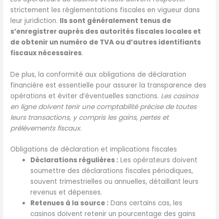
strictement les réglementations fiscales en vigueur dans
leur juridiction.
Ils sont généralement tenus de
s’enregistrer auprès des autorités fiscales locales et
de obtenir un numéro de TVA ou d’autres identifiants
fiscaux nécessaires
.
De plus, la conformité aux obligations de déclaration
financière est essentielle pour assurer la transparence des
opérations et éviter d’éventuelles sanctions.
Les casinos
en ligne doivent tenir une comptabilité précise de toutes
leurs transactions, y compris les gains, pertes et
prélèvements fiscaux
.
Obligations de déclaration et implications fiscales
Déclarations régulières :
Les opérateurs doivent
soumettre des déclarations fiscales périodiques,
souvent trimestrielles ou annuelles, détaillant leurs
revenus et dépenses.
Retenues à la source :
Dans certains cas, les
casinos doivent retenir un pourcentage des gains