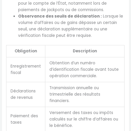
pour le compte de l’État, notamment lors de
paiements de jackpots ou de commissions.
Observance des seuils de déclaration :
Lorsque le
volume d’affaires ou de gains dépasse un certain
seuil, une déclaration supplémentaire ou une
vérification fiscale peut être requise.
Obligation
Description
Obtention d’un numéro
Enregistrement
d’identification fiscale avant toute
fiscal
opération commerciale.
Transmission annuelle ou
Déclarations
trimestrielle des résultats
de revenus
financiers.
Versement des taxes ou impôts
Paiement des
calculés sur le chiffre d’affaires ou
taxes
le bénéfice.