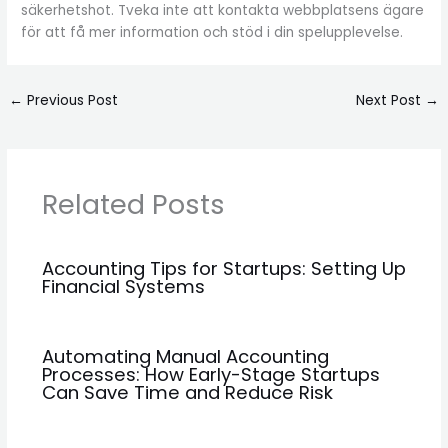
säkerhetshot. Tveka inte att kontakta webbplatsens ägare
för att få mer information och stöd i din spelupplevelse.
←
Previous Post
Next Post
→
Related Posts
Accounting Tips for Startups: Setting Up
Financial Systems
Automating Manual Accounting
Processes: How Early-Stage Startups
Can Save Time and Reduce Risk