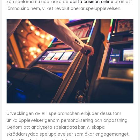
kan spelarna nu upptäcka de
bästa casinon online
utan att
lämna sina hem, vilket revolutionerar spelupplevelsen.
Utvecklingen av AI i spelbranschen erbjuder dessutom
unika upplevelser genom personalisering och anpassning.
Genom att analysera spelardata kan AI skapa
skräddarsydda spelupplevelser som ökar engagemanget