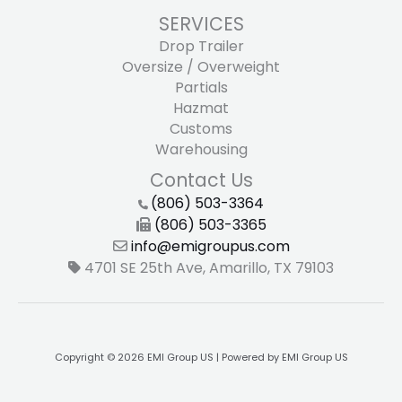
SERVICES
Drop Trailer
Oversize / Overweight
Partials
Hazmat
Customs
Warehousing
Contact Us
(806) 503-3364
(806) 503-3365
info@emigroupus.com
4701 SE 25th Ave, Amarillo, TX 79103
Copyright © 2026 EMI Group US | Powered by EMI Group US