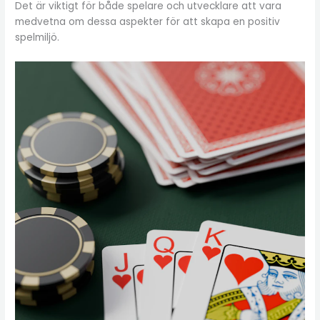
Det är viktigt för både spelare och utvecklare att vara
medvetna om dessa aspekter för att skapa en positiv
spelmiljö.