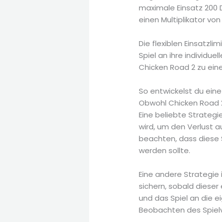
maximale Einsatz 200 
einen Multiplikator vo
Die flexiblen Einsatzl
Spiel an ihre individu
Chicken Road 2 zu eine
So entwickelst du eine
Obwohl Chicken Road 2 
Eine beliebte Strategi
wird, um den Verlust a
beachten, dass diese 
werden sollte.
Eine andere Strategie 
sichern, sobald dieser 
und das Spiel an die e
Beobachten des Spielv