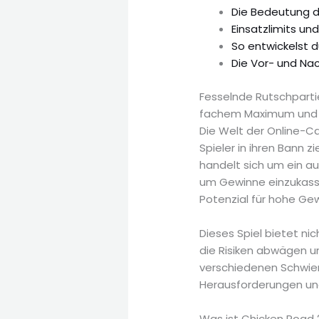
Die Bedeutung 
Einsatzlimits u
So entwickelst d
Die Vor- und Na
Fesselnde Rutschpartie
fachem Maximum und vi
Die Welt der Online-C
Spieler in ihren Bann zi
handelt sich um ein au
um Gewinne einzukassie
Potenzial für hohe Ge
Dieses Spiel bietet ni
die Risiken abwägen un
verschiedenen Schwier
Herausforderungen und
Was ist Chicken Road 2