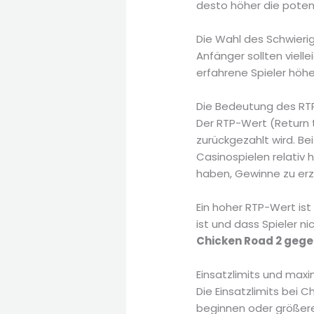
desto höher die potenz
Die Wahl des Schwierig
Anfänger sollten viell
erfahrene Spieler höh
Die Bedeutung des R
Der RTP-Wert (Return t
zurückgezahlt wird. Be
Casinospielen relativ h
haben, Gewinne zu erzi
Ein hoher RTP-Wert ist 
ist und dass Spieler ni
Chicken Road 2 gege
Einsatzlimits und max
Die Einsatzlimits bei C
beginnen oder größere 