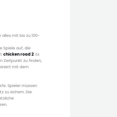
alles mit bis zu 100-
 Spiele auf, die
st
chicken road 2
. Es
n Zeitpunkt zu finden,
biniert mit dem
efe. Spieler müssen
z zu sichern. Die
tzliche
sen.