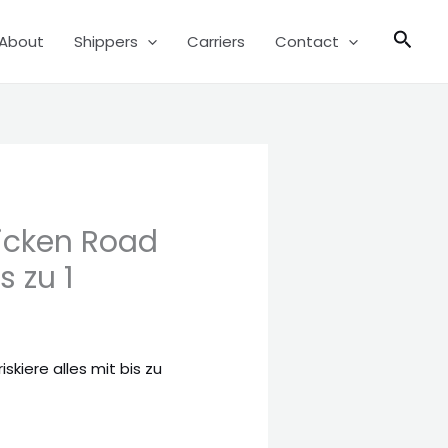
Sear
About
Shippers
Carriers
Contact
icken Road
s zu 1
kiere alles mit bis zu