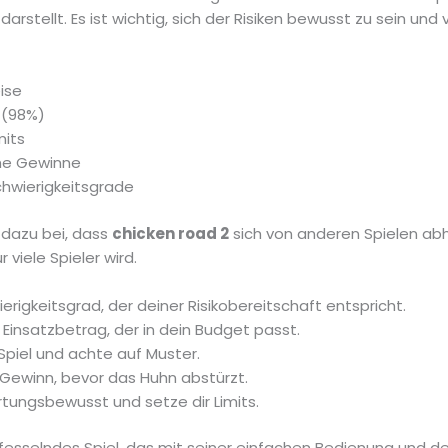
darstellt. Es ist wichtig, sich der Risiken bewusst zu sein un
ise
 (98%)
mits
ohe Gewinne
hwierigkeitsgrade
 dazu bei, dass
chicken road 2
sich von anderen Spielen abh
viele Spieler wird.
rigkeitsgrad, der deiner Risikobereitschaft entspricht.
Einsatzbetrag, der in dein Budget passt.
piel und achte auf Muster.
 Gewinn, bevor das Huhn abstürzt.
tungsbewusst und setze dir Limits.
 fesselndes Spiel, das mit seiner einfachen Bedienung und d