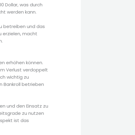
0 Dollar, was durch
icht werden kann.
zu betreiben und das
u erzielen, macht
n.
cen erhöhen können.
em Verlust verdoppelt
och wichtig zu
 Bankroll betrieben
ren und den Einsatz zu
gkeitsgrade zu nutzen
spekt ist das