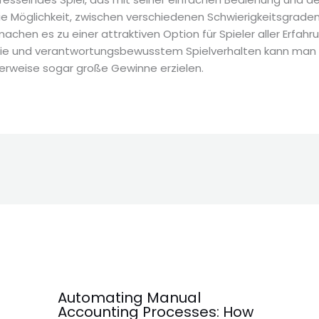
ie Möglichkeit, zwischen verschiedenen Schwierigkeitsgrade
 machen es zu einer attraktiven Option für Spieler aller Erfahr
ie und verantwortungsbewusstem Spielverhalten kann man d
rweise sogar große Gewinne erzielen.
Automating Manual
Accounting Processes: How