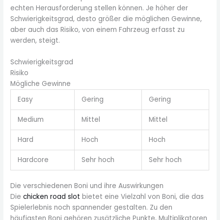
echten Herausforderung stellen können. Je höher der
Schwierigkeitsgrad, desto größer die möglichen Gewinne,
aber auch das Risiko, von einem Fahrzeug erfasst zu
werden, steigt.
Schwierigkeitsgrad
Risiko
Mögliche Gewinne
Easy
Gering
Gering
Medium
Mittel
Mittel
Hard
Hoch
Hoch
Hardcore
Sehr hoch
Sehr hoch
Die verschiedenen Boni und ihre Auswirkungen
Die
chicken road slot
bietet eine Vielzahl von Boni, die das
Spielerlebnis noch spannender gestalten. Zu den
häufigsten Boni gehören zusätzliche Punkte, Multiplikatoren