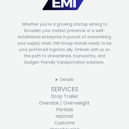
Whether you're a growing startup aiming to
broaden your market presence or a well-
established enterprise in pursuit of streamlining
your supply chain, EMI Group stands ready to be
your preferred logistics ally. Embark with us on
the path to streamlined, trustworthy, and
budget-friendly transportation solutions.
Details
SERVICES
Drop Trailer
Oversize / Overweight
Partials
Hazmat
Customs