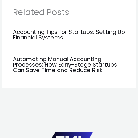
Related Posts
Accounting Tips for Startups: Setting Up
Financial Systems
Automating Manual Accounting
Processes: How Early-Stage Startups
Can Save Time and Reduce Risk