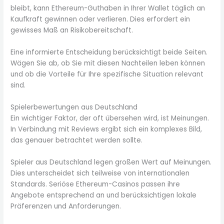
bleibt, kann Ethereum-Guthaben in Ihrer Wallet täglich an
Kaufkraft gewinnen oder verlieren. Dies erfordert ein
gewisses Maß an Risikobereitschaft.
Eine informierte Entscheidung berücksichtigt beide Seiten.
Wägen Sie ab, ob Sie mit diesen Nachteilen leben können
und ob die Vorteile für Ihre spezifische Situation relevant
sind.
Spielerbewertungen aus Deutschland
Ein wichtiger Faktor, der oft übersehen wird, ist Meinungen.
In Verbindung mit Reviews ergibt sich ein komplexes Bild,
das genauer betrachtet werden sollte.
Spieler aus Deutschland legen großen Wert auf Meinungen.
Dies unterscheidet sich teilweise von internationalen
Standards. Seriöse Ethereum-Casinos passen ihre
Angebote entsprechend an und berücksichtigen lokale
Präferenzen und Anforderungen.