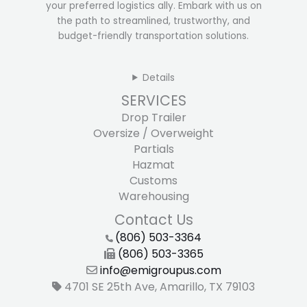
your preferred logistics ally. Embark with us on
the path to streamlined, trustworthy, and
budget-friendly transportation solutions.
Details
SERVICES
Drop Trailer
Oversize / Overweight
Partials
Hazmat
Customs
Warehousing
Contact Us
(806) 503-3364
(806) 503-3365
info@emigroupus.com
4701 SE 25th Ave, Amarillo, TX 79103