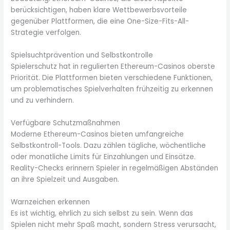
berücksichtigen, haben klare Wettbewerbsvorteile
gegenüber Plattformen, die eine One-Size-Fits-All-
Strategie verfolgen.
Spielsuchtprävention und Selbstkontrolle
Spielerschutz hat in regulierten Ethereum-Casinos oberste
Priorität. Die Plattformen bieten verschiedene Funktionen,
um problematisches Spielverhalten frühzeitig zu erkennen
und zu verhindern.
Verfügbare Schutzmaßnahmen
Moderne Ethereum-Casinos bieten umfangreiche
Selbstkontroll-Tools. Dazu zählen tägliche, wöchentliche
oder monatliche Limits für Einzahlungen und Einsätze.
Reality-Checks erinnern Spieler in regelmäßigen Abständen
an ihre Spielzeit und Ausgaben.
Warnzeichen erkennen
Es ist wichtig, ehrlich zu sich selbst zu sein. Wenn das
Spielen nicht mehr Spaß macht, sondern Stress verursacht,