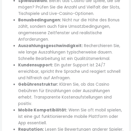
Spielauswahl:
Bietet das Casino die Spiele, die Sie
mögen? Prüfen Sie die Anzahl und Vielfalt der Slots,
Tischspiele und Live-Casino-Optionen.
Bonusbedingungen:
Nicht nur die Höhe des Bonus
zählt, sondern auch faire Umsatzbedingungen,
angemessene Zeitfenster und realistische
Anforderungen.
Auszahlungsgeschwindigkeit:
Recherchieren Sie,
wie lange Auszahlungen typischerweise dauern.
Schnelle Bearbeitung ist ein Qualitätsmerkmal.
Kundensupport:
Ein guter Support ist 24/7
erreichbar, spricht Ihre Sprache und reagiert schnell
und hilfreich auf Anfragen.
Gebührenstruktur:
Klären Sie, ob das Casino
Gebühren für Einzahlungen oder Auszahlungen
erhebt. Transparente Kostenaufstellungen sind
positiv.
Mobile Kompatibilität:
Wenn Sie oft mobil spielen,
ist eine gut funktionierende mobile Plattform oder
App essentiell.
Reputation:
Lesen Sie Bewertungen anderer Spieler.