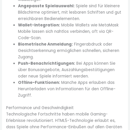
Angepasste Spielauswahl:
Spiele sind für kleinere
Bildschirme optimiert, mit lesbaren Schriften und gut
erreichbaren Bedienelementen.
Wallet-Integration:
Mobile Wallets wie MetaMask
Mobile lassen sich nahtlos verbinden, oft via QR-
Code-Scan.
Biometrische Anmeldung:
Fingerabdruck oder
Gesichtserkennung ermöglichen schnellen, sicheren
Zugang.
Push-Benachrichtigungen:
Bei Apps können Sie
über Bonusangebote, Auszahlungsbestätigungen
oder neue Spiele informiert werden.
Offline-Funktionen:
Manche Apps erlauben das
Herunterladen von Informationen für den Offline-
Zugriff.
Performance und Geschwindigkeit
Technologische Fortschritte haben mobile Gaming-
Erlebnisse revolutioniert. HTML5-Technologie erlaubt es,
dass Spiele ohne Performance-Einbußen auf allen Geräten