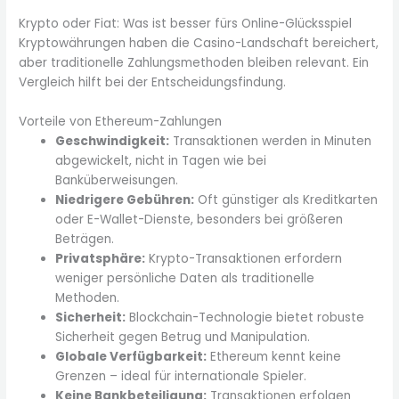
Krypto oder Fiat: Was ist besser fürs Online-Glücksspiel
Kryptowährungen haben die Casino-Landschaft bereichert,
aber traditionelle Zahlungsmethoden bleiben relevant. Ein
Vergleich hilft bei der Entscheidungsfindung.
Vorteile von Ethereum-Zahlungen
Geschwindigkeit:
Transaktionen werden in Minuten
abgewickelt, nicht in Tagen wie bei
Banküberweisungen.
Niedrigere Gebühren:
Oft günstiger als Kreditkarten
oder E-Wallet-Dienste, besonders bei größeren
Beträgen.
Privatsphäre:
Krypto-Transaktionen erfordern
weniger persönliche Daten als traditionelle
Methoden.
Sicherheit:
Blockchain-Technologie bietet robuste
Sicherheit gegen Betrug und Manipulation.
Globale Verfügbarkeit:
Ethereum kennt keine
Grenzen – ideal für internationale Spieler.
Keine Bankbeteiligung:
Transaktionen erfolgen