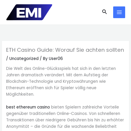
Skip
to
Search
content
ETH Casino Guide: Worauf Sie achten sollten
/
Uncategorized
/ By
User06
Die Welt des Online-Glücksspiels hat sich in den letzten
Jahren dramatisch verändert. Mit dem Aufstieg der
Blockchain-Technologie und Kryptowährungen wie
Ethereum eröffnen sich für Spieler völlig neue
Möglichkeiten.
best ethereum casino
bieten Spielern zahlreiche Vorteile
gegenüber traditionellen Online-Casinos. Von schnelleren
Transaktionen über niedrigere Gebühren bis hin zu erhöhter
Anonymität – die Gründe für die wachsende Beliebtheit