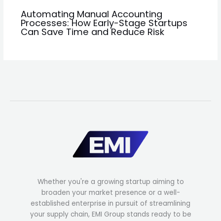
Automating Manual Accounting
Processes: How Early-Stage Startups
Can Save Time and Reduce Risk
Whether you're a growing startup aiming to
broaden your market presence or a well-
established enterprise in pursuit of streamlining
your supply chain, EMI Group stands ready to be