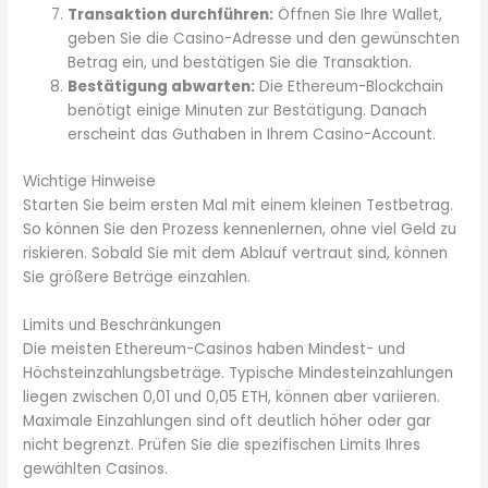
Transaktion durchführen:
Öffnen Sie Ihre Wallet,
geben Sie die Casino-Adresse und den gewünschten
Betrag ein, und bestätigen Sie die Transaktion.
Bestätigung abwarten:
Die Ethereum-Blockchain
benötigt einige Minuten zur Bestätigung. Danach
erscheint das Guthaben in Ihrem Casino-Account.
Wichtige Hinweise
Starten Sie beim ersten Mal mit einem kleinen Testbetrag.
So können Sie den Prozess kennenlernen, ohne viel Geld zu
riskieren. Sobald Sie mit dem Ablauf vertraut sind, können
Sie größere Beträge einzahlen.
Limits und Beschränkungen
Die meisten Ethereum-Casinos haben Mindest- und
Höchsteinzahlungsbeträge. Typische Mindesteinzahlungen
liegen zwischen 0,01 und 0,05 ETH, können aber variieren.
Maximale Einzahlungen sind oft deutlich höher oder gar
nicht begrenzt. Prüfen Sie die spezifischen Limits Ihres
gewählten Casinos.