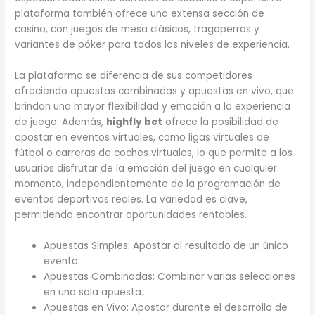
plataforma también ofrece una extensa sección de
casino, con juegos de mesa clásicos, tragaperras y
variantes de póker para todos los niveles de experiencia.
La plataforma se diferencia de sus competidores
ofreciendo apuestas combinadas y apuestas en vivo, que
brindan una mayor flexibilidad y emoción a la experiencia
de juego. Además,
highfly bet
ofrece la posibilidad de
apostar en eventos virtuales, como ligas virtuales de
fútbol o carreras de coches virtuales, lo que permite a los
usuarios disfrutar de la emoción del juego en cualquier
momento, independientemente de la programación de
eventos deportivos reales. La variedad es clave,
permitiendo encontrar oportunidades rentables.
Apuestas Simples: Apostar al resultado de un único
evento.
Apuestas Combinadas: Combinar varias selecciones
en una sola apuesta.
Apuestas en Vivo: Apostar durante el desarrollo de