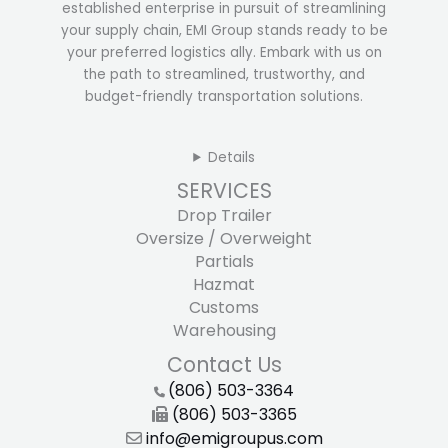
established enterprise in pursuit of streamlining
your supply chain, EMI Group stands ready to be
your preferred logistics ally. Embark with us on
the path to streamlined, trustworthy, and
budget-friendly transportation solutions.
Details
SERVICES
Drop Trailer
Oversize / Overweight
Partials
Hazmat
Customs
Warehousing
Contact Us
(806) 503-3364
(806) 503-3365
info@emigroupus.com