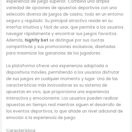
experiencia de juego superior. Combina una amplia
variedad de opciones de apuestas deportivas con una
selección diversa de juegos de casino, todo en un entorno
seguro y regulado. Su principal atractivo reside en su
interfaz intuitiva y fácil de usar, que permite a los usuarios
navegar rápidamente y encontrar sus juegos favoritos.
Además,
highfly bet
se distingue por sus cuotas
competitivas y sus promociones exclusivas, diseñadas
para maximizar las ganancias de los jugadores.
La plataforma ofrece una experiencia adaptada a
dispositivos móviles, permitiendo a los usuarios disfrutar
de sus juegos en cualquier momento y lugar. Una de las
características más innovadoras es su sistema de
apuestas en vivo, que proporciona una experiencia
interactiva y emocionante. Los usuarios pueden realizar
apuestas en tiempo real mientras siguen el desarrollo de
los eventos deportivos, lo que añade un nivel adicional de
emoción a la experiencia de juego.
Característica