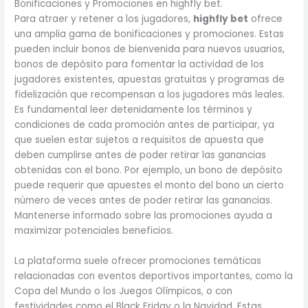
Bonificaciones y Promociones en highfly bet.
Para atraer y retener a los jugadores,
highfly bet
ofrece
una amplia gama de bonificaciones y promociones. Estas
pueden incluir bonos de bienvenida para nuevos usuarios,
bonos de depósito para fomentar la actividad de los
jugadores existentes, apuestas gratuitas y programas de
fidelización que recompensan a los jugadores más leales.
Es fundamental leer detenidamente los términos y
condiciones de cada promoción antes de participar, ya
que suelen estar sujetos a requisitos de apuesta que
deben cumplirse antes de poder retirar las ganancias
obtenidas con el bono. Por ejemplo, un bono de depósito
puede requerir que apuestes el monto del bono un cierto
número de veces antes de poder retirar las ganancias.
Mantenerse informado sobre las promociones ayuda a
maximizar potenciales beneficios.
La plataforma suele ofrecer promociones temáticas
relacionadas con eventos deportivos importantes, como la
Copa del Mundo o los Juegos Olímpicos, o con
festividades como el Black Friday o la Navidad. Estas